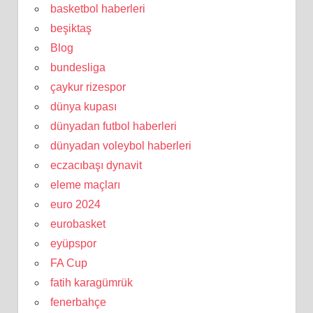
basketbol haberleri
beşiktaş
Blog
bundesliga
çaykur rizespor
dünya kupası
dünyadan futbol haberleri
dünyadan voleybol haberleri
eczacıbaşı dynavit
eleme maçları
euro 2024
eurobasket
eyüpspor
FA Cup
fatih karagümrük
fenerbahçe