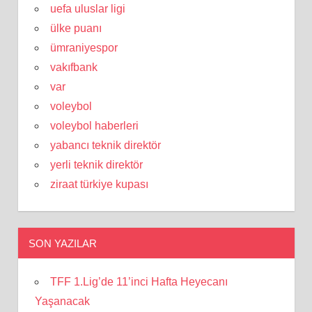
uefa uluslar ligi
ülke puanı
ümraniyespor
vakıfbank
var
voleybol
voleybol haberleri
yabancı teknik direktör
yerli teknik direktör
ziraat türkiye kupası
SON YAZILAR
TFF 1.Lig’de 11’inci Hafta Heyecanı
Yaşanacak