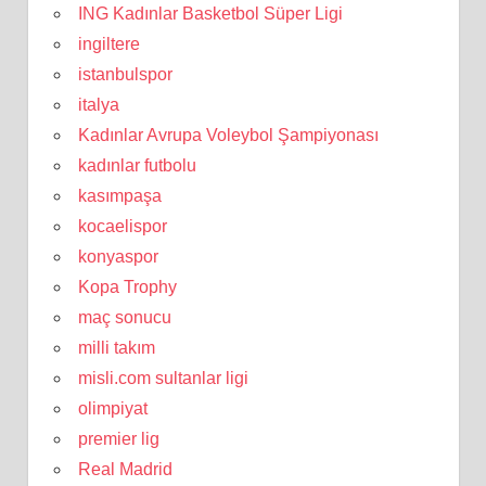
ING Kadınlar Basketbol Süper Ligi
ingiltere
istanbulspor
italya
Kadınlar Avrupa Voleybol Şampiyonası
kadınlar futbolu
kasımpaşa
kocaelispor
konyaspor
Kopa Trophy
maç sonucu
milli takım
misli.com sultanlar ligi
olimpiyat
premier lig
Real Madrid