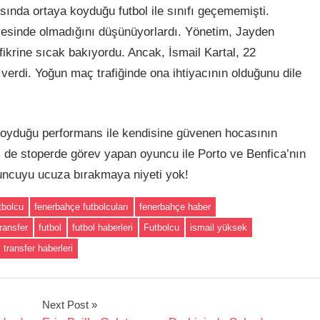
ısında ortaya koyduğu futbol ile sınıfı geçememişti.
yesinde olmadığını düşünüyorlardı. Yönetim, Jayden
ikrine sıcak bakıyordu. Ancak, İsmail Kartal, 22
erdi. Yoğun maç trafiğinde ona ihtiyacının olduğunu dile
oyduğu performans ile kendisine güvenen hocasının
de stoperde görev yapan oyuncu ile Porto ve Benfica’nın
yuncuyu ucuza bırakmaya niyeti yok!
tbolcu
fenerbahçe futbolcuları
fenerbahçe haber
ransfer
futbol
futbol haberleri
Futbolcu
ismail yüksek
transfer haberleri
Next Post