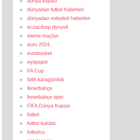
dünya kupası
dünyadan futbol haberleri
dünyadan voleybol haberleri
eczacıbaşı dynavit
eleme maçları
euro 2024
eurobasket
eyüpspor
FA Cup
fatih karagümrük
fenerbahçe
fenerbahçe opet
FIFA Dünya Kupası
futbol
futbol kulübü
futbolcu