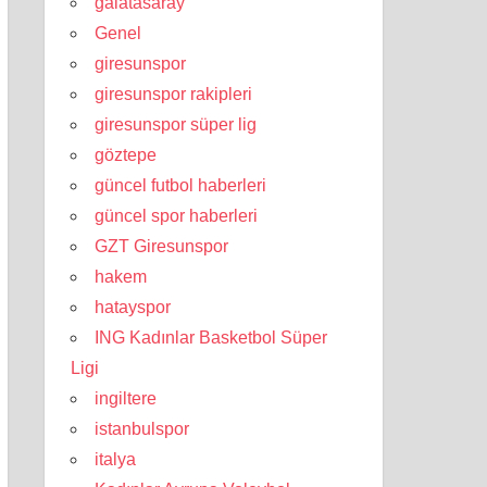
galatasaray
Genel
giresunspor
giresunspor rakipleri
giresunspor süper lig
göztepe
güncel futbol haberleri
güncel spor haberleri
GZT Giresunspor
hakem
hatayspor
ING Kadınlar Basketbol Süper
Ligi
ingiltere
istanbulspor
italya