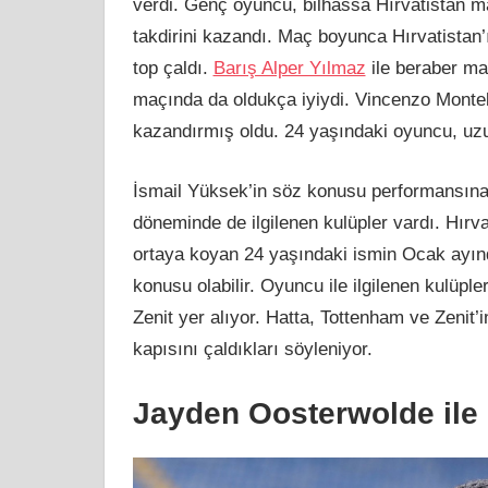
verdi. Genç oyuncu, bilhassa Hırvatistan maç
takdirini kazandı. Maç boyunca Hırvatistan
top çaldı.
Barış Alper Yılmaz
ile beraber maç
maçında da oldukça iyiydi. Vincenzo Montell
kazandırmış oldu. 24 yaşındaki oyuncu, uzu
İsmail Yüksek’in söz konusu performansına
döneminde de ilgilenen kulüpler vardı. Hırv
ortaya koyan 24 yaşındaki ismin Ocak ayı
konusu olabilir. Oyuncu ile ilgilenen kulüp
Zenit yer alıyor. Hatta, Tottenham ve Zenit
kapısını çaldıkları söyleniyor.
Jayden Oosterwolde ile P