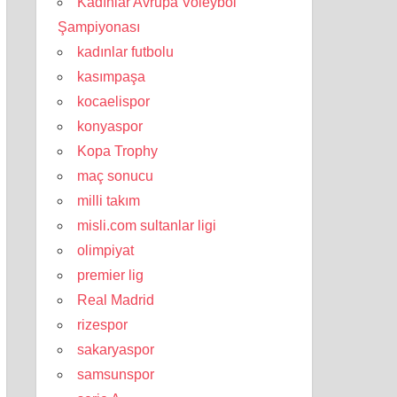
Kadınlar Avrupa Voleybol
Şampiyonası
kadınlar futbolu
kasımpaşa
kocaelispor
konyaspor
Kopa Trophy
maç sonucu
milli takım
misli.com sultanlar ligi
olimpiyat
premier lig
Real Madrid
rizespor
sakaryaspor
samsunspor