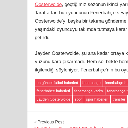
Oosterwolde
, geçtiğimiz sezonun ikinci yar
Taraftarlar, bu oyuncunun Fenerbahçe sevi
Oosterwolde’yi başka bir takıma gönderme f
yaşındaki oyuncuyu takımda tutmaya karar v
getirdi.
Jayden Oosterwolde, şu ana kadar ortaya k
yüzünü kara çıkarmadı. Hem sol bekte hem 
ilgilendiği söyleniyor. Fenerbahçe’nin bu o
en güncel futbol haberleri
fenerbahçe
fenerbahçe fu
fenerbahçe haberleri
fenerbahçe kadro
fenerbahçe t
Jayden Oosterwolde
spor
spor haberleri
transfer
Yazı
Previous Post