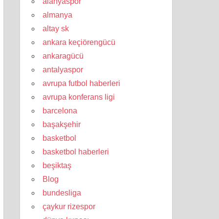
alanyaspor
almanya
altay sk
ankara keçiörengücü
ankaragücü
antalyaspor
avrupa futbol haberleri
avrupa konferans ligi
barcelona
başakşehir
basketbol
basketbol haberleri
beşiktaş
Blog
bundesliga
çaykur rizespor