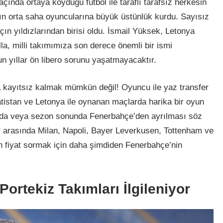
ında ortaya koyduğu futbol ile taraflı tarafsız herkesin
’ın orta saha oyuncularına büyük üstünlük kurdu. Sayısız
ın yıldızlarından birisi oldu. İsmail Yüksek, Letonya
a, milli takımımıza son derece önemli bir ismi
n yıllar ön libero sorunu yaşatmayacaktır.
 kayıtsız kalmak mümkün değil! Oyuncu ile yaz transfer
atistan ve Letonya ile oynanan maçlarda harika bir oyun
nda veya sezon sonunda Fenerbahçe’den ayrılması söz
ler arasında Milan, Napoli, Bayer Leverkusen, Tottenham ve
’in fiyat sormak için daha şimdiden Fenerbahçe’nin
ortekiz Takımları İlgileniyor