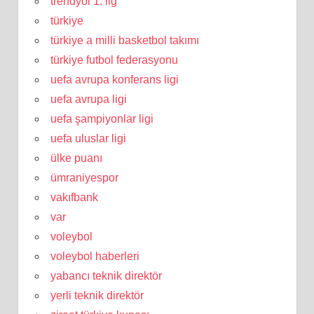
trendyol 1. lig
türkiye
türkiye a milli basketbol takımı
türkiye futbol federasyonu
uefa avrupa konferans ligi
uefa avrupa ligi
uefa şampiyonlar ligi
uefa uluslar ligi
ülke puanı
ümraniyespor
vakıfbank
var
voleybol
voleybol haberleri
yabancı teknik direktör
yerli teknik direktör