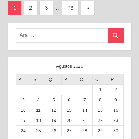
Yazı
Next
1
2
3
…
73
»
Posts
sayfalaması
Search
Ara
for:
Ağustos 2026
P
S
Ç
P
C
C
P
1
2
3
4
5
6
7
8
9
10
11
12
13
14
15
16
17
18
19
20
21
22
23
24
25
26
27
28
29
30