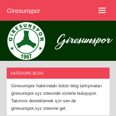
İçeriğe
Giresunspor
geç
MENÜ
Giresunspor
KATEGORI:
BLOG
Giresunspor hakkındaki bütün blog tartışmaları
giresunspor.xyz sitesinde sizlerle buluşuyor.
Takımını desteklemek için sen de
giresunspor.xyz sitesine gel.