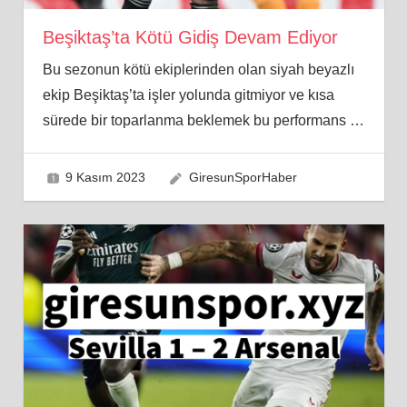
Beşiktaş’ta Kötü Gidiş Devam Ediyor
Bu sezonun kötü ekiplerinden olan siyah beyazlı
ekip Beşiktaş’ta işler yolunda gitmiyor ve kısa
sürede bir toparlanma beklemek bu performans
…
9 Kasım 2023
GiresunSporHaber