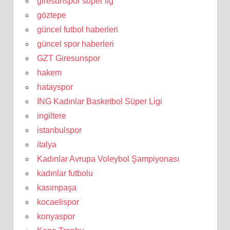
giresunspor süper lig
göztepe
güncel futbol haberleri
güncel spor haberleri
GZT Giresunspor
hakem
hatayspor
ING Kadınlar Basketbol Süper Ligi
ingiltere
istanbulspor
italya
Kadınlar Avrupa Voleybol Şampiyonası
kadınlar futbolu
kasımpaşa
kocaelispor
konyaspor