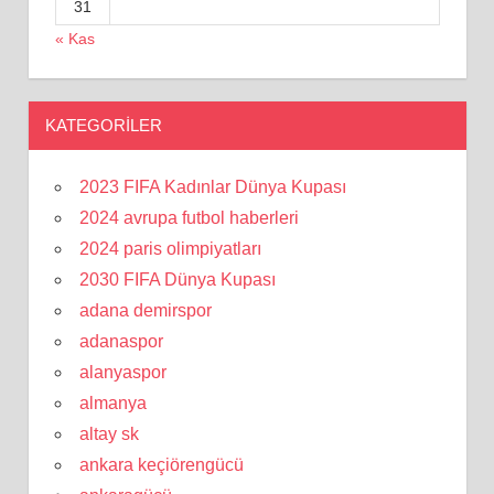
31
« Kas
KATEGORILER
2023 FIFA Kadınlar Dünya Kupası
2024 avrupa futbol haberleri
2024 paris olimpiyatları
2030 FIFA Dünya Kupası
adana demirspor
adanaspor
alanyaspor
almanya
altay sk
ankara keçiörengücü