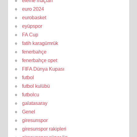
eleme maçları
euro 2024
eurobasket
eyüpspor
FA Cup
fatih karagümrük
fenerbahçe
fenerbahçe opet
FIFA Dünya Kupası
futbol
futbol kulübü
futbolcu
galatasaray
Genel
giresunspor
giresunspor rakipleri