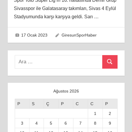
Spor Toto Süper Lig’in 16. haftasında Demir Grup
Sivasspor ile Galatasaray takımları, Sivas 4 Eylül
Stadyumunda karşı karşıya geldi. Sarı
…
17 Ocak 2023
GiresunSporHaber
Search
Ara
for:
Ağustos 2026
P
S
Ç
P
C
C
P
1
2
3
4
5
6
7
8
9