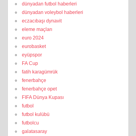
dünyadan futbol haberleri
dünyadan voleybol haberleri
eczacıbaşı dynavit
eleme maçları
euro 2024
eurobasket
eyüpspor
FA Cup
fatih karagümrük
fenerbahçe
fenerbahçe opet
FIFA Dünya Kupası
futbol
futbol kulübü
futbolcu
galatasaray