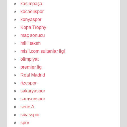
kasımpaşa
kocaelispor
konyaspor
Kopa Trophy
maç sonucu
milli takım
misli.com sultanlar ligi
olimpiyat
premier lig
Real Madrid
rizespor
sakaryaspor
samsunspor
serie A
sivasspor
spor