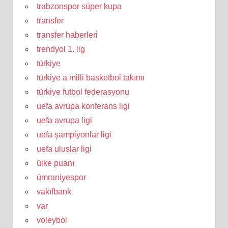
trabzonspor süper kupa
transfer
transfer haberleri
trendyol 1. lig
türkiye
türkiye a milli basketbol takımı
türkiye futbol federasyonu
uefa avrupa konferans ligi
uefa avrupa ligi
uefa şampiyonlar ligi
uefa uluslar ligi
ülke puanı
ümraniyespor
vakıfbank
var
voleybol