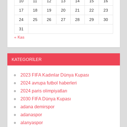
10
11
12
13
14
15
16
17
18
19
20
21
22
23
24
25
26
27
28
29
30
31
« Kas
KATEGORILER
2023 FIFA Kadınlar Dünya Kupası
2024 avrupa futbol haberleri
2024 paris olimpiyatları
2030 FIFA Dünya Kupası
adana demirspor
adanaspor
alanyaspor