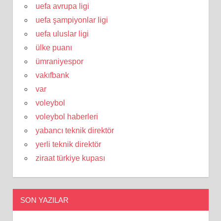
uefa avrupa ligi
uefa şampiyonlar ligi
uefa uluslar ligi
ülke puanı
ümraniyespor
vakıfbank
var
voleybol
voleybol haberleri
yabancı teknik direktör
yerli teknik direktör
ziraat türkiye kupası
SON YAZILAR