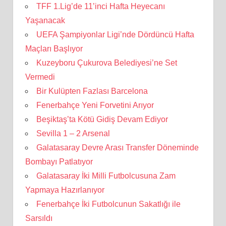
TFF 1.Lig’de 11’inci Hafta Heyecanı
Yaşanacak
UEFA Şampiyonlar Ligi’nde Dördüncü Hafta
Maçları Başlıyor
Kuzeyboru Çukurova Belediyesi’ne Set
Vermedi
Bir Kulüpten Fazlası Barcelona
Fenerbahçe Yeni Forvetini Arıyor
Beşiktaş’ta Kötü Gidiş Devam Ediyor
Sevilla 1 – 2 Arsenal
Galatasaray Devre Arası Transfer Döneminde
Bombayı Patlatıyor
Galatasaray İki Milli Futbolcusuna Zam
Yapmaya Hazırlanıyor
Fenerbahçe İki Futbolcunun Sakatlığı ile
Sarsıldı