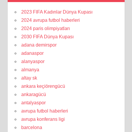
2023 FIFA Kadınlar Dünya Kupası
2024 avrupa futbol haberleri
2024 paris olimpiyatları
2030 FIFA Dünya Kupası
adana demirspor
adanaspor
alanyaspor
almanya
altay sk
ankara keçiörengücü
ankaragücü
antalyaspor
avrupa futbol haberleri
avrupa konferans ligi
barcelona