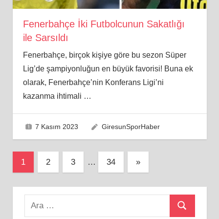
Fenerbahçe İki Futbolcunun Sakatlığı
ile Sarsıldı
Fenerbahçe, birçok kişiye göre bu sezon Süper
Lig’de şampiyonluğun en büyük favorisi! Buna ek
olarak, Fenerbahçe’nin Konferans Ligi’ni
kazanma ihtimali
…
7 Kasım 2023
GiresunSporHaber
Yazı
Next
1
2
3
…
34
»
Posts
sayfalaması
Search
Ara
for: