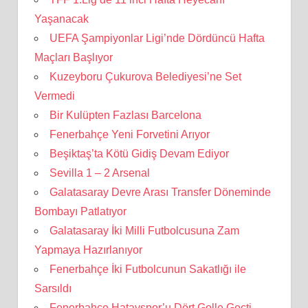
Yaşanacak
UEFA Şampiyonlar Ligi’nde Dördüncü Hafta
Maçları Başlıyor
Kuzeyboru Çukurova Belediyesi’ne Set
Vermedi
Bir Kulüpten Fazlası Barcelona
Fenerbahçe Yeni Forvetini Arıyor
Beşiktaş’ta Kötü Gidiş Devam Ediyor
Sevilla 1 – 2 Arsenal
Galatasaray Devre Arası Transfer Döneminde
Bombayı Patlatıyor
Galatasaray İki Milli Futbolcusuna Zam
Yapmaya Hazırlanıyor
Fenerbahçe İki Futbolcunun Sakatlığı ile
Sarsıldı
Fenerbahçe Hatayspor’u Dört Golle Geçti