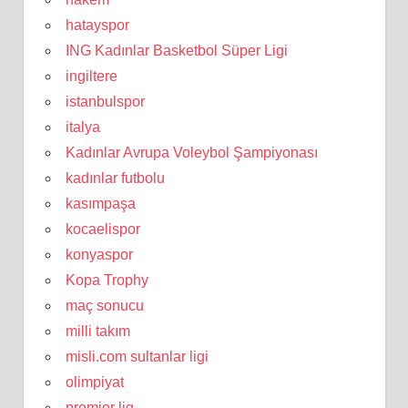
hatayspor
ING Kadınlar Basketbol Süper Ligi
ingiltere
istanbulspor
italya
Kadınlar Avrupa Voleybol Şampiyonası
kadınlar futbolu
kasımpaşa
kocaelispor
konyaspor
Kopa Trophy
maç sonucu
milli takım
misli.com sultanlar ligi
olimpiyat
premier lig