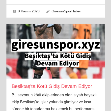
9 Kasım 2023
GiresunSporHaber
Beşiktaş’ta Kötü Gidiş Devam Ediyor
Bu sezonun kötü ekiplerinden olan siyah beyazlı
ekip Beşiktaş’ta işler yolunda gitmiyor ve kısa
sürede bir toparlanma beklemek bu performans
…