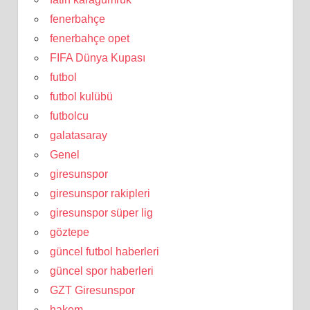
fenerbahçe
fenerbahçe opet
FIFA Dünya Kupası
futbol
futbol kulübü
futbolcu
galatasaray
Genel
giresunspor
giresunspor rakipleri
giresunspor süper lig
göztepe
güncel futbol haberleri
güncel spor haberleri
GZT Giresunspor
hakem