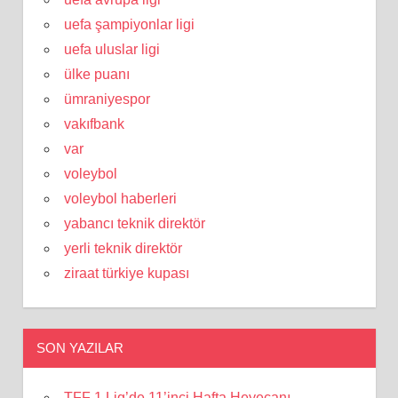
uefa şampiyonlar ligi
uefa uluslar ligi
ülke puanı
ümraniyespor
vakıfbank
var
voleybol
voleybol haberleri
yabancı teknik direktör
yerli teknik direktör
ziraat türkiye kupası
SON YAZILAR
TFF 1.Lig’de 11’inci Hafta Heyecanı