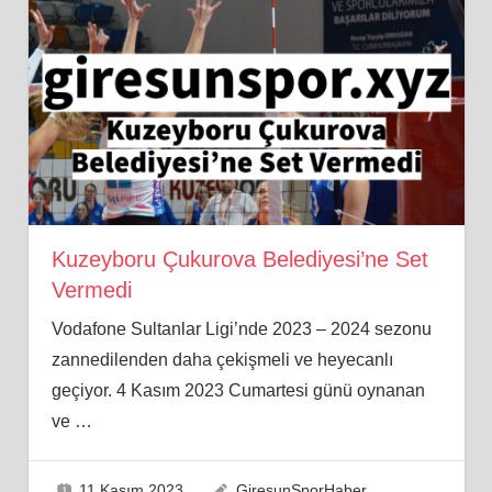
Kuzeyboru Çukurova Belediyesi’ne Set
Vermedi
Vodafone Sultanlar Ligi’nde 2023 – 2024 sezonu
zannedilenden daha çekişmeli ve heyecanlı
geçiyor. 4 Kasım 2023 Cumartesi günü oynanan
ve
…
11 Kasım 2023
GiresunSporHaber