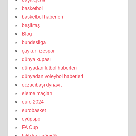
basketbol
basketbol haberleri
beşiktaş
Blog
bundesliga
çaykur rizespor
dünya kupası
dünyadan futbol haberleri
dünyadan voleybol haberleri
eczacıbaşı dynavit
eleme maçları
euro 2024
eurobasket
eyüpspor
FA Cup
fatih karagümrük