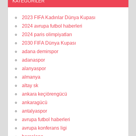
KATEGORILER
2023 FIFA Kadınlar Dünya Kupası
2024 avrupa futbol haberleri
2024 paris olimpiyatları
2030 FIFA Dünya Kupası
adana demirspor
adanaspor
alanyaspor
almanya
altay sk
ankara keçiörengücü
ankaragücü
antalyaspor
avrupa futbol haberleri
avrupa konferans ligi