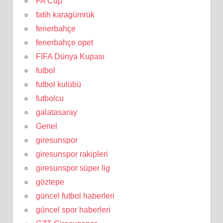
FA Cup
fatih karagümrük
fenerbahçe
fenerbahçe opet
FIFA Dünya Kupası
futbol
futbol kulübü
futbolcu
galatasaray
Genel
giresunspor
giresunspor rakipleri
giresunspor süper lig
göztepe
güncel futbol haberleri
güncel spor haberleri