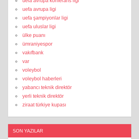
uefa avrupa konferans ligi
uefa avrupa ligi
uefa şampiyonlar ligi
uefa uluslar ligi
ülke puanı
ümraniyespor
vakıfbank
var
voleybol
voleybol haberleri
yabancı teknik direktör
yerli teknik direktör
ziraat türkiye kupası
SON YAZILAR