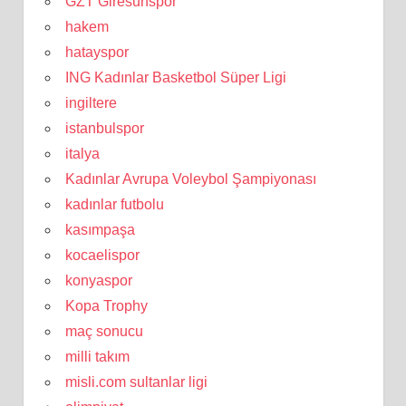
GZT Giresunspor
hakem
hatayspor
ING Kadınlar Basketbol Süper Ligi
ingiltere
istanbulspor
italya
Kadınlar Avrupa Voleybol Şampiyonası
kadınlar futbolu
kasımpaşa
kocaelispor
konyaspor
Kopa Trophy
maç sonucu
milli takım
misli.com sultanlar ligi