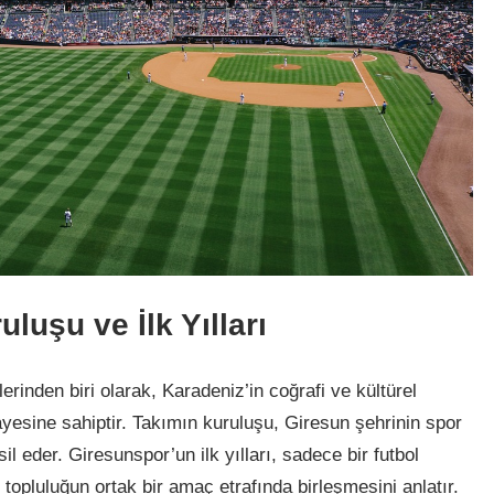
uşu ve İlk Yılları
erinden biri olarak, Karadeniz’in coğrafi ve kültürel
ayesine sahiptir. Takımın kuruluşu, Giresun şehrinin spor
 eder. Giresunspor’un ilk yılları, sadece bir futbol
opluluğun ortak bir amaç etrafında birleşmesini anlatır.