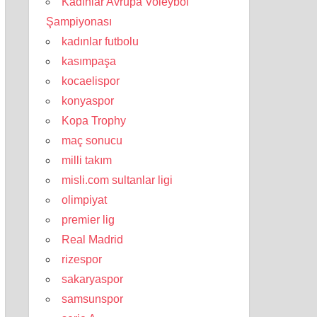
Kadınlar Avrupa Voleybol
Şampiyonası
kadınlar futbolu
kasımpaşa
kocaelispor
konyaspor
Kopa Trophy
maç sonucu
milli takım
misli.com sultanlar ligi
olimpiyat
premier lig
Real Madrid
rizespor
sakaryaspor
samsunspor