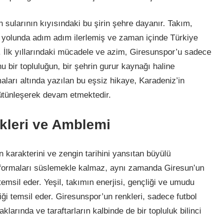
 sularının kıyısındaki bu şirin şehre dayanır. Takım,
a yolunda adım adım ilerlemiş ve zaman içinde Türkiye
ır. İlk yıllarındaki mücadele ve azim, Giresunspor’u sadece
u bir topluluğun, bir şehrin gurur kaynağı haline
aları altında yazılan bu eşsiz hikaye, Karadeniz’in
 bütünleşerek devam etmektedir.
kleri ve Amblemi
 karakterini ve zengin tarihini yansıtan büyülü
e formaları süslemekle kalmaz, aynı zamanda Giresun’un
 temsil eder. Yeşil, takımın enerjisi, gençliği ve umudu
liği temsil eder. Giresunspor’un renkleri, sadece futbol
larında ve taraftarların kalbinde de bir topluluk bilinci