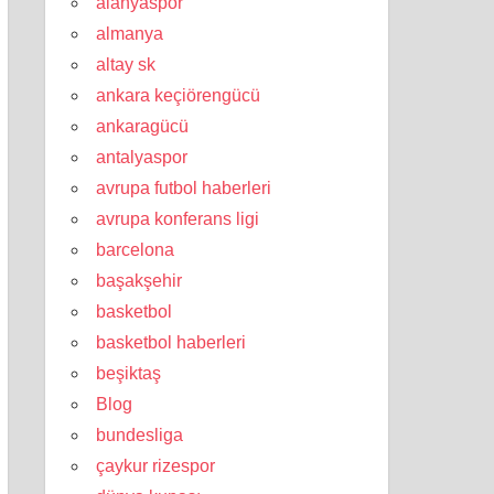
alanyaspor
almanya
altay sk
ankara keçiörengücü
ankaragücü
antalyaspor
avrupa futbol haberleri
avrupa konferans ligi
barcelona
başakşehir
basketbol
basketbol haberleri
beşiktaş
Blog
bundesliga
çaykur rizespor