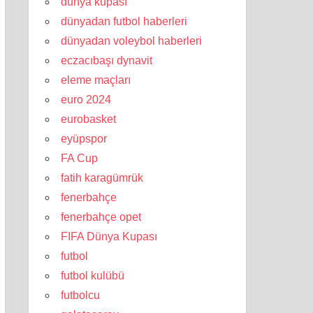
dünya kupası
dünyadan futbol haberleri
dünyadan voleybol haberleri
eczacıbaşı dynavit
eleme maçları
euro 2024
eurobasket
eyüpspor
FA Cup
fatih karagümrük
fenerbahçe
fenerbahçe opet
FIFA Dünya Kupası
futbol
futbol kulübü
futbolcu