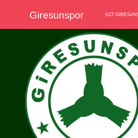
İçeriğe
Giresunspor
geç
GZT GIRESU
Giresunspor