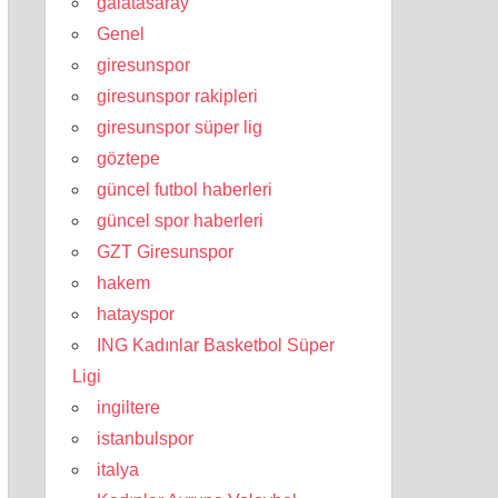
galatasaray
Genel
giresunspor
giresunspor rakipleri
giresunspor süper lig
göztepe
güncel futbol haberleri
güncel spor haberleri
GZT Giresunspor
hakem
hatayspor
ING Kadınlar Basketbol Süper
Ligi
ingiltere
istanbulspor
italya