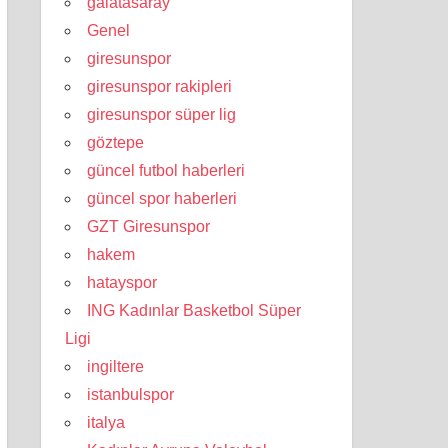
galatasaray
Genel
giresunspor
giresunspor rakipleri
giresunspor süper lig
göztepe
güncel futbol haberleri
güncel spor haberleri
GZT Giresunspor
hakem
hatayspor
ING Kadınlar Basketbol Süper
Ligi
ingiltere
istanbulspor
italya