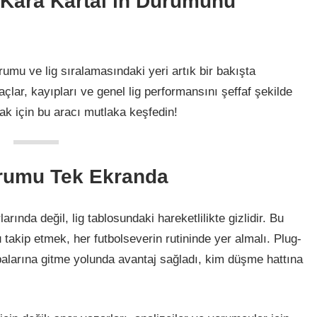
Kara Kartal’ın Durumunu
umu ve lig sıralamasındaki yeri artık bir bakışta
açlar, kayıpları ve genel lig performansını şeffaf şekilde
ak için bu aracı mutlaka keşfedin!
rumu Tek Ekranda
nda değil, lig tablosundaki hareketlilikte gizlidir. Bu
takip etmek, her futbolseverin rutininde yer almalı. Plug-
upalarına gitme yolunda avantaj sağladı, kim düşme hattına