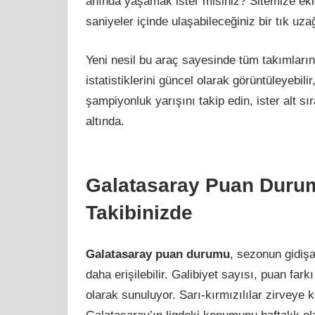
anında yaşamak ister misiniz? Sitemize ekl
saniyeler içinde ulaşabileceğiniz bir tık uza
Yeni nesil bu araç sayesinde tüm takımları
istatistiklerini güncel olarak görüntüleyebili
şampiyonluk yarışını takip edin, ister alt sı
altında.
Galatasaray Puan Durum
Takibinizde
Galatasaray puan durumu
, sezonun gidişa
daha erişilebilir. Galibiyet sayısı, puan fark
olarak sunuluyor. Sarı-kırmızılılar zirveye 