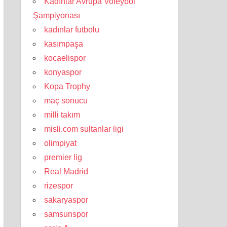
Kadınlar Avrupa Voleybol
Şampiyonası
kadınlar futbolu
kasımpaşa
kocaelispor
konyaspor
Kopa Trophy
maç sonucu
milli takım
misli.com sultanlar ligi
olimpiyat
premier lig
Real Madrid
rizespor
sakaryaspor
samsunspor