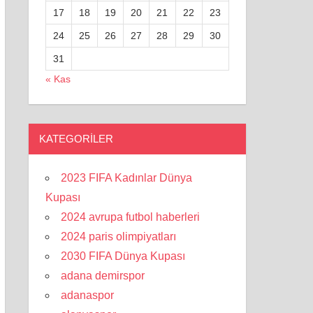
17
18
19
20
21
22
23
24
25
26
27
28
29
30
31
« Kas
KATEGORILER
2023 FIFA Kadınlar Dünya
Kupası
2024 avrupa futbol haberleri
2024 paris olimpiyatları
2030 FIFA Dünya Kupası
adana demirspor
adanaspor