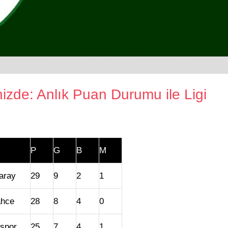
izde: Anlık Puan Durumu ile Ligi
P
G
B
M
aray
29
9
2
1
ahce
28
8
4
0
spor
25
7
4
1