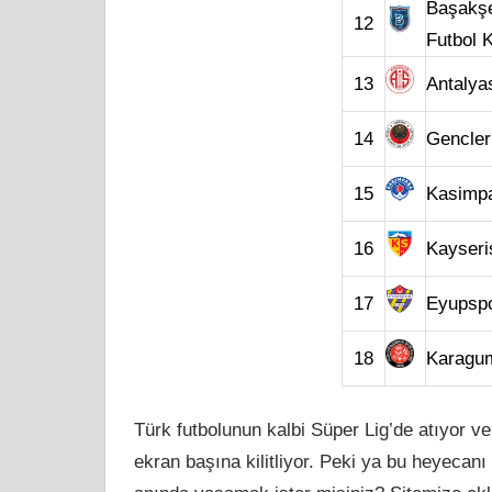
Başakşe
12
Futbol 
13
Antalya
14
Genclerb
15
Kasimp
16
Kayseri
17
Eyupsp
18
Karagu
Türk futbolunun kalbi Süper Lig’de atıyor ve
ekran başına kilitliyor. Peki ya bu heyecan