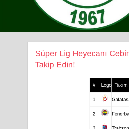
Süper Lig Heyecanı Cebin
Takip Edin!
#
Logo
Takım
1
Galatas
2
Fenerb
3
Trabzon