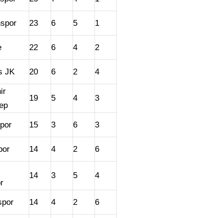
spor
23
6
5
1
e
22
6
4
2
s JK
20
6
2
4
ir
19
5
4
3
ep
por
15
3
6
3
por
14
4
2
6
14
3
5
4
r
spor
14
4
2
6