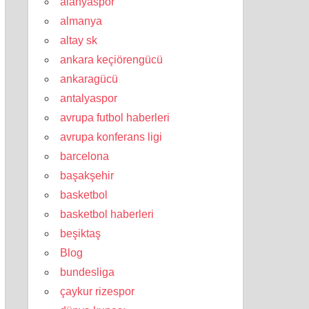
alanyaspor
almanya
altay sk
ankara keçiörengücü
ankaragücü
antalyaspor
avrupa futbol haberleri
avrupa konferans ligi
barcelona
başakşehir
basketbol
basketbol haberleri
beşiktaş
Blog
bundesliga
çaykur rizespor