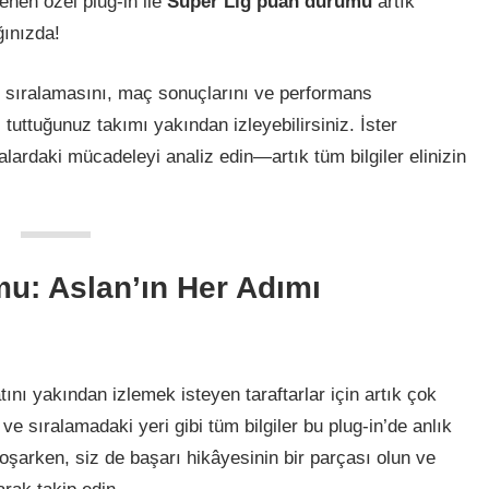
enen özel plug-in ile
Süper Lig puan durumu
artık
ğınızda!
n sıralamasını, maç sonuçlarını ve performans
r, tuttuğunuz takımı yakından izleyebilirsiniz. İster
ralardaki mücadeleyi analiz edin—artık tüm bilgiler elinizin
u: Aslan’ın Her Adımı
tını yakından izlemek isteyen taraftarlar için artık çok
ı ve sıralamadaki yeri gibi tüm bilgiler bu plug-in’de anlık
koşarken, siz de başarı hikâyesinin bir parçası olun ve