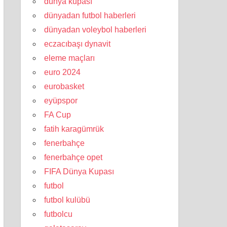
dünya kupası
dünyadan futbol haberleri
dünyadan voleybol haberleri
eczacıbaşı dynavit
eleme maçları
euro 2024
eurobasket
eyüpspor
FA Cup
fatih karagümrük
fenerbahçe
fenerbahçe opet
FIFA Dünya Kupası
futbol
futbol kulübü
futbolcu