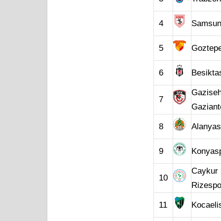
4
Samsun
5
Goztep
6
Besikta
Gaziseh
7
Gaziant
8
Alanyas
9
Konyas
Caykur
10
Rizespo
11
Kocaeli