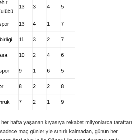
hir
13
3
4
5
Kulübü
spor
13
4
1
7
irligi
11
3
2
7
asa
10
2
4
6
spor
9
1
6
5
or
8
2
2
8
mruk
7
2
1
9
 her hafta yaşanan kıyasıya rekabet milyonlarca taraftarı
ı sadece maç günleriyle sınırlı kalmadan, günün her