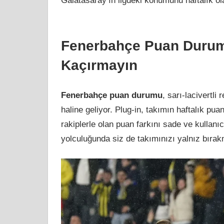
Galatasaray’ın ligdeki konumunu haftalık ola
Fenerbahçe Puan Durumu
Kaçırmayın
Fenerbahçe puan durumu
, sarı-lacivertli
haline geliyor. Plug-in, takımın haftalık pua
rakiplerle olan puan farkını sade ve kullanı
yolculuğunda siz de takımınızı yalnız bırak