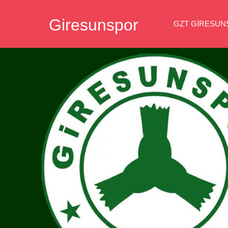
İçeriğe
Giresunspor
geç
GZT GIRESU
Giresunspor