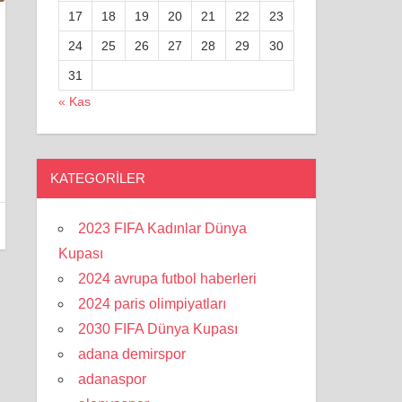
17
18
19
20
21
22
23
24
25
26
27
28
29
30
31
« Kas
KATEGORILER
2023 FIFA Kadınlar Dünya
Kupası
2024 avrupa futbol haberleri
2024 paris olimpiyatları
2030 FIFA Dünya Kupası
adana demirspor
adanaspor