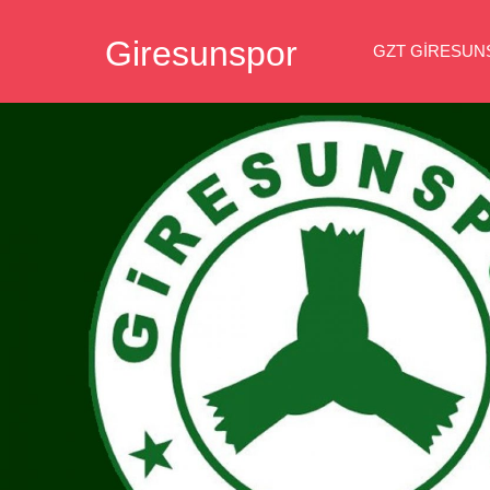
İçeriğe
Giresunspor
geç
GZT GIRESU
Giresunspor