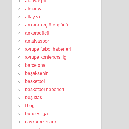
alanyaspor
almanya
altay sk
ankara keçiörengücü
ankaragücü
antalyaspor
avrupa futbol haberleri
avrupa konferans ligi
barcelona
başakşehir
basketbol
basketbol haberleri
beşiktaş
Blog
bundesliga
çaykur rizespor