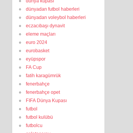
dünya kupası
dünyadan futbol haberleri
dünyadan voleybol haberleri
eczacıbaşı dynavit
eleme maçları
euro 2024
eurobasket
eyüpspor
FA Cup
fatih karagümrük
fenerbahçe
fenerbahçe opet
FIFA Dünya Kupası
futbol
futbol kulübü
futbolcu