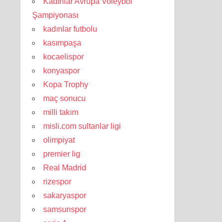
Kadınlar Avrupa Voleybol
Şampiyonası
kadınlar futbolu
kasımpaşa
kocaelispor
konyaspor
Kopa Trophy
maç sonucu
milli takım
misli.com sultanlar ligi
olimpiyat
premier lig
Real Madrid
rizespor
sakaryaspor
samsunspor