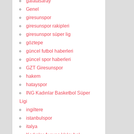
galatasaray
Genel
giresunspor
giresunspor rakipleri
giresunspor süper lig
göztepe
güncel futbol haberleri
güncel spor haberleri
GZT Giresunspor
hakem
hatayspor
ING Kadınlar Basketbol Süper
Ligi
ingiltere
istanbulspor
italya