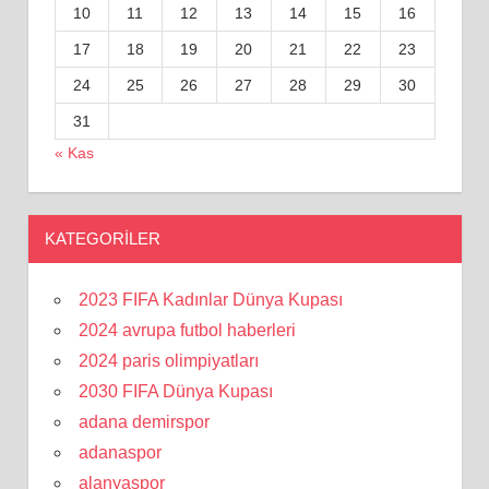
10
11
12
13
14
15
16
17
18
19
20
21
22
23
24
25
26
27
28
29
30
31
« Kas
KATEGORILER
2023 FIFA Kadınlar Dünya Kupası
2024 avrupa futbol haberleri
2024 paris olimpiyatları
2030 FIFA Dünya Kupası
adana demirspor
adanaspor
alanyaspor