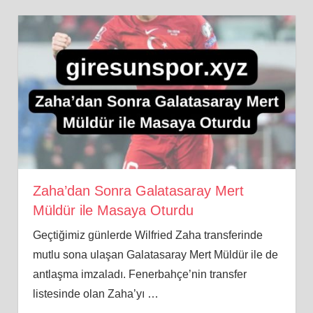
Zaha’dan Sonra Galatasaray Mert
Müldür ile Masaya Oturdu
Geçtiğimiz günlerde Wilfried Zaha transferinde
mutlu sona ulaşan Galatasaray Mert Müldür ile de
antlaşma imzaladı. Fenerbahçe’nin transfer
listesinde olan Zaha’yı
…