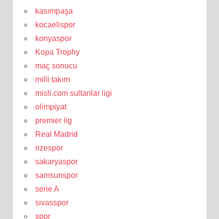
kasımpaşa
kocaelispor
konyaspor
Kopa Trophy
maç sonucu
milli takım
misli.com sultanlar ligi
olimpiyat
premier lig
Real Madrid
rizespor
sakaryaspor
samsunspor
serie A
sivasspor
spor