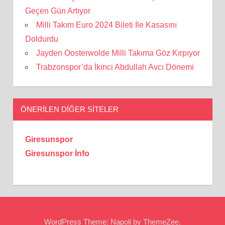
Geçen Gün Artıyor
Milli Takım Euro 2024 Bileti İle Kasasını
Doldurdu
Jayden Oosterwolde Milli Takıma Göz Kırpıyor
Trabzonspor’da İkinci Abdullah Avcı Dönemi
ÖNERILEN DIĞER SITELER
Giresunspor
Giresunspor İnfo
WordPress Theme: Napoli by ThemeZee.