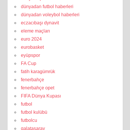
dünyadan futbol haberleri
dünyadan voleybol haberleri
eczacıbaşı dynavit
eleme maçları
euro 2024
eurobasket
eyüpspor
FA Cup
fatih karagümrük
fenerbahçe
fenerbahçe opet
FIFA Dünya Kupası
futbol
futbol kulübü
futbolcu
galatasaray