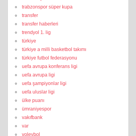
trabzonspor süper kupa
transfer
transfer haberleri
trendyol 1. lig
türkiye
türkiye a milli basketbol takımı
türkiye futbol federasyonu
uefa avrupa konferans ligi
uefa avrupa ligi
uefa şampiyonlar ligi
uefa uluslar ligi
ülke puanı
ümraniyespor
vakıfbank
var
voleybol