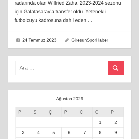
radarında olan Wilfried Zaha, 2023-2024 sezonu
için Galatasaray’a transfer oldu. Yetenekli
futbolcuyu kadrosuna dahil eden
…
24 Temmuz 2023
GiresunSporHaber
Search
Ara
for:
Ağustos 2026
P
S
Ç
P
C
C
P
1
2
3
4
5
6
7
8
9