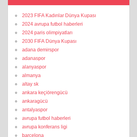
2023 FIFA Kadınlar Dünya Kupası
2024 avrupa futbol haberleri
2024 paris olimpiyatları
2030 FIFA Dünya Kupası
adana demirspor
adanaspor
alanyaspor
almanya
altay sk
ankara keçiörengücü
ankaragücü
antalyaspor
avrupa futbol haberleri
avrupa konferans ligi
barcelona