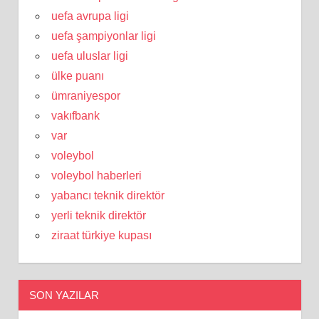
uefa avrupa ligi
uefa şampiyonlar ligi
uefa uluslar ligi
ülke puanı
ümraniyespor
vakıfbank
var
voleybol
voleybol haberleri
yabancı teknik direktör
yerli teknik direktör
ziraat türkiye kupası
SON YAZILAR