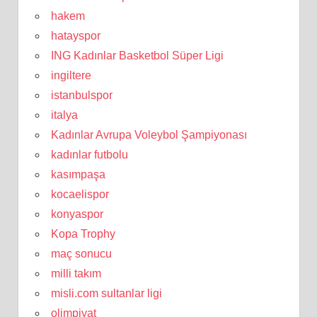
hakem
hatayspor
ING Kadınlar Basketbol Süper Ligi
ingiltere
istanbulspor
italya
Kadınlar Avrupa Voleybol Şampiyonası
kadınlar futbolu
kasımpaşa
kocaelispor
konyaspor
Kopa Trophy
maç sonucu
milli takım
misli.com sultanlar ligi
olimpiyat