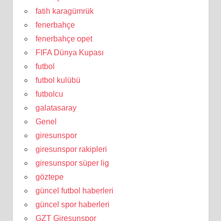
fatih karagümrük
fenerbahçe
fenerbahçe opet
FIFA Dünya Kupası
futbol
futbol kulübü
futbolcu
galatasaray
Genel
giresunspor
giresunspor rakipleri
giresunspor süper lig
göztepe
güncel futbol haberleri
güncel spor haberleri
GZT Giresunspor