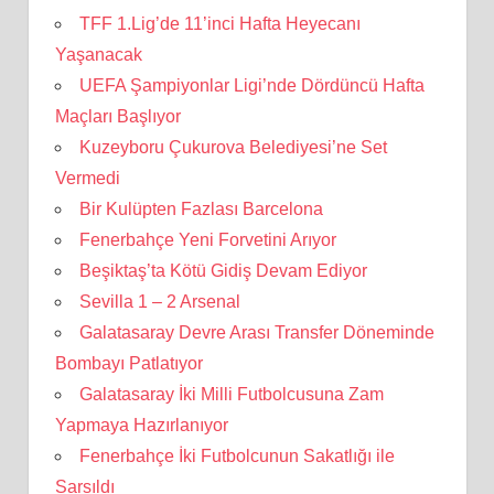
TFF 1.Lig’de 11’inci Hafta Heyecanı
Yaşanacak
UEFA Şampiyonlar Ligi’nde Dördüncü Hafta
Maçları Başlıyor
Kuzeyboru Çukurova Belediyesi’ne Set
Vermedi
Bir Kulüpten Fazlası Barcelona
Fenerbahçe Yeni Forvetini Arıyor
Beşiktaş’ta Kötü Gidiş Devam Ediyor
Sevilla 1 – 2 Arsenal
Galatasaray Devre Arası Transfer Döneminde
Bombayı Patlatıyor
Galatasaray İki Milli Futbolcusuna Zam
Yapmaya Hazırlanıyor
Fenerbahçe İki Futbolcunun Sakatlığı ile
Sarsıldı