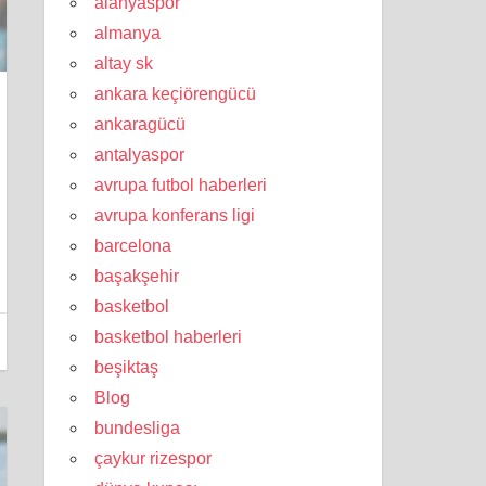
alanyaspor
almanya
altay sk
ankara keçiörengücü
ankaragücü
antalyaspor
avrupa futbol haberleri
avrupa konferans ligi
barcelona
başakşehir
basketbol
basketbol haberleri
beşiktaş
Blog
bundesliga
çaykur rizespor