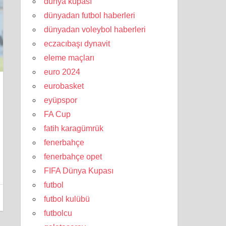
dünya kupası
dünyadan futbol haberleri
dünyadan voleybol haberleri
eczacıbaşı dynavit
eleme maçları
euro 2024
eurobasket
eyüpspor
FA Cup
fatih karagümrük
fenerbahçe
fenerbahçe opet
FIFA Dünya Kupası
futbol
futbol kulübü
futbolcu