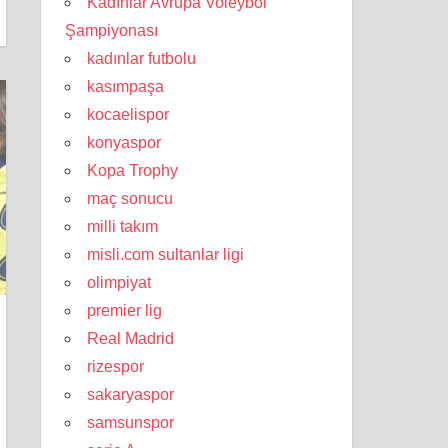
Kadınlar Avrupa Voleybol
Şampiyonası
kadınlar futbolu
kasımpaşa
kocaelispor
konyaspor
Kopa Trophy
maç sonucu
milli takım
misli.com sultanlar ligi
olimpiyat
premier lig
Real Madrid
rizespor
sakaryaspor
samsunspor