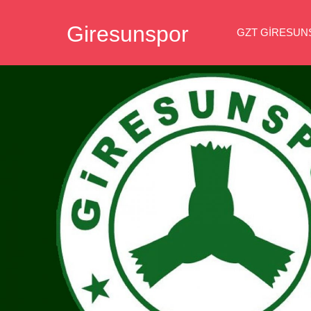
İçeriğe
Giresunspor
geç
GZT GIRESU
Giresunspor