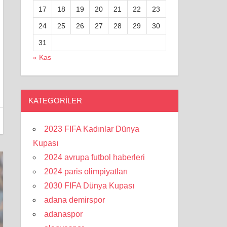
17
18
19
20
21
22
23
24
25
26
27
28
29
30
31
« Kas
KATEGORILER
2023 FIFA Kadınlar Dünya
Kupası
2024 avrupa futbol haberleri
2024 paris olimpiyatları
2030 FIFA Dünya Kupası
adana demirspor
adanaspor