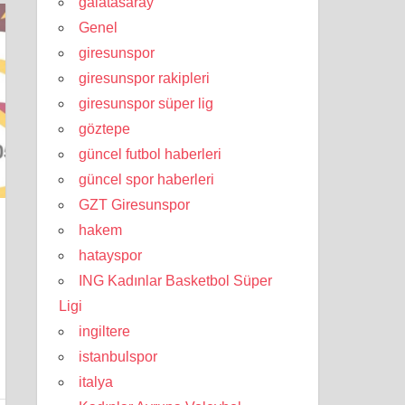
galatasaray
Genel
giresunspor
giresunspor rakipleri
giresunspor süper lig
göztepe
güncel futbol haberleri
güncel spor haberleri
GZT Giresunspor
hakem
hatayspor
ING Kadınlar Basketbol Süper
Ligi
ingiltere
istanbulspor
italya