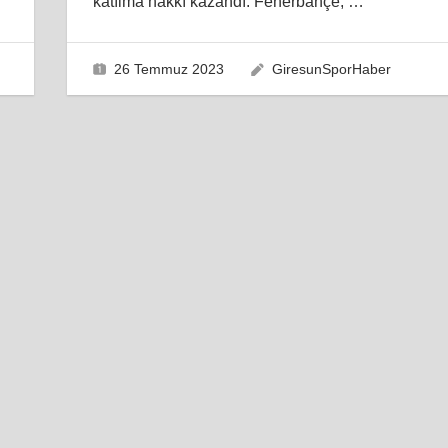
katılma hakkı kazandı. Fenerbahçe,
…
26 Temmuz 2023
GiresunSporHaber