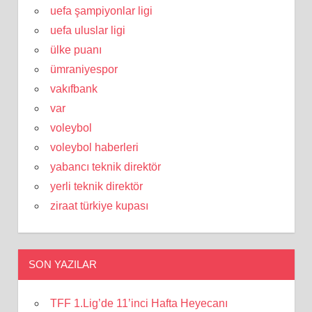
uefa şampiyonlar ligi
uefa uluslar ligi
ülke puanı
ümraniyespor
vakıfbank
var
voleybol
voleybol haberleri
yabancı teknik direktör
yerli teknik direktör
ziraat türkiye kupası
SON YAZILAR
TFF 1.Lig’de 11’inci Hafta Heyecanı