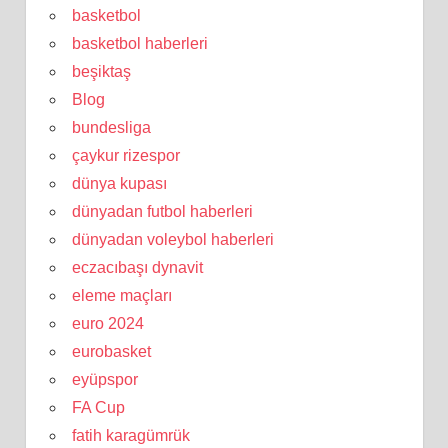
basketbol
basketbol haberleri
beşiktaş
Blog
bundesliga
çaykur rizespor
dünya kupası
dünyadan futbol haberleri
dünyadan voleybol haberleri
eczacıbaşı dynavit
eleme maçları
euro 2024
eurobasket
eyüpspor
FA Cup
fatih karagümrük