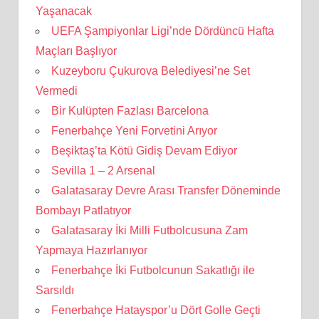
Yaşanacak
UEFA Şampiyonlar Ligi’nde Dördüncü Hafta
Maçları Başlıyor
Kuzeyboru Çukurova Belediyesi’ne Set
Vermedi
Bir Kulüpten Fazlası Barcelona
Fenerbahçe Yeni Forvetini Arıyor
Beşiktaş’ta Kötü Gidiş Devam Ediyor
Sevilla 1 – 2 Arsenal
Galatasaray Devre Arası Transfer Döneminde
Bombayı Patlatıyor
Galatasaray İki Milli Futbolcusuna Zam
Yapmaya Hazırlanıyor
Fenerbahçe İki Futbolcunun Sakatlığı ile
Sarsıldı
Fenerbahçe Hatayspor’u Dört Golle Geçti