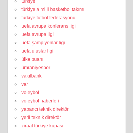
türkiye
türkiye a milli basketbol takımı
türkiye futbol federasyonu
uefa avrupa konferans ligi
uefa avrupa ligi
uefa şampiyonlar ligi
uefa uluslar ligi
ülke puanı
ümraniyespor
vakıfbank
var
voleybol
voleybol haberleri
yabancı teknik direktör
yerli teknik direktör
ziraat türkiye kupası