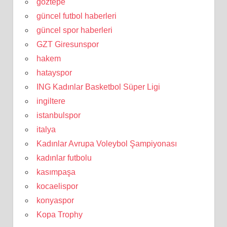
göztepe
güncel futbol haberleri
güncel spor haberleri
GZT Giresunspor
hakem
hatayspor
ING Kadınlar Basketbol Süper Ligi
ingiltere
istanbulspor
italya
Kadınlar Avrupa Voleybol Şampiyonası
kadınlar futbolu
kasımpaşa
kocaelispor
konyaspor
Kopa Trophy