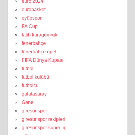
euro 2024
eurobasket
eyüpspor
FA Cup
fatih karagümrük
fenerbahçe
fenerbahçe opet
FIFA Dünya Kupası
futbol
futbol kulübü
futbolcu
galatasaray
Genel
giresunspor
giresunspor rakipleri
giresunspor süper lig