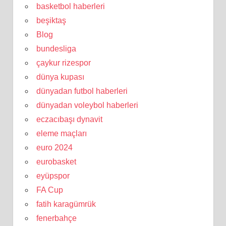
basketbol haberleri
beşiktaş
Blog
bundesliga
çaykur rizespor
dünya kupası
dünyadan futbol haberleri
dünyadan voleybol haberleri
eczacıbaşı dynavit
eleme maçları
euro 2024
eurobasket
eyüpspor
FA Cup
fatih karagümrük
fenerbahçe