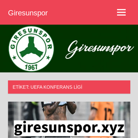
İçeriğe
Giresunspor
geç
MENÜ
Giresunspor
ETIKET:
UEFA KONFERANS LIGI