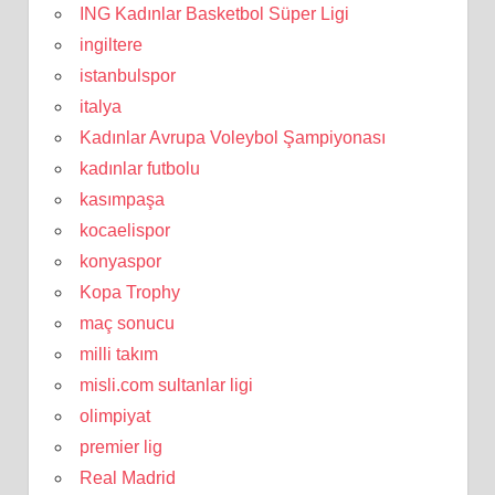
ING Kadınlar Basketbol Süper Ligi
ingiltere
istanbulspor
italya
Kadınlar Avrupa Voleybol Şampiyonası
kadınlar futbolu
kasımpaşa
kocaelispor
konyaspor
Kopa Trophy
maç sonucu
milli takım
misli.com sultanlar ligi
olimpiyat
premier lig
Real Madrid