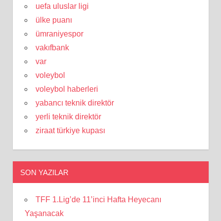
uefa uluslar ligi
ülke puanı
ümraniyespor
vakıfbank
var
voleybol
voleybol haberleri
yabancı teknik direktör
yerli teknik direktör
ziraat türkiye kupası
SON YAZILAR
TFF 1.Lig’de 11’inci Hafta Heyecanı
Yaşanacak