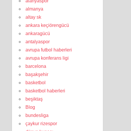
alanyaspor
almanya
altay sk
ankara keçiörengücü
ankaragücü
antalyaspor
avrupa futbol haberleri
avrupa konferans ligi
barcelona
başakşehir
basketbol
basketbol haberleri
beşiktaş
Blog
bundesliga
çaykur rizespor