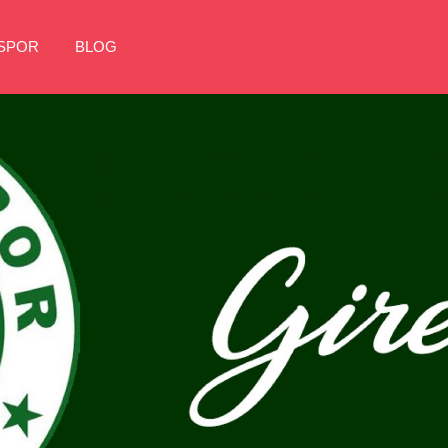
NSPOR
BLOG