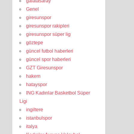
galatasaray
Genel
giresunspor
giresunspor rakipleri
giresunspor süper lig
göztepe
güncel futbol haberleri
güncel spor haberleri
GZT Giresunspor
hakem
hatayspor
ING Kadınlar Basketbol Süper
Ligi
ingiltere
istanbulspor
italya