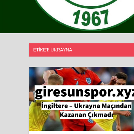
ETIKET:
UKRAYNA