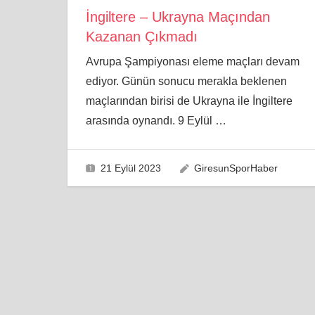
İngiltere – Ukrayna Maçından
Kazanan Çıkmadı
Avrupa Şampiyonası eleme maçları devam
ediyor. Günün sonucu merakla beklenen
maçlarından birisi de Ukrayna ile İngiltere
arasında oynandı. 9 Eylül
…
21 Eylül 2023
GiresunSporHaber