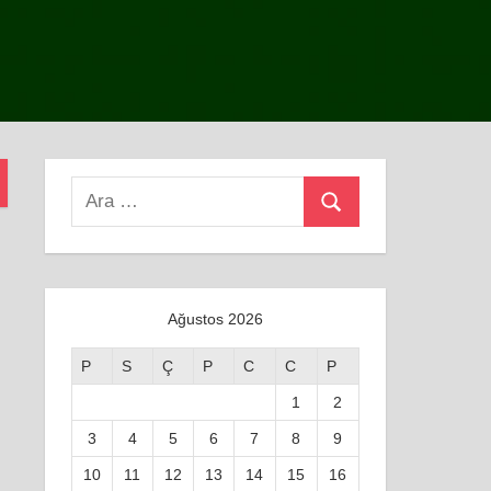
Search
Ara
for:
Ağustos 2026
P
S
Ç
P
C
C
P
1
2
3
4
5
6
7
8
9
10
11
12
13
14
15
16