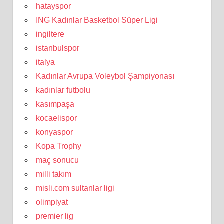
hatayspor
ING Kadınlar Basketbol Süper Ligi
ingiltere
istanbulspor
italya
Kadınlar Avrupa Voleybol Şampiyonası
kadınlar futbolu
kasımpaşa
kocaelispor
konyaspor
Kopa Trophy
maç sonucu
milli takım
misli.com sultanlar ligi
olimpiyat
premier lig