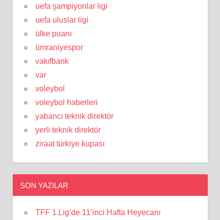
uefa şampiyonlar ligi
uefa uluslar ligi
ülke puanı
ümraniyespor
vakıfbank
var
voleybol
voleybol haberleri
yabancı teknik direktör
yerli teknik direktör
ziraat türkiye kupası
SON YAZILAR
TFF 1.Lig’de 11’inci Hafta Heyecanı