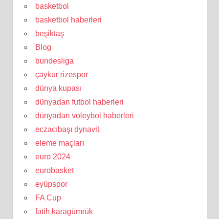
basketbol
basketbol haberleri
beşiktaş
Blog
bundesliga
çaykur rizespor
dünya kupası
dünyadan futbol haberleri
dünyadan voleybol haberleri
eczacıbaşı dynavit
eleme maçları
euro 2024
eurobasket
eyüpspor
FA Cup
fatih karagümrük