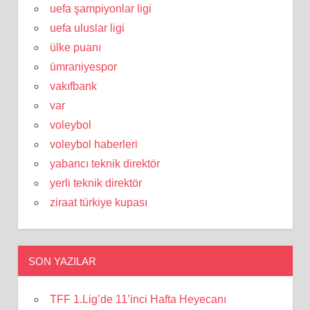
uefa şampiyonlar ligi
uefa uluslar ligi
ülke puanı
ümraniyespor
vakıfbank
var
voleybol
voleybol haberleri
yabancı teknik direktör
yerli teknik direktör
ziraat türkiye kupası
SON YAZILAR
TFF 1.Lig’de 11’inci Hafta Heyecanı