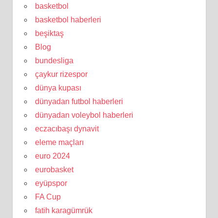
basketbol
basketbol haberleri
beşiktaş
Blog
bundesliga
çaykur rizespor
dünya kupası
dünyadan futbol haberleri
dünyadan voleybol haberleri
eczacıbaşı dynavit
eleme maçları
euro 2024
eurobasket
eyüpspor
FA Cup
fatih karagümrük