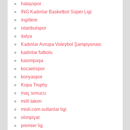
hatayspor
ING Kadınlar Basketbol Süper Ligi
ingiltere
istanbulspor
italya
Kadınlar Avrupa Voleybol Şampiyonası
kadınlar futbolu
kasımpaşa
kocaelispor
konyaspor
Kopa Trophy
maç sonucu
milli takım
misli.com sultanlar ligi
olimpiyat
premier lig