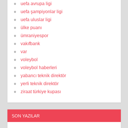
uefa avrupa ligi
uefa şampiyonlar ligi
uefa uluslar ligi
ülke puanı
ümraniyespor
vakıfbank
var
voleybol
voleybol haberleri
yabancı teknik direktör
yerli teknik direktör
ziraat türkiye kupası
SON YAZILAR