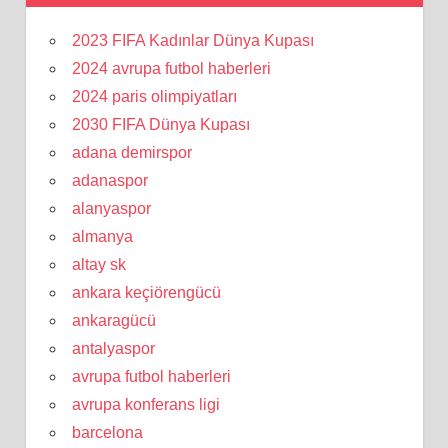
2023 FIFA Kadınlar Dünya Kupası
2024 avrupa futbol haberleri
2024 paris olimpiyatları
2030 FIFA Dünya Kupası
adana demirspor
adanaspor
alanyaspor
almanya
altay sk
ankara keçiörengücü
ankaragücü
antalyaspor
avrupa futbol haberleri
avrupa konferans ligi
barcelona