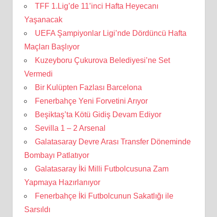
TFF 1.Lig’de 11’inci Hafta Heyecanı
Yaşanacak
UEFA Şampiyonlar Ligi’nde Dördüncü Hafta
Maçları Başlıyor
Kuzeyboru Çukurova Belediyesi’ne Set
Vermedi
Bir Kulüpten Fazlası Barcelona
Fenerbahçe Yeni Forvetini Arıyor
Beşiktaş’ta Kötü Gidiş Devam Ediyor
Sevilla 1 – 2 Arsenal
Galatasaray Devre Arası Transfer Döneminde
Bombayı Patlatıyor
Galatasaray İki Milli Futbolcusuna Zam
Yapmaya Hazırlanıyor
Fenerbahçe İki Futbolcunun Sakatlığı ile
Sarsıldı