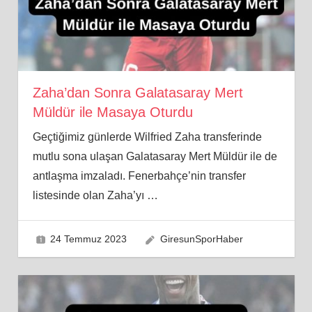
Zaha’dan Sonra Galatasaray Mert
Müldür ile Masaya Oturdu
Geçtiğimiz günlerde Wilfried Zaha transferinde
mutlu sona ulaşan Galatasaray Mert Müldür ile de
antlaşma imzaladı. Fenerbahçe’nin transfer
listesinde olan Zaha’yı
…
24 Temmuz 2023
GiresunSporHaber