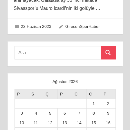
alamayacak. Galatasaray 35’inci haftada
Sivasspor’u Mauro Icardi’nin iki golüyle
…
22 Haziran 2023
GiresunSporHaber
Search
Ara
for:
Ağustos 2026
P
S
Ç
P
C
C
P
1
2
3
4
5
6
7
8
9
10
11
12
13
14
15
16