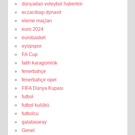
dünyadan voleybol haberleri
eczacıbaşı dynavit
eleme maçları
euro 2024
eurobasket
eyüpspor
FA Cup
fatih karagümrük
fenerbahçe
fenerbahçe opet
FIFA Dünya Kupası
futbol
futbol kulübü
futbolcu
galatasaray
Genel