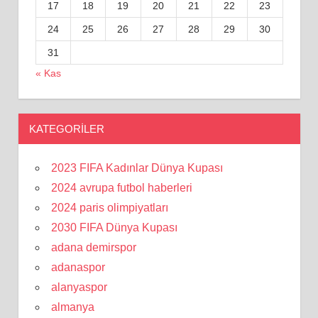
17
18
19
20
21
22
23
24
25
26
27
28
29
30
31
« Kas
KATEGORILER
2023 FIFA Kadınlar Dünya Kupası
2024 avrupa futbol haberleri
2024 paris olimpiyatları
2030 FIFA Dünya Kupası
adana demirspor
adanaspor
alanyaspor
almanya