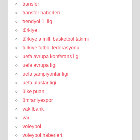
transfer
transfer haberleri
trendyol 1. lig
türkiye
türkiye a milli basketbol takımı
türkiye futbol federasyonu
uefa avrupa konferans ligi
uefa avrupa ligi
uefa şampiyonlar ligi
uefa uluslar ligi
ülke puanı
ümraniyespor
vakıfbank
var
voleybol
voleybol haberleri