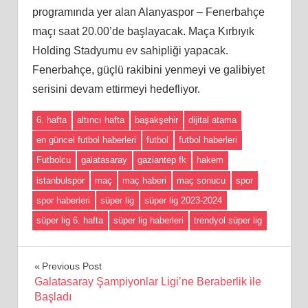
programında yer alan Alanyaspor – Fenerbahçe
maçı saat 20.00’de başlayacak. Maça Kırbıyık
Holding Stadyumu ev sahipliği yapacak.
Fenerbahçe, güçlü rakibini yenmeyi ve galibiyet
serisini devam ettirmeyi hedefliyor.
6. hafta
altıncı hafta
başakşehir
dijital atama
en güncel futbol haberleri
futbol
futbol haberleri
Futbolcu
galatasaray
gaziantep fk
hakem
istanbulspor
maç
maç haberi
maç sonucu
spor
spor haberleri
süper lig
süper lig 2023-2024
süper lig 6. hafta
süper lig haberleri
trendyol süper lig
Yazı
Previous Post
Galatasaray Şampiyonlar Ligi’ne Beraberlik ile
gezinmesi
Başladı