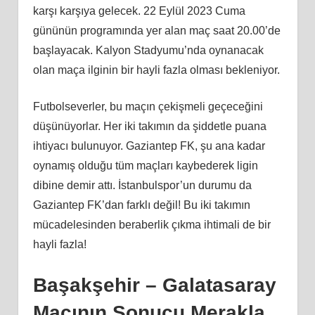
karşı karşıya gelecek. 22 Eylül 2023 Cuma
gününün programında yer alan maç saat 20.00’de
başlayacak. Kalyon Stadyumu’nda oynanacak
olan maça ilginin bir hayli fazla olması bekleniyor.
Futbolseverler, bu maçın çekişmeli geçeceğini
düşünüyorlar. Her iki takımın da şiddetle puana
ihtiyacı bulunuyor. Gaziantep FK, şu ana kadar
oynamış olduğu tüm maçları kaybederek ligin
dibine demir attı. İstanbulspor’un durumu da
Gaziantep FK’dan farklı değil! Bu iki takımın
mücadelesinden beraberlik çıkma ihtimali de bir
hayli fazla!
Başakşehir – Galatasaray
Maçının Sonucu Merakla