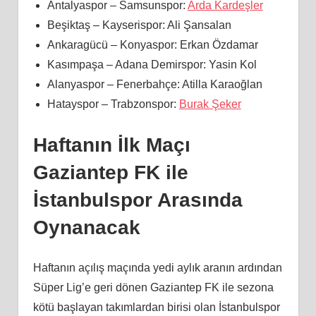
Antalyaspor – Samsunspor:
Arda Kardeşler
Beşiktaş – Kayserispor: Ali Şansalan
Ankaragücü – Konyaspor: Erkan Özdamar
Kasımpaşa – Adana Demirspor: Yasin Kol
Alanyaspor – Fenerbahçe: Atilla Karaoğlan
Hatayspor – Trabzonspor:
Burak Şeker
Haftanın İlk Maçı
Gaziantep FK ile
İstanbulspor Arasında
Oynanacak
Haftanın açılış maçında yedi aylık aranın ardından
Süper Lig’e geri dönen Gaziantep FK ile sezona
kötü başlayan takımlardan birisi olan İstanbulspor