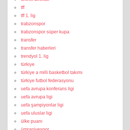
tff
tff 1. lig
trabzonspor
trabzonspor süper kupa
transfer
transfer haberleri
trendyol 1. lig
türkiye
türkiye a milli basketbol takımı
türkiye futbol federasyonu
uefa avrupa konferans ligi
uefa avrupa ligi
uefa şampiyonlar ligi
uefa uluslar ligi
ülke puanı
ümraniyespor