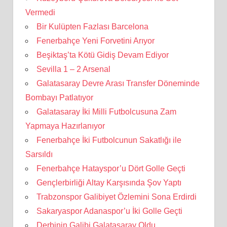
Vermedi
Bir Kulüpten Fazlası Barcelona
Fenerbahçe Yeni Forvetini Arıyor
Beşiktaş’ta Kötü Gidiş Devam Ediyor
Sevilla 1 – 2 Arsenal
Galatasaray Devre Arası Transfer Döneminde
Bombayı Patlatıyor
Galatasaray İki Milli Futbolcusuna Zam
Yapmaya Hazırlanıyor
Fenerbahçe İki Futbolcunun Sakatlığı ile
Sarsıldı
Fenerbahçe Hatayspor’u Dört Golle Geçti
Gençlerbirliği Altay Karşısında Şov Yaptı
Trabzonspor Galibiyet Özlemini Sona Erdirdi
Sakaryaspor Adanaspor’u İki Golle Geçti
Derbinin Galibi Galatasaray Oldu