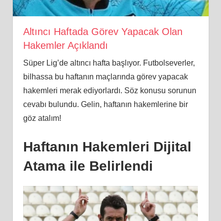
Altıncı Haftada Görev Yapacak Olan
Hakemler Açıklandı
Süper Lig’de altıncı hafta başlıyor. Futbolseverler,
bilhassa bu haftanın maçlarında görev yapacak
hakemleri merak ediyorlardı. Söz konusu sorunun
cevabı bulundu. Gelin, haftanın hakemlerine bir
göz atalım!
Haftanın Hakemleri Dijital
Atama ile Belirlendi