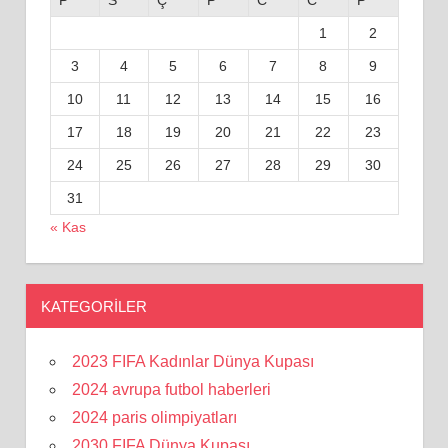
P
S
Ç
P
C
C
P
1
2
3
4
5
6
7
8
9
10
11
12
13
14
15
16
17
18
19
20
21
22
23
24
25
26
27
28
29
30
31
« Kas
KATEGORILER
2023 FIFA Kadınlar Dünya Kupası
2024 avrupa futbol haberleri
2024 paris olimpiyatları
2030 FIFA Dünya Kupası