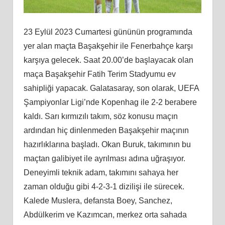
23 Eylül 2023 Cumartesi gününün programında
yer alan maçta Başakşehir ile Fenerbahçe karşı
karşıya gelecek. Saat 20.00’de başlayacak olan
maça Başakşehir Fatih Terim Stadyumu ev
sahipliği yapacak. Galatasaray, son olarak, UEFA
Şampiyonlar Ligi’nde Kopenhag ile 2-2 berabere
kaldı. Sarı kırmızılı takım, söz konusu maçın
ardından hiç dinlenmeden Başakşehir maçının
hazırlıklarına başladı. Okan Buruk, takımının bu
maçtan galibiyet ile ayrılması adına uğraşıyor.
Deneyimli teknik adam, takımını sahaya her
zaman olduğu gibi 4-2-3-1 dizilişi ile sürecek.
Kalede Muslera, defansta Boey, Sanchez,
Abdülkerim ve Kazımcan, merkez orta sahada