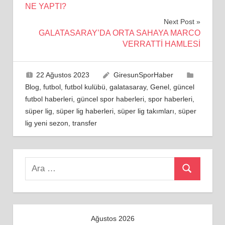
gezinmesi
NE YAPTI?
Next Post
GALATASARAY’DA ORTA SAHAYA MARCO
VERRATTİ HAMLESİ
22 Ağustos 2023
GiresunSporHaber
Blog
,
futbol
,
futbol kulübü
,
galatasaray
,
Genel
,
güncel
futbol haberleri
,
güncel spor haberleri
,
spor haberleri
,
süper lig
,
süper lig haberleri
,
süper lig takımları
,
süper
lig yeni sezon
,
transfer
Search
Ara
for:
Ağustos 2026