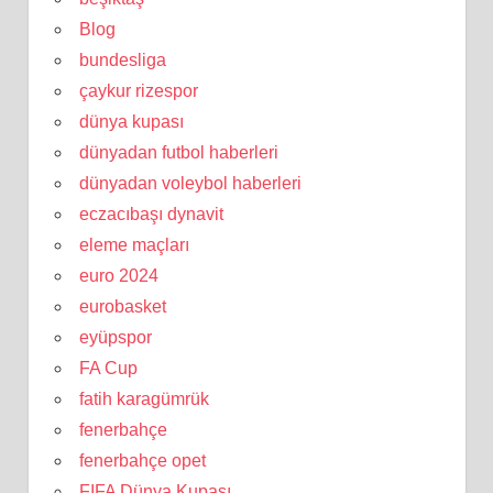
Blog
bundesliga
çaykur rizespor
dünya kupası
dünyadan futbol haberleri
dünyadan voleybol haberleri
eczacıbaşı dynavit
eleme maçları
euro 2024
eurobasket
eyüpspor
FA Cup
fatih karagümrük
fenerbahçe
fenerbahçe opet
FIFA Dünya Kupası