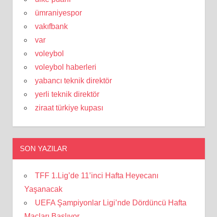
ümraniyespor
vakıfbank
var
voleybol
voleybol haberleri
yabancı teknik direktör
yerli teknik direktör
ziraat türkiye kupası
SON YAZILAR
TFF 1.Lig’de 11’inci Hafta Heyecanı
Yaşanacak
UEFA Şampiyonlar Ligi’nde Dördüncü Hafta
Maçları Başlıyor