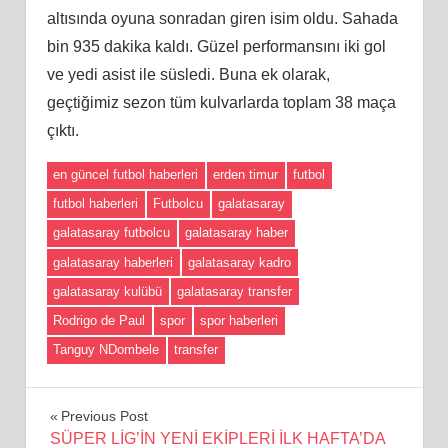
altısında oyuna sonradan giren isim oldu. Sahada
bin 935 dakika kaldı. Güzel performansını iki gol
ve yedi asist ile süsledi. Buna ek olarak,
geçtiğimiz sezon tüm kulvarlarda toplam 38 maça
çıktı.
en güncel futbol haberleri
erden timur
futbol
futbol haberleri
Futbolcu
galatasaray
galatasaray futbolcu
galatasaray haber
galatasaray haberleri
galatasaray kadro
galatasaray kulübü
galatasaray transfer
Rodrigo de Paul
spor
spor haberleri
Tanguy NDombele
transfer
Yazı
Previous Post
SÜPER LİG’İN YENİ EKİPLERİ İLK HAFTA’DA