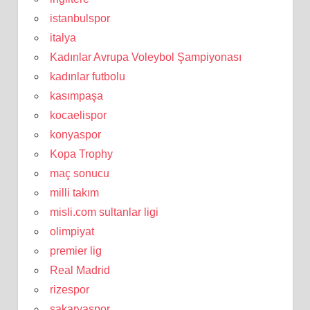
istanbulspor
italya
Kadınlar Avrupa Voleybol Şampiyonası
kadınlar futbolu
kasımpaşa
kocaelispor
konyaspor
Kopa Trophy
maç sonucu
milli takım
misli.com sultanlar ligi
olimpiyat
premier lig
Real Madrid
rizespor
sakaryaspor