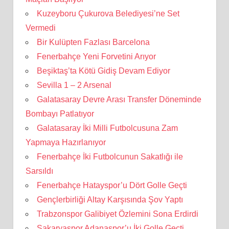
Kuzeyboru Çukurova Belediyesi’ne Set
Vermedi
Bir Kulüpten Fazlası Barcelona
Fenerbahçe Yeni Forvetini Arıyor
Beşiktaş’ta Kötü Gidiş Devam Ediyor
Sevilla 1 – 2 Arsenal
Galatasaray Devre Arası Transfer Döneminde
Bombayı Patlatıyor
Galatasaray İki Milli Futbolcusuna Zam
Yapmaya Hazırlanıyor
Fenerbahçe İki Futbolcunun Sakatlığı ile
Sarsıldı
Fenerbahçe Hatayspor’u Dört Golle Geçti
Gençlerbirliği Altay Karşısında Şov Yaptı
Trabzonspor Galibiyet Özlemini Sona Erdirdi
Sakaryaspor Adanaspor’u İki Golle Geçti