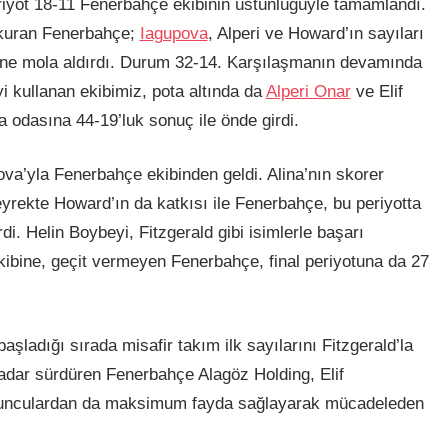
iyot 18-11 Fenerbahçe ekibinin üstünlüğüyle tamamlandı.
 kuran Fenerbahçe;
Iagupova
, Alperi ve Howard’ın sayıları
ibine mola aldırdı. Durum 32-14. Karşılaşmanın devamında
i kullanan ekibimiz, pota altında da
Alperi Onar
ve Elif
a odasına 44-19’luk sonuç ile önde girdi.
ova’yla Fenerbahçe ekibinden geldi. Alina’nın skorer
yrekte Howard’ın da katkısı ile Fenerbahçe, bu periyotta
di. Helin Boybeyi, Fitzgerald gibi isimlerle başarı
ibine, geçit vermeyen Fenerbahçe, final periyotuna da 27
başladığı sırada misafir takım ilk sayılarını Fitzgerald’la
adar sürdüren Fenerbahçe Alagöz Holding, Elif
oyunculardan da maksimum fayda sağlayarak mücadeleden