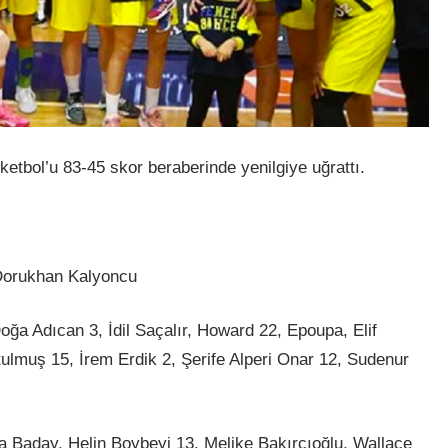
etbol’u 83-45 skor beraberinde yenilgiye uğrattı.
 Dorukhan Kalyoncu
ğa Adıcan 3, İdil Saçalır, Howard 22, Epoupa, Elif
tulmuş 15, İrem Erdik 2, Şerife Alperi Onar 12, Sudenur
a Baday, Helin Boybeyi 13, Melike Bakırcıoğlu, Wallace