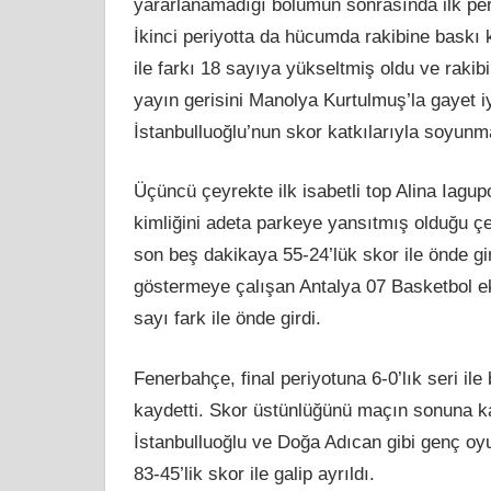
yararlanamadığı bölümün sonrasında ilk per
İkinci periyotta da hücumda rakibine baskı
ile farkı 18 sayıya yükseltmiş oldu ve rak
yayın gerisini Manolya Kurtulmuş’la gayet iy
İstanbulluoğlu’nun skor katkılarıyla soyunm
Üçüncü çeyrekte ilk isabetli top Alina Iagup
kimliğini adeta parkeye yansıtmış olduğu çe
son beş dakikaya 55-24’lük skor ile önde gir
göstermeye çalışan Antalya 07 Basketbol ek
sayı fark ile önde girdi.
Fenerbahçe, final periyotuna 6-0’lık seri ile 
kaydetti. Skor üstünlüğünü maçın sonuna k
İstanbulluoğlu ve Doğa Adıcan gibi genç 
83-45’lik skor ile galip ayrıldı.