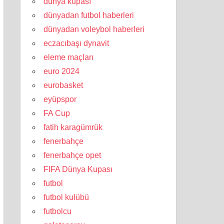
dünya kupası
dünyadan futbol haberleri
dünyadan voleybol haberleri
eczacıbaşı dynavit
eleme maçları
euro 2024
eurobasket
eyüpspor
FA Cup
fatih karagümrük
fenerbahçe
fenerbahçe opet
FIFA Dünya Kupası
futbol
futbol kulübü
futbolcu