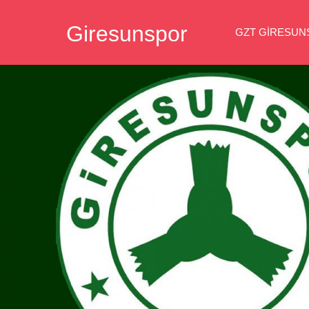
İçeriğe
Giresunspor
geç
GZT GIRESU
Giresunspor