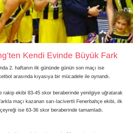
ng’ten Kendi Evinde Büyük Fark
nda 2. haftanın ilk gününde günün son maçı ise
tbol arasında kıyasıya bir mücadele ile oynandı.
akip ekibi 83-45 skor beraberinde yenilgiye uğratarak
r farkla maçı kazanan sarı-lacivertli Fenerbahçe ekibi, ilk
 çeyreği ise 63-36 skor beraberinde tamamladı.