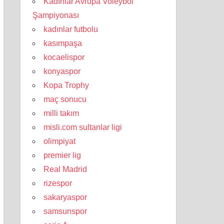
Kadınlar Avrupa Voleybol
Şampiyonası
kadınlar futbolu
kasımpaşa
kocaelispor
konyaspor
Kopa Trophy
maç sonucu
milli takım
misli.com sultanlar ligi
olimpiyat
premier lig
Real Madrid
rizespor
sakaryaspor
samsunspor