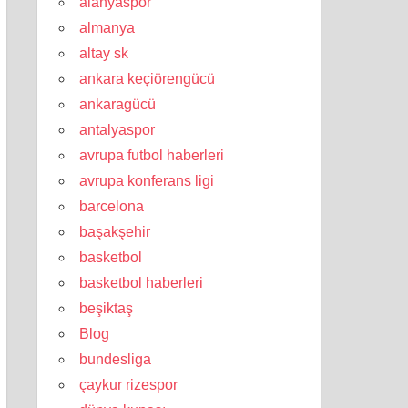
alanyaspor
almanya
altay sk
ankara keçiörengücü
ankaragücü
antalyaspor
avrupa futbol haberleri
avrupa konferans ligi
barcelona
başakşehir
basketbol
basketbol haberleri
beşiktaş
Blog
bundesliga
çaykur rizespor