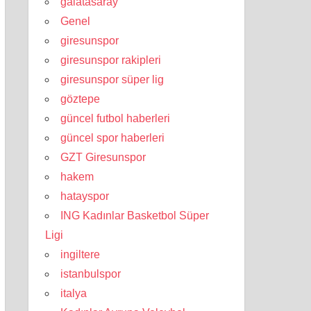
galatasaray
Genel
giresunspor
giresunspor rakipleri
giresunspor süper lig
göztepe
güncel futbol haberleri
güncel spor haberleri
GZT Giresunspor
hakem
hatayspor
ING Kadınlar Basketbol Süper
Ligi
ingiltere
istanbulspor
italya