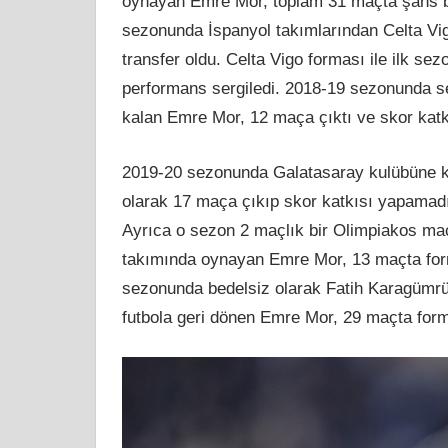
oynayan Emre Mor, toplam 31 maçta şans bul
sezonunda İspanyol takımlarından Celta Vig
transfer oldu. Celta Vigo forması ile ilk s
performans sergiledi. 2018-19 sezonunda serg
kalan Emre Mor, 12 maça çıktı ve skor kat
2019-20 sezonunda Galatasaray kulübüne kir
olarak 17 maça çıkıp skor katkısı yapamadı
Ayrıca o sezon 2 maçlık bir Olimpiakos ma
takımında oynayan Emre Mor, 13 maçta forma
sezonunda bedelsiz olarak Fatih Karagümrü
futbola geri dönen Emre Mor, 29 maçta forma