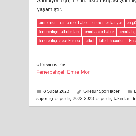
Şampiyonluğu, 1 Yunanistan Kupası Şampiy
yaşamıştır.
emre mor
emre mor haber
emre mor kariyer
en gü
fenerbahçe futbolcuları
fenerbahçe haber
fenerbahç
fenerbahçe spor kulübü
futbol
futbol haberleri
Fut
Yazı
Previous Post
Fenerbahçeli Emre Mor
gezinmesi
8 Şubat 2023
GiresunSporHaber
süper lig
,
süper lig 2022-2023
,
süper lig takımları
,
t