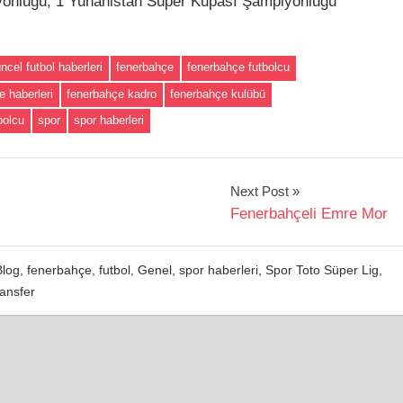
onluğu, 1 Yunanistan Süper Kupası Şampiyonluğu
ncel futbol haberleri
fenerbahçe
fenerbahçe futbolcu
e haberleri
fenerbahçe kadro
fenerbahçe kulübü
bolcu
spor
spor haberleri
Next Post
Fenerbahçeli Emre Mor
Blog
,
fenerbahçe
,
futbol
,
Genel
,
spor haberleri
,
Spor Toto Süper Lig
,
ransfer