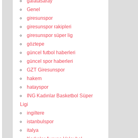
galatasaray
Genel
giresunspor
giresunspor rakipleri
giresunspor süper lig
göztepe
güncel futbol haberleri
güncel spor haberleri
GZT Giresunspor
hakem
hatayspor
ING Kadınlar Basketbol Süper
Ligi
ingiltere
istanbulspor
italya