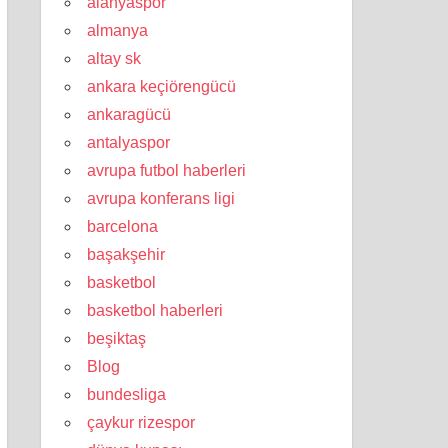
alanyaspor
almanya
altay sk
ankara keçiörengücü
ankaragücü
antalyaspor
avrupa futbol haberleri
avrupa konferans ligi
barcelona
başakşehir
basketbol
basketbol haberleri
beşiktaş
Blog
bundesliga
çaykur rizespor