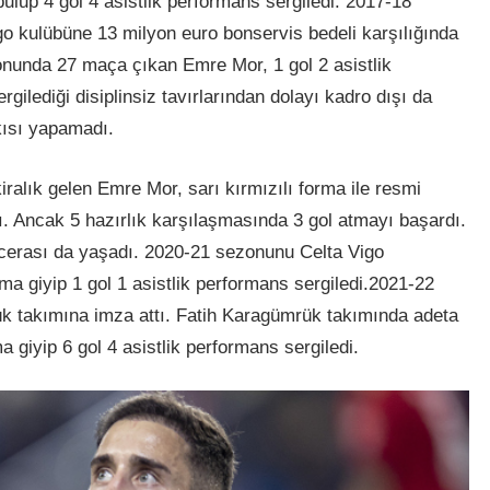
up 4 gol 4 asistlik performans sergiledi. 2017-18
o kulübüne 13 milyon euro bonservis bedeli karşılığında
ezonunda 27 maça çıkan Emre Mor, 1 gol 2 asistlik
ilediği disiplinsiz tavırlarından dolayı kadro dışı da
kısı yapamadı.
alık gelen Emre Mor, sarı kırmızılı forma ile resmi
. Ancak 5 hazırlık karşılaşmasında 3 gol atmayı başardı.
cerası da yaşadı. 2020-21 sezonunu Celta Vigo
 giyip 1 gol 1 asistlik performans sergiledi.2021-22
k takımına imza attı. Fatih Karagümrük takımında adeta
 giyip 6 gol 4 asistlik performans sergiledi.