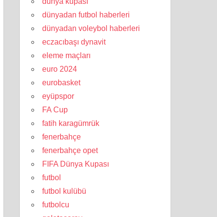
dünya kupası
dünyadan futbol haberleri
dünyadan voleybol haberleri
eczacıbaşı dynavit
eleme maçları
euro 2024
eurobasket
eyüpspor
FA Cup
fatih karagümrük
fenerbahçe
fenerbahçe opet
FIFA Dünya Kupası
futbol
futbol kulübü
futbolcu