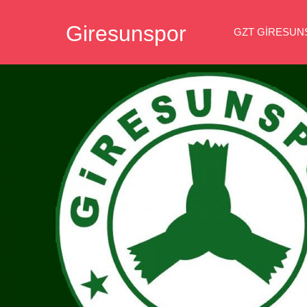
İçeriğe
Giresunspor
geç
GZT GIRESU
Giresunspor