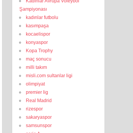
Kadınlar Avrupa Voleybol
Şampiyonası
kadınlar futbolu
kasımpaşa
kocaelispor
konyaspor
Kopa Trophy
maç sonucu
milli takım
misli.com sultanlar ligi
olimpiyat
premier lig
Real Madrid
rizespor
sakaryaspor
samsunspor