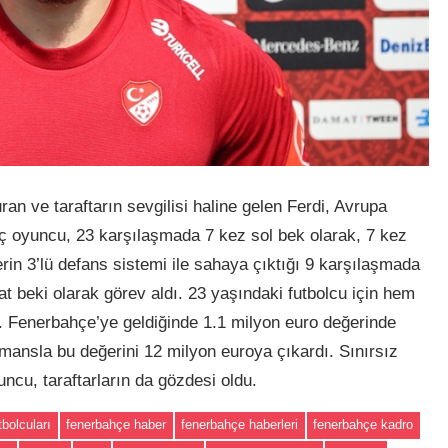
an ve taraftarın sevgilisi haline gelen Ferdi, Avrupa
nç oyuncu, 23 karşılaşmada 7 kez sol bek olarak, 7 kez
erin 3’lü defans sistemi ile sahaya çıktığı 9 karşılaşmada
t beki olarak görev aldı. 23 yaşındaki futbolcu için hem
r. Fenerbahçe’ye geldiğinde 1.1 milyon euro değerinde
ormansla bu değerini 12 milyon euroya çıkardı. Sınırsız
uncu, taraftarların da gözdesi oldu.
bolcuları
fenerbahçe haber
fenerbahçe haberleri
fenerbahçe kadro