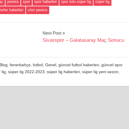
aç
pereira
spor
spor haberleri
spor toto süper lig
süper lig
ansfer haberleri
vitor pereira
Next Post
Sivasspor – Galatasaray Maç Sonucu
Blog
,
fenerbahçe
,
futbol
,
Genel
,
güncel futbol haberleri
,
güncel spor
 lig
,
süper lig 2022-2023
,
süper lig haberleri
,
süper lig yeni sezon
,