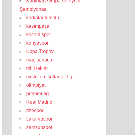
Kadınlar Avrupa Voleybol
Şampiyonası
kadınlar futbolu
kasımpaşa
kocaelispor
konyaspor
Kopa Trophy
maç sonucu
milli takım
misli.com sultanlar ligi
olimpiyat
premier lig
Real Madrid
rizespor
sakaryaspor
samsunspor