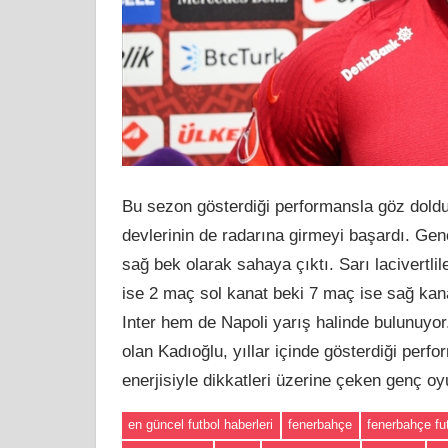
Bu sezon gösterdiği performansla göz doldur
devlerinin de radarına girmeyi başardı. Ge
sağ bek olarak sahaya çıktı. Sarı lacivertlil
ise 2 maç sol kanat beki 7 maç ise sağ kana
Inter hem de Napoli yarış halinde bulunuyo
olan Kadıoğlu, yıllar içinde gösterdiği perf
enerjisiyle dikkatleri üzerine çeken genç oy
en güncel futbol haberleri
fenerbahçe
fenerbahçe fut