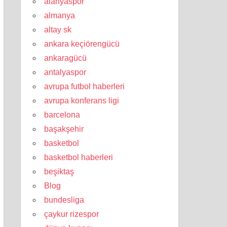
alanyaspor
almanya
altay sk
ankara keçiörengücü
ankaragücü
antalyaspor
avrupa futbol haberleri
avrupa konferans ligi
barcelona
başakşehir
basketbol
basketbol haberleri
beşiktaş
Blog
bundesliga
çaykur rizespor