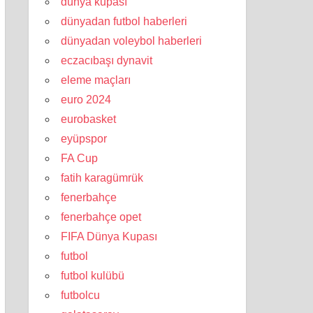
dünya kupası
dünyadan futbol haberleri
dünyadan voleybol haberleri
eczacıbaşı dynavit
eleme maçları
euro 2024
eurobasket
eyüpspor
FA Cup
fatih karagümrük
fenerbahçe
fenerbahçe opet
FIFA Dünya Kupası
futbol
futbol kulübü
futbolcu