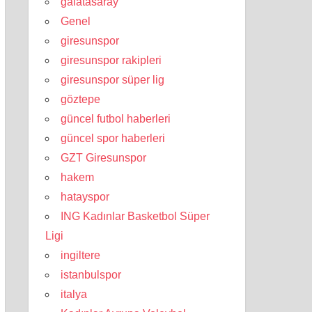
galatasaray
Genel
giresunspor
giresunspor rakipleri
giresunspor süper lig
göztepe
güncel futbol haberleri
güncel spor haberleri
GZT Giresunspor
hakem
hatayspor
ING Kadınlar Basketbol Süper
Ligi
ingiltere
istanbulspor
italya