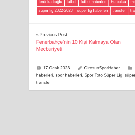
ferdi kadıoğlu
futbol
futbol haberleri
Futbolcu
m
süper lig 2022-2023
süper lig haberleri
transfer
tr
Yazı
Previous Post
Fenerbahçe’nin 10 Kişi Kalmaya Olan
gezinmesi
Mecburiyeti
17 Ocak 2023
GiresunSporHaber
haberleri
,
spor haberleri
,
Spor Toto Süper Lig
,
süper
transfer