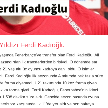
ıldızı Ferdi Kadıoğlu
şında Fenerbahçe’ye transfer olan Ferdi Kadıoğlu, Ali
azandırılan ilk transferlerden birisiydi. O dönemde sarı
ez 21 yaş altı üç oyuncu kadroya dahil oldu. O isimler
dı. Ferdi Kadıoğlu ilk sezonunda A takımda pek fazla süre
nde forma giyemedi. U21 takımında 10 kez forma giyen
ika forma giydi. Ferdi Kadıoğlu, Fenerbahçe’nin ikinci
 1.538 dakika süre aldı. Genelde sezon başında oyuna
serispor karşısında ilk 11’de yer aldı ve son haftaya