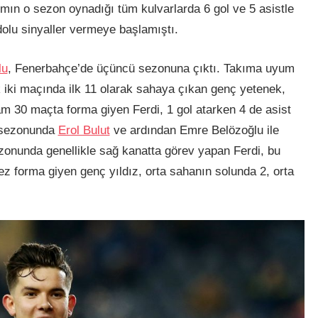
ımın o sezon oynadığı tüm kulvarlarda 6 gol ve 5 asistle
olu sinyaller vermeye başlamıştı.
lu
, Fenerbahçe’de üçüncü sezonuna çıktı. Takıma uyum
lk iki maçında ilk 11 olarak sahaya çıkan genç yetenek,
m 30 maçta forma giyen Ferdi, 1 gol atarken 4 de asist
ü sezonunda
Erol Bulut
ve ardından Emre Belözoğlu ile
onunda genellikle sağ kanatta görev yapan Ferdi, bu
ez forma giyen genç yıldız, orta sahanın solunda 2, orta