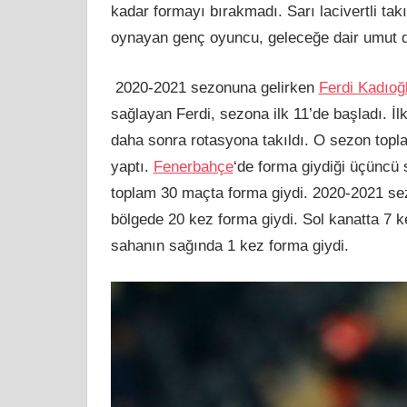
kadar formayı bırakmadı. Sarı lacivertli tak
oynayan genç oyuncu, geleceğe dair umut d
2020-2021 sezonuna gelirken
Ferdi Kadıoğ
sağlayan Ferdi, sezona ilk 11’de başladı. İ
daha sonra rotasyona takıldı. O sezon topla
yaptı.
Fenerbahçe
‘de forma giydiği üçünc
toplam 30 maçta forma giydi. 2020-2021 sez
bölgede 20 kez forma giydi. Sol kanatta 7 k
sahanın sağında 1 kez forma giydi.