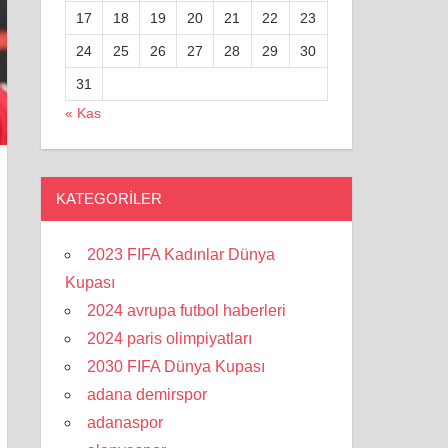
17
18
19
20
21
22
23
24
25
26
27
28
29
30
31
« Kas
KATEGORILER
2023 FIFA Kadınlar Dünya
Kupası
2024 avrupa futbol haberleri
2024 paris olimpiyatları
2030 FIFA Dünya Kupası
adana demirspor
adanaspor