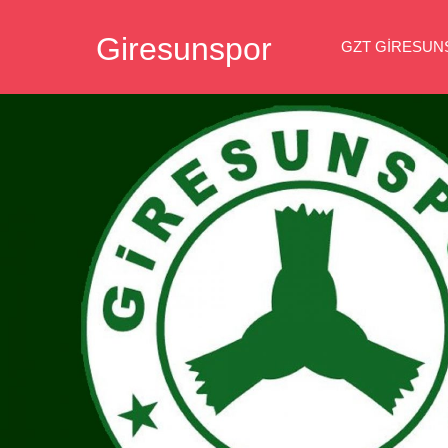
İçeriğe
Giresunspor
geç
GZT GIRESU
Giresunspor