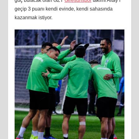
güç bulacak olan
GZT
Giresunspor
takımı Altay’ı
geçip 3 puanı kendi evinde, kendi sahasında
kazanmak istiyor.