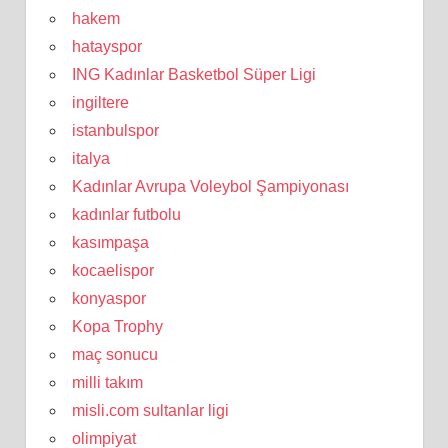
hakem
hatayspor
ING Kadınlar Basketbol Süper Ligi
ingiltere
istanbulspor
italya
Kadınlar Avrupa Voleybol Şampiyonası
kadınlar futbolu
kasımpaşa
kocaelispor
konyaspor
Kopa Trophy
maç sonucu
milli takım
misli.com sultanlar ligi
olimpiyat