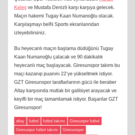
Keleş
ve Mustafa Denizli karşı karşıya gelecek.
Maçın hakemi Tugay Kaan Numanoğlu olacak.
Karşılaşmayı beIN Sports ekranlarından
izleyebilirsiniz.
Bu heyecanlı maçın başlama düdüğünü
Tugay
Kaan Numanoğlu çalacak ve 90 dakikalık
heyecanlı maç başlayacak. Giresunspor takımı bu
maçı kazanıp puanını 22’ye yükseltmek istiyor.
GZT Giresunspor taraftarlarının gücü ile beraber
Altay karşısında mutlak bir galibiyet arayacak ve
keyifli bir maç tamamlamak istiyor. Başarılar GZT
Giresunspor!
altay
futbol
futbol takımı
Giresunpor futbol
Giresunpor futbol takımı
Giresunspor