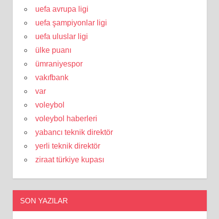
uefa avrupa ligi
uefa şampiyonlar ligi
uefa uluslar ligi
ülke puanı
ümraniyespor
vakıfbank
var
voleybol
voleybol haberleri
yabancı teknik direktör
yerli teknik direktör
ziraat türkiye kupası
SON YAZILAR