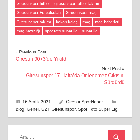
Giresunspor futbol
giresunspor futbol takımı
Giresunspor Futbolcuları
Giresunspor maçı
Giresunspor takımı
hakan keleş
maç
maç haberleri
maç hazırlığı
spor toto süper lig
süper lig
Yazı
Previous Post
Giresun 90+3’de Yıkıldı
gezinmesi
Next Post
Giresunspor 17.Hafta’da Önlenemez Çıkışını
Sürdürdü
16 Aralık 2021
GiresunSporHaber
Blog
,
Genel
,
GZT Giresunspor
,
Spor Toto Süper Lig
Search