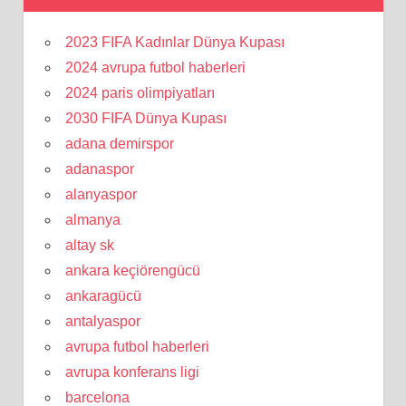
2023 FIFA Kadınlar Dünya Kupası
2024 avrupa futbol haberleri
2024 paris olimpiyatları
2030 FIFA Dünya Kupası
adana demirspor
adanaspor
alanyaspor
almanya
altay sk
ankara keçiörengücü
ankaragücü
antalyaspor
avrupa futbol haberleri
avrupa konferans ligi
barcelona