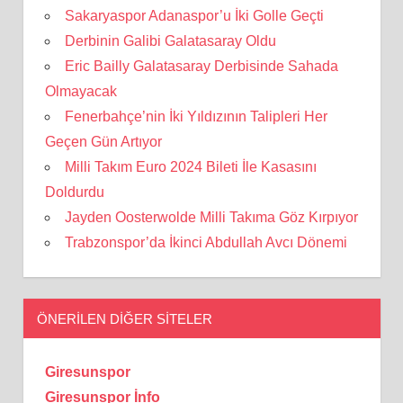
Sakaryaspor Adanaspor’u İki Golle Geçti
Derbinin Galibi Galatasaray Oldu
Eric Bailly Galatasaray Derbisinde Sahada
Olmayacak
Fenerbahçe’nin İki Yıldızının Talipleri Her
Geçen Gün Artıyor
Milli Takım Euro 2024 Bileti İle Kasasını
Doldurdu
Jayden Oosterwolde Milli Takıma Göz Kırpıyor
Trabzonspor’da İkinci Abdullah Avcı Dönemi
ÖNERILEN DIĞER SITELER
Giresunspor
Giresunspor İnfo