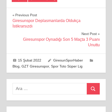
Yazı
Previous Post
Giresunspor Deplasmanlarda Oldukça
gezinmesi
İstikrarsızdı
Next Post
Giresunspor Oynadığı Son 5 Maçta 3 Puanı
Unuttu
15 Şubat 2022
GiresunSporHaber
Blog
,
GZT Giresunspor
,
Spor Toto Süper Lig
Search
Ara
for: