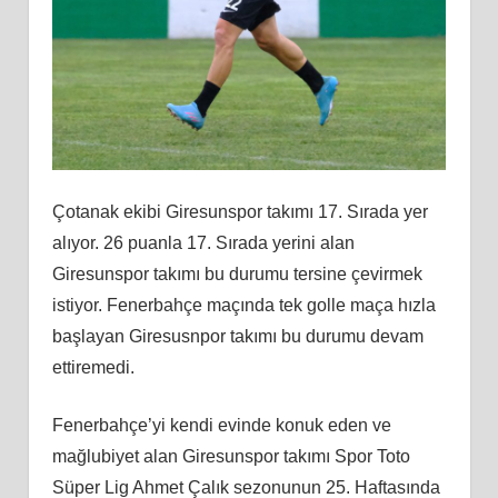
Çotanak ekibi Giresunspor takımı 17. Sırada yer
alıyor. 26 puanla 17. Sırada yerini alan
Giresunspor takımı bu durumu tersine çevirmek
istiyor. Fenerbahçe maçında tek golle maça hızla
başlayan Giresusnpor takımı bu durumu devam
ettiremedi.
Fenerbahçe’yi kendi evinde konuk eden ve
mağlubiyet alan Giresunspor takımı Spor Toto
Süper Lig Ahmet Çalık sezonunun 25. Haftasında