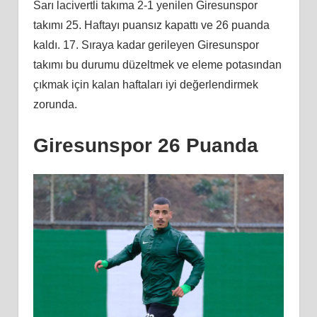
Sarı lacivertli takıma 2-1 yenilen Giresunspor
takımı 25. Haftayı puansız kapattı ve 26 puanda
kaldı. 17. Sıraya kadar gerileyen Giresunspor
takımı bu durumu düzeltmek ve eleme potasından
çıkmak için kalan haftaları iyi değerlendirmek
zorunda.
Giresunspor 26 Puanda