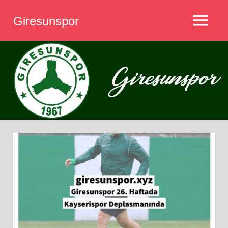
İçeriğe
Giresunspor
geç
MENÜ
Giresunspor