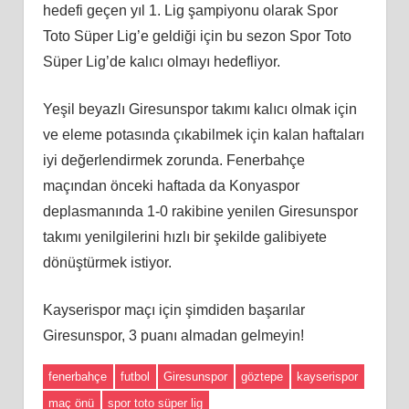
hedefi geçen yıl 1. Lig şampiyonu olarak Spor
Toto Süper Lig’e geldiği için bu sezon Spor Toto
Süper Lig’de kalıcı olmayı hedefliyor.
Yeşil beyazlı Giresunspor takımı kalıcı olmak için
ve eleme potasında çıkabilmek için kalan haftaları
iyi değerlendirmek zorunda. Fenerbahçe
maçından önceki haftada da Konyaspor
deplasmanında 1-0 rakibine yenilen Giresunspor
takımı yenilgilerini hızlı bir şekilde galibiyete
dönüştürmek istiyor.
Kayserispor maçı için şimdiden başarılar
Giresunspor, 3 puanı almadan gelmeyin!
fenerbahçe
futbol
Giresunspor
göztepe
kayserispor
maç önü
spor toto süper lig