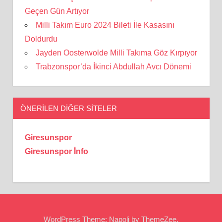
Geçen Gün Artıyor
Milli Takım Euro 2024 Bileti İle Kasasını
Doldurdu
Jayden Oosterwolde Milli Takıma Göz Kırpıyor
Trabzonspor’da İkinci Abdullah Avcı Dönemi
ÖNERILEN DIĞER SITELER
Giresunspor
Giresunspor İnfo
WordPress Theme: Napoli by ThemeZee.