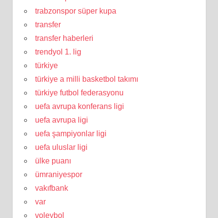
trabzonspor süper kupa
transfer
transfer haberleri
trendyol 1. lig
türkiye
türkiye a milli basketbol takımı
türkiye futbol federasyonu
uefa avrupa konferans ligi
uefa avrupa ligi
uefa şampiyonlar ligi
uefa uluslar ligi
ülke puanı
ümraniyespor
vakıfbank
var
voleybol