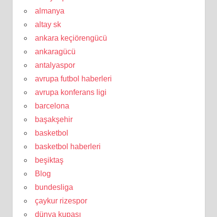
almanya
altay sk
ankara keçiörengücü
ankaragücü
antalyaspor
avrupa futbol haberleri
avrupa konferans ligi
barcelona
başakşehir
basketbol
basketbol haberleri
beşiktaş
Blog
bundesliga
çaykur rizespor
dünya kupası