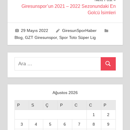
Giresunspor’un 2021 – 2022 Sezonundaki En
Golcü İsimleri
29 Mayıs 2022
GiresunSporHaber
Blog
,
GZT Giresunspor
,
Spor Toto Süper Lig
Search
Ara
for:
Ağustos 2026
P
S
Ç
P
C
C
P
1
2
3
4
5
6
7
8
9