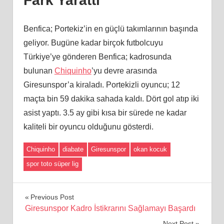
Fark Yarattı
Benfica; Portekiz’in en güçlü takımlarının başında
geliyor. Bugüne kadar birçok futbolcuyu
Türkiye’ye gönderen Benfica; kadrosunda
bulunan
Chiquinho
’yu devre arasında
Giresunspor’a kiraladı. Portekizli oyuncu; 12
maçta bin 59 dakika sahada kaldı. Dört gol atıp iki
asist yaptı. 3.5 ay gibi kısa bir sürede ne kadar
kaliteli bir oyuncu olduğunu gösterdi.
Chiquinho
diabate
Giresunspor
okan kocuk
spor toto süper lig
Yazı
Previous Post
Giresunspor Kadro İstikrarını Sağlamayı Başardı
gezinmesi
Next Post