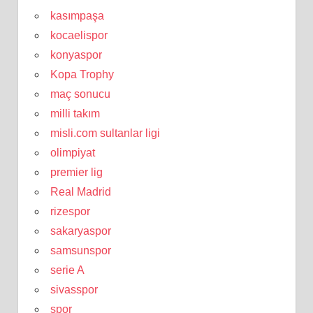
kasımpaşa
kocaelispor
konyaspor
Kopa Trophy
maç sonucu
milli takım
misli.com sultanlar ligi
olimpiyat
premier lig
Real Madrid
rizespor
sakaryaspor
samsunspor
serie A
sivasspor
spor