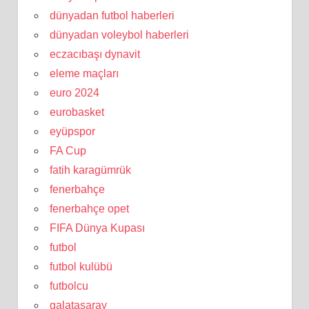
dünyadan futbol haberleri
dünyadan voleybol haberleri
eczacıbaşı dynavit
eleme maçları
euro 2024
eurobasket
eyüpspor
FA Cup
fatih karagümrük
fenerbahçe
fenerbahçe opet
FIFA Dünya Kupası
futbol
futbol kulübü
futbolcu
galatasaray