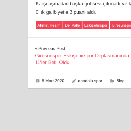
Karşılaşmadan başka gol sesi çıkmadı ve
0’lık galibiyetle 3 puanı aldı.
Ahmet Kesim
Del Valle
Eskişehirspor
Giresunspo
Yazı
Previous Post
Giresunspor Eskişehirspor Deplasmanında: 
gezinmesi
11’ler Belli Oldu
8 Mart 2020
anadolu spor
Blog