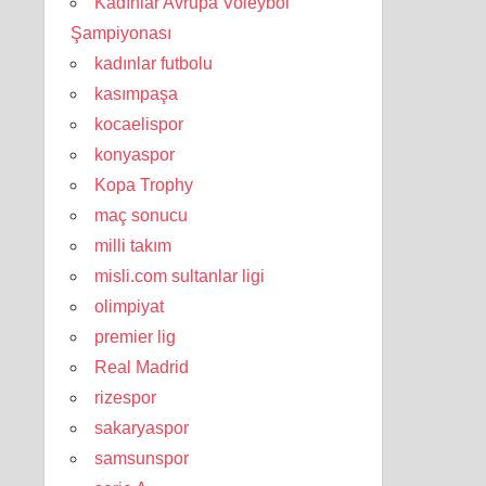
Kadınlar Avrupa Voleybol
Şampiyonası
kadınlar futbolu
kasımpaşa
kocaelispor
konyaspor
Kopa Trophy
maç sonucu
milli takım
misli.com sultanlar ligi
olimpiyat
premier lig
Real Madrid
rizespor
sakaryaspor
samsunspor