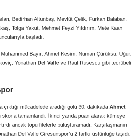
lan, Bedirhan Altunbaş, Mevlüt Çelik, Furkan Balaban,
kaş, Tolga Yakut, Mehmet Feyzi Yıldırım, Mete Kaan
ncularıyla başladı.
, Muhammed Bayır, Ahmet Kesim, Numan Çürüksu, Uğur,
nkoviç, Yonathan
Del Valle
ve Raul Rusescu gibi tecrübeli
spor
la çıktığı mücadelede aradığı golü 30. dakikada
Ahmet
bu skorla tamamlandı. İkinci yarıda puan alarak kümeye
tırdı ancak topu filelerle buluşturamadı. Karşılaşmanın
nathan Del Valle Giresunspor’u 2 farlkı üstünlüğe taşıdı.