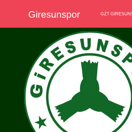
İçeriğe
Giresunspor
geç
GZT GIRESU
Giresunspor