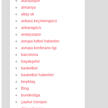
alanyaspor
almanya
altay sk
ankara keçiörengücü
ankaragücü
antalyaspor
avrupa futbol haberleri
avrupa konferans ligi
barcelona
başakşehir
basketbol
basketbol haberleri
beşiktaş
Blog
bundesliga
çaykur rizespor