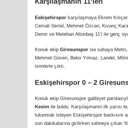
Karşılaşmanın 11’leri
Eskişehirspor
karşılaşmaya Ekrem Kılıçars
Cemali Sertel, Mehmet Özcan, Kıvanç Kara
Demir ve Metehan Altunbaş 11’i ile genç oyu
Konuk ekip
Giresunspor
ise sahaya Metin
Mehmet Güven, Bekir Yılmaz, Landel, Mili
isimlerle çıktı.
Eskişehirspor 0 – 2 Giresun
Konuk ekip Giresunspor galibiyet parolasıy
Kesim
ile buldu. Karşılaşmanın ilk yarısı 
tutunmak isteyen Eskişehirspor baskısını ar
son dakikalarına girilirken sahneye çıkan Yo