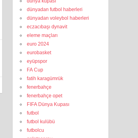
dünya kupası
dünyadan futbol haberleri
dünyadan voleybol haberleri
eczacıbaşı dynavit
eleme maçları
euro 2024
eurobasket
eyüpspor
FA Cup
fatih karagümrük
fenerbahçe
fenerbahçe opet
FIFA Dünya Kupası
futbol
futbol kulübü
futbolcu