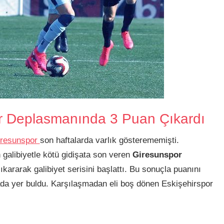
or Deplasmanında 3 Puan Çıkardı
iresunspor
son haftalarda varlık gösterememişti.
galibiyetle kötü gidişata son veren
Giresunspor
kararak galibiyet serisini başlattı. Bu sonuçla puanını
ada yer buldu. Karşılaşmadan eli boş dönen Eskişehirspor