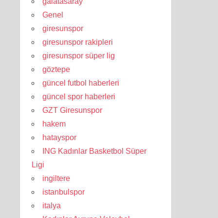
galatasaray
Genel
giresunspor
giresunspor rakipleri
giresunspor süper lig
göztepe
güncel futbol haberleri
güncel spor haberleri
GZT Giresunspor
hakem
hatayspor
ING Kadınlar Basketbol Süper
Ligi
ingiltere
istanbulspor
italya