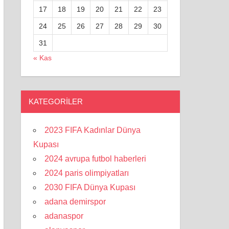
17
18
19
20
21
22
23
24
25
26
27
28
29
30
31
« Kas
KATEGORILER
2023 FIFA Kadınlar Dünya
Kupası
2024 avrupa futbol haberleri
2024 paris olimpiyatları
2030 FIFA Dünya Kupası
adana demirspor
adanaspor