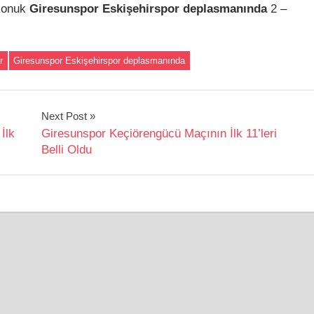
 konuk
Giresunspor Eskişehirspor deplasmanında
2 –
r
Giresunspor Eskişehirspor deplasmanında
Next Post
İlk
Giresunspor Keçiörengücü Maçının İlk 11’leri
Belli Oldu