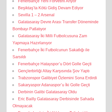
Fenerbahçe Yeni Forvetini Arıyor
Beşiktaş’ta Kötü Gidiş Devam Ediyor
Sevilla 1 – 2 Arsenal
Galatasaray Devre Arası Transfer Döneminde
Bombayı Patlatıyor
Galatasaray İki Milli Futbolcusuna Zam
Yapmaya Hazırlanıyor
Fenerbahçe İki Futbolcunun Sakatlığı ile
Sarsıldı
Fenerbahçe Hatayspor’u Dört Golle Geçti
Gençlerbirliği Altay Karşısında Şov Yaptı
Trabzonspor Galibiyet Özlemini Sona Erdirdi
Sakaryaspor Adanaspor’u İki Golle Geçti
Derbinin Galibi Galatasaray Oldu
Eric Bailly Galatasaray Derbisinde Sahada
Olmayacak