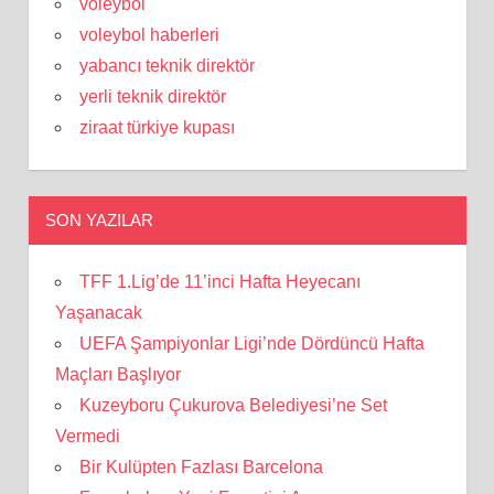
voleybol
voleybol haberleri
yabancı teknik direktör
yerli teknik direktör
ziraat türkiye kupası
SON YAZILAR
TFF 1.Lig’de 11’inci Hafta Heyecanı
Yaşanacak
UEFA Şampiyonlar Ligi’nde Dördüncü Hafta
Maçları Başlıyor
Kuzeyboru Çukurova Belediyesi’ne Set
Vermedi
Bir Kulüpten Fazlası Barcelona