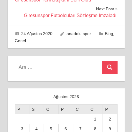
gezinmesi
Next Post
Giresunspor Futbolcuları Sözleşme İmzaladı!
24 Ağustos 2020
anadolu spor
Blog
,
Genel
Search
Ara
for:
Ağustos 2026
P
S
Ç
P
C
C
P
1
2
3
4
5
6
7
8
9