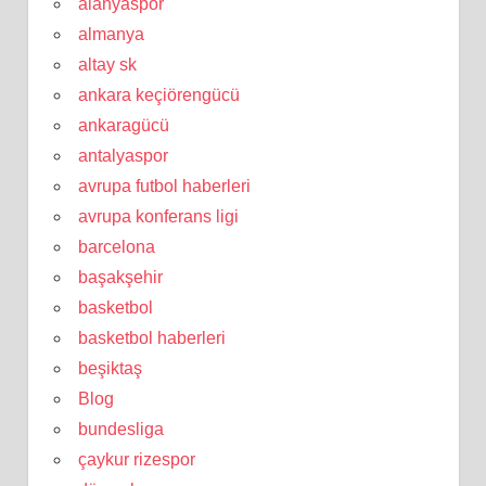
alanyaspor
almanya
altay sk
ankara keçiörengücü
ankaragücü
antalyaspor
avrupa futbol haberleri
avrupa konferans ligi
barcelona
başakşehir
basketbol
basketbol haberleri
beşiktaş
Blog
bundesliga
çaykur rizespor