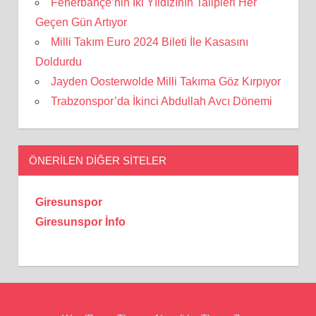
Fenerbahçe’nin İki Yıldızının Talipleri Her
Geçen Gün Artıyor
Milli Takım Euro 2024 Bileti İle Kasasını
Doldurdu
Jayden Oosterwolde Milli Takıma Göz Kırpıyor
Trabzonspor’da İkinci Abdullah Avcı Dönemi
ÖNERILEN DIĞER SITELER
Giresunspor
Giresunspor İnfo