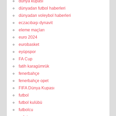
dünya kupası
dünyadan futbol haberleri
dünyadan voleybol haberleri
eczacıbaşı dynavit
eleme maçları
euro 2024
eurobasket
eyüpspor
FA Cup
fatih karagümrük
fenerbahçe
fenerbahçe opet
FIFA Dünya Kupası
futbol
futbol kulübü
futbolcu