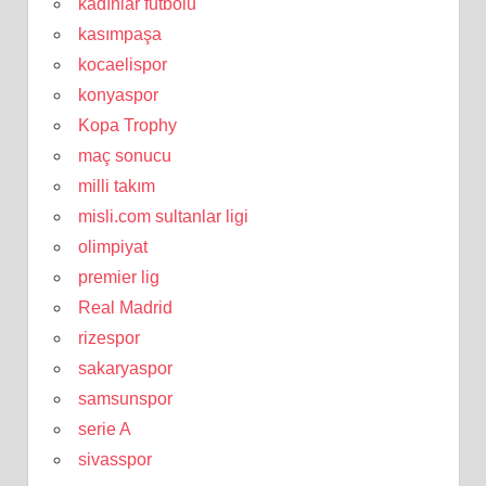
kadınlar futbolu
kasımpaşa
kocaelispor
konyaspor
Kopa Trophy
maç sonucu
milli takım
misli.com sultanlar ligi
olimpiyat
premier lig
Real Madrid
rizespor
sakaryaspor
samsunspor
serie A
sivasspor