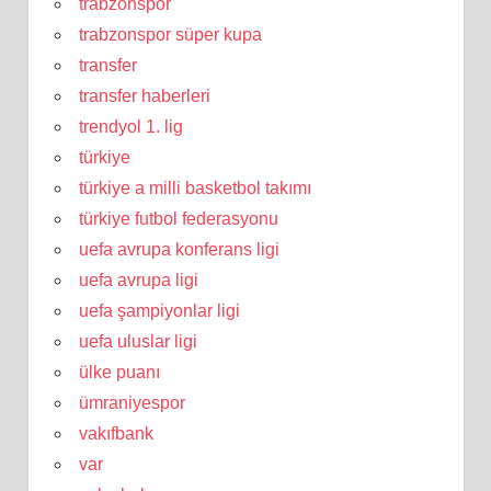
trabzonspor
trabzonspor süper kupa
transfer
transfer haberleri
trendyol 1. lig
türkiye
türkiye a milli basketbol takımı
türkiye futbol federasyonu
uefa avrupa konferans ligi
uefa avrupa ligi
uefa şampiyonlar ligi
uefa uluslar ligi
ülke puanı
ümraniyespor
vakıfbank
var