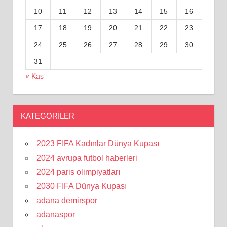
10
11
12
13
14
15
16
17
18
19
20
21
22
23
24
25
26
27
28
29
30
31
« Kas
KATEGORILER
2023 FIFA Kadınlar Dünya Kupası
2024 avrupa futbol haberleri
2024 paris olimpiyatları
2030 FIFA Dünya Kupası
adana demirspor
adanaspor