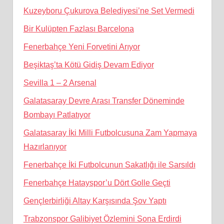
Kuzeyboru Çukurova Belediyesi’ne Set Vermedi
Bir Kulüpten Fazlası Barcelona
Fenerbahçe Yeni Forvetini Arıyor
Beşiktaş’ta Kötü Gidiş Devam Ediyor
Sevilla 1 – 2 Arsenal
Galatasaray Devre Arası Transfer Döneminde
Bombayı Patlatıyor
Galatasaray İki Milli Futbolcusuna Zam Yapmaya
Hazırlanıyor
Fenerbahçe İki Futbolcunun Sakatlığı ile Sarsıldı
Fenerbahçe Hatayspor’u Dört Golle Geçti
Gençlerbirliği Altay Karşısında Şov Yaptı
Trabzonspor Galibiyet Özlemini Sona Erdirdi