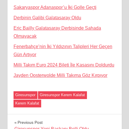
Sakaryaspor Adanaspor’u İki Golle Geçti
Derbinin Galibi Galatasaray Oldu
Eric Bailly Galatasaray Derbisinde Sahada
Olmayacak
Fenerbahçe’nin İki Yıldızının Talipleri Her Geçen
Gün Artıyor
Milli Takım Euro 2024 Bileti İle Kasasını Doldurdu
Jayden Oosterwolde Milli Takıma Göz Kırpıyor
Giresunspor
Giresunspor Kerem Kalafat
Kerem Kalafat
Yazı
Previous Post
Giresunspor Yeni Başkanı Belli Oldu