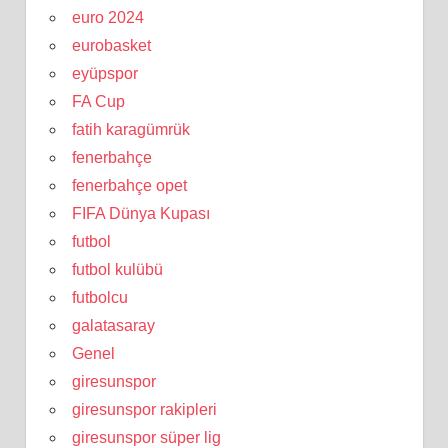
euro 2024
eurobasket
eyüpspor
FA Cup
fatih karagümrük
fenerbahçe
fenerbahçe opet
FIFA Dünya Kupası
futbol
futbol kulübü
futbolcu
galatasaray
Genel
giresunspor
giresunspor rakipleri
giresunspor süper lig