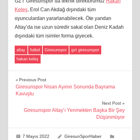
GZT Giresunspor’da teknik direktörümüz
Hakan
Keleş
, Erol Can Akdağ dışındaki tüm
oyunculardan yararlanabilecek. Öte yandan
Altay’da ise uzun süredir sakat olan Deniz Kadah
dışındaki tüm isimler forma giyecek.
altay
futbol
Giresunspor
gzt giresunspor
hakan keleş
Yazı
Previous Post
Giresunspor Nisan Ayının Sonunda Bayrama
gezinmesi
Kavuştu
Next Post
Giresunspor Altay’ı Yenmekten Başka Bir Şey
Düşünmüyor
7 Mayıs 2022
GiresunSporHaber