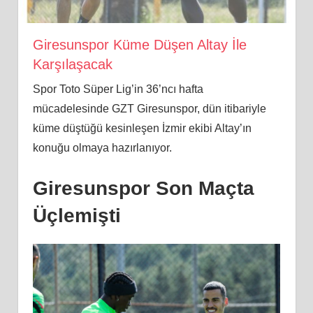
Giresunspor Küme Düşen Altay İle
Karşılaşacak
Spor Toto Süper Lig’in 36’ncı hafta
mücadelesinde GZT Giresunspor, dün itibariyle
küme düştüğü kesinleşen İzmir ekibi Altay’ın
konuğu olmaya hazırlanıyor.
Giresunspor Son Maçta
Üçlemişti