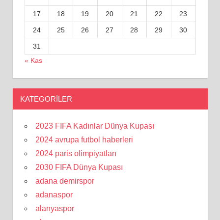
17
18
19
20
21
22
23
24
25
26
27
28
29
30
31
« Kas
KATEGORILER
2023 FIFA Kadınlar Dünya Kupası
2024 avrupa futbol haberleri
2024 paris olimpiyatları
2030 FIFA Dünya Kupası
adana demirspor
adanaspor
alanyaspor