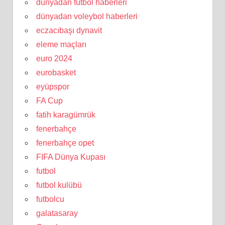
dünyadan futbol haberleri
dünyadan voleybol haberleri
eczacıbaşı dynavit
eleme maçları
euro 2024
eurobasket
eyüpspor
FA Cup
fatih karagümrük
fenerbahçe
fenerbahçe opet
FIFA Dünya Kupası
futbol
futbol kulübü
futbolcu
galatasaray