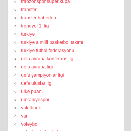
trabzonspor süper kupa
transfer
transfer haberleri
trendyol 1. lig
türkiye
türkiye a milli basketbol takımı
türkiye futbol federasyonu
uefa avrupa konferans ligi
uefa avrupa ligi
uefa şampiyonlar ligi
uefa uluslar ligi
ülke puanı
ümraniyespor
vakıfbank
var
voleybol