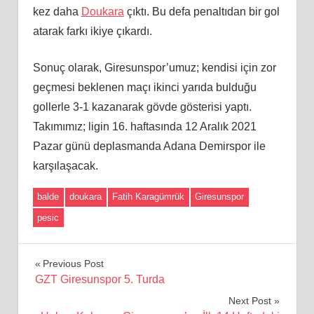
kez daha
Doukara
çıktı. Bu defa penaltıdan bir gol
atarak farkı ikiye çıkardı.
Sonuç olarak, Giresunspor’umuz; kendisi için zor
geçmesi beklenen maçı ikinci yarıda bulduğu
gollerle 3-1 kazanarak gövde gösterisi yaptı.
Takımımız; ligin 16. haftasında 12 Aralık 2021
Pazar günü deplasmanda Adana Demirspor ile
karşılaşacak.
balde
doukara
Fatih Karagümrük
Giresunspor
pesic
Yazı
Previous Post
GZT Giresunspor 5. Turda
gezinmesi
Next Post