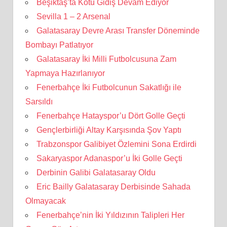
Beşiktaş’ta Kötü Gidiş Devam Ediyor
Sevilla 1 – 2 Arsenal
Galatasaray Devre Arası Transfer Döneminde
Bombayı Patlatıyor
Galatasaray İki Milli Futbolcusuna Zam
Yapmaya Hazırlanıyor
Fenerbahçe İki Futbolcunun Sakatlığı ile
Sarsıldı
Fenerbahçe Hatayspor’u Dört Golle Geçti
Gençlerbirliği Altay Karşısında Şov Yaptı
Trabzonspor Galibiyet Özlemini Sona Erdirdi
Sakaryaspor Adanaspor’u İki Golle Geçti
Derbinin Galibi Galatasaray Oldu
Eric Bailly Galatasaray Derbisinde Sahada
Olmayacak
Fenerbahçe’nin İki Yıldızının Talipleri Her