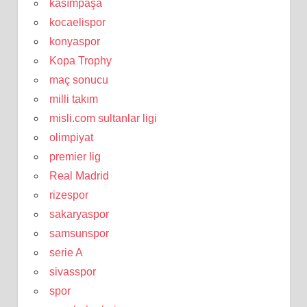
kasımpaşa
kocaelispor
konyaspor
Kopa Trophy
maç sonucu
milli takım
misli.com sultanlar ligi
olimpiyat
premier lig
Real Madrid
rizespor
sakaryaspor
samsunspor
serie A
sivasspor
spor