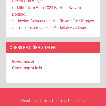
Geçen Gün Artıyor
Milli Takım Euro 2024 Bileti İle Kasasını
Doldurdu
Jayden Oosterwolde Milli Takıma Göz Kırpıyor
Trabzonspor’da İkinci Abdullah Avcı Dönemi
ÖNERILEN DIĞER SITELER
Giresunspor
Giresunspor İnfo
WordPress Theme: Napoli by ThemeZee.