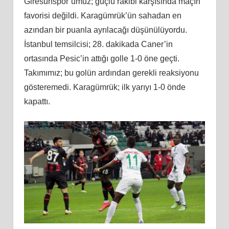
Giresunspor’umuz; güçlü rakibi karşısında maçın
favorisi değildi. Karagümrük’ün sahadan en
azından bir puanla ayrılacağı düşünülüyordu.
İstanbul temsilcisi; 28. dakikada Caner’in
ortasında Pesic’in attığı golle 1-0 öne geçti.
Takımımız; bu golün ardından gerekli reaksiyonu
gösteremedi. Karagümrük; ilk yarıyı 1-0 önde
kapattı.