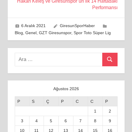
Hakan Keleş ve Giresunspor’un İlk 14 Haftadaki
Performansı
6 Aralık 2021
GiresunSporHaber
Blog
,
Genel
,
GZT Giresunspor
,
Spor Toto Süper Lig
Search
Ara
for:
Ağustos 2026
P
S
Ç
P
C
C
P
1
2
3
4
5
6
7
8
9
10
11
12
13
14
15
16