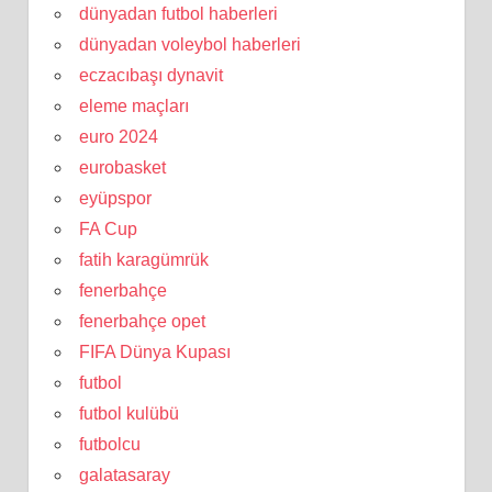
dünyadan futbol haberleri
dünyadan voleybol haberleri
eczacıbaşı dynavit
eleme maçları
euro 2024
eurobasket
eyüpspor
FA Cup
fatih karagümrük
fenerbahçe
fenerbahçe opet
FIFA Dünya Kupası
futbol
futbol kulübü
futbolcu
galatasaray