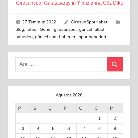
Giresunspor Galatasaray’ın Yıldızlarına Göz Dikti
27 Temmuz 2022
GiresunSporHaber
Blog
,
futbol
,
Genel
,
giresunspor
,
güncel futbol
haberleri
,
güncel spor haberleri
,
spor haberleri
Search
Ara
for:
Ağustos 2026
P
S
Ç
P
C
C
P
1
2
3
4
5
6
7
8
9