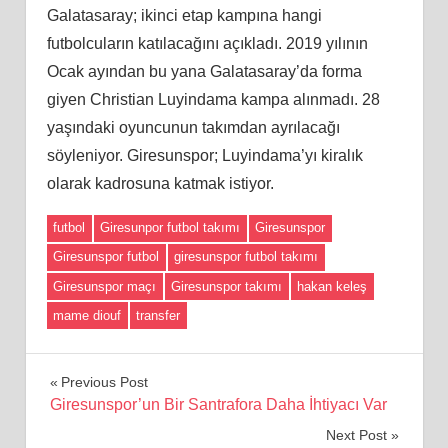
Galatasaray; ikinci etap kampına hangi
futbolcuların katılacağını açıkladı. 2019 yılının
Ocak ayından bu yana Galatasaray’da forma
giyen Christian Luyindama kampa alınmadı. 28
yaşındaki oyuncunun takımdan ayrılacağı
söyleniyor. Giresunspor; Luyindama’yı kiralık
olarak kadrosuna katmak istiyor.
futbol
Giresunpor futbol takımı
Giresunspor
Giresunspor futbol
giresunspor futbol takımı
Giresunspor maçı
Giresunspor takımı
hakan keleş
mame diouf
transfer
Yazı
Previous Post
Giresunspor’un Bir Santrafora Daha İhtiyacı Var
gezinmesi
Next Post