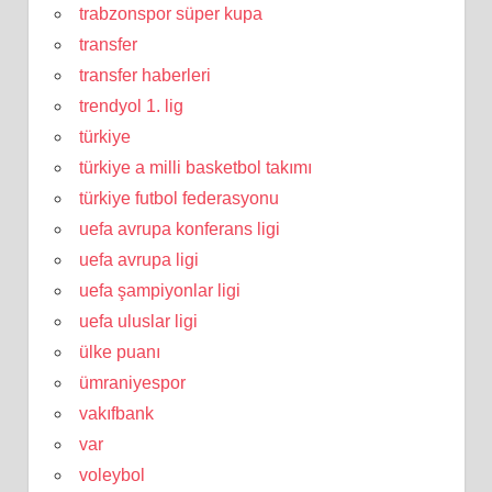
trabzonspor süper kupa
transfer
transfer haberleri
trendyol 1. lig
türkiye
türkiye a milli basketbol takımı
türkiye futbol federasyonu
uefa avrupa konferans ligi
uefa avrupa ligi
uefa şampiyonlar ligi
uefa uluslar ligi
ülke puanı
ümraniyespor
vakıfbank
var
voleybol