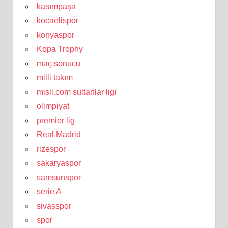
kasımpaşa
kocaelispor
konyaspor
Kopa Trophy
maç sonucu
milli takım
misli.com sultanlar ligi
olimpiyat
premier lig
Real Madrid
rizespor
sakaryaspor
samsunspor
serie A
sivasspor
spor