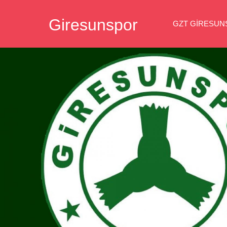
İçeriğe
Giresunspor
geç
GZT GIRESU
Giresunspor