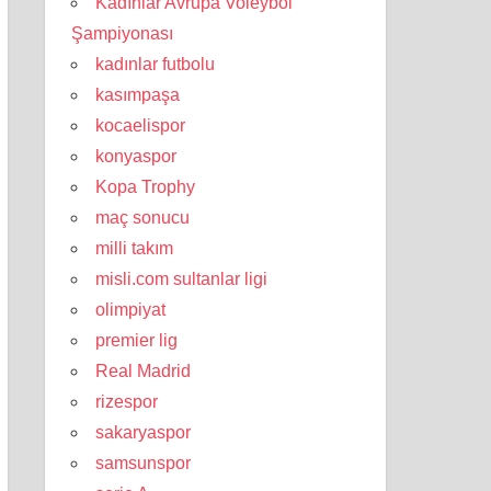
Kadınlar Avrupa Voleybol
Şampiyonası
kadınlar futbolu
kasımpaşa
kocaelispor
konyaspor
Kopa Trophy
maç sonucu
milli takım
misli.com sultanlar ligi
olimpiyat
premier lig
Real Madrid
rizespor
sakaryaspor
samsunspor