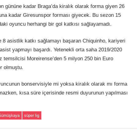
on gününe kadar Braga’da kiralık olarak forma giyen 26
una kadar Giresunspor forması giyecek. Bu sezon 15
ki oyuncu herhangi bir gol katkısı sağlayamadı.
e 8 asistlik katkı sağlamayı başaran Chiquinho, kariyeri
 asist yapmayı başardı. Yetenekli orta saha 2019/2020
 temsilcisi Moreirense’den 5 milyon 250 bin Euro
r olmuştu.
ncunun bonservisiyle mi yoksa kiralık olarak mı forma
lmazken, kısa süre içerisinde resmi duyurunun yapılması
Gümüşkaya
süper lig