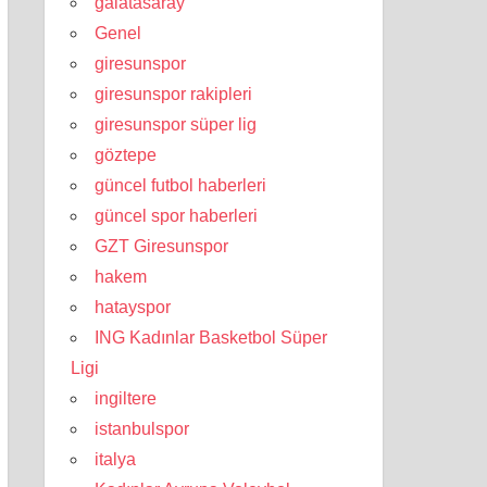
galatasaray
Genel
giresunspor
giresunspor rakipleri
giresunspor süper lig
göztepe
güncel futbol haberleri
güncel spor haberleri
GZT Giresunspor
hakem
hatayspor
ING Kadınlar Basketbol Süper
Ligi
ingiltere
istanbulspor
italya