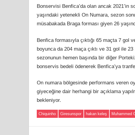
Bonservisi Benfica’da olan ancak 2021’in s
yaşındaki yetenekli On Numara, sezon son
müsabakada Braga forması giyen 26 yaşında
Benfica formasıyla çıktığı 65 maçta 7 gol v
boyunca da 204 maça çıktı ve 31 gol ile 23
sezonunun hemen başında bir diğer Portekiz
bonservis bedeli ödenerek Benfica’ya tranfe
On numara bölgesinde performans veren oyu
giyeceğine dair herhangi bir açıklama yapı
bekleniyor.
Chiquinho
Giresunspor
hakan keleş
Muhammed 