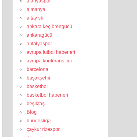
alanyaspor
almanya
altay sk
ankara keçiörengücü
ankaragücü
antalyaspor
avrupa futbol haberleri
avrupa konferans ligi
barcelona
başakşehir
basketbol
basketbol haberleri
beşiktaş
Blog
bundesliga
çaykur rizespor