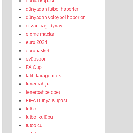
dünya kupası
dünyadan futbol haberleri
dünyadan voleybol haberleri
eczacıbaşı dynavit
eleme maçları
euro 2024
eurobasket
eyüpspor
FA Cup
fatih karagümrük
fenerbahçe
fenerbahçe opet
FIFA Dünya Kupası
futbol
futbol kulübü
futbolcu