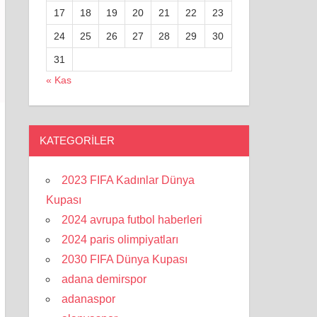
17
18
19
20
21
22
23
24
25
26
27
28
29
30
31
« Kas
KATEGORILER
2023 FIFA Kadınlar Dünya
Kupası
2024 avrupa futbol haberleri
2024 paris olimpiyatları
2030 FIFA Dünya Kupası
adana demirspor
adanaspor