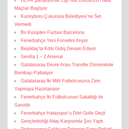
UEFA Şampiyonlar Ligi’nde Dördüncü Hafta
Maçları Başlıyor
Kuzeyboru Çukurova Belediyesi’ne Set
Vermedi
Bir Kulüpten Fazlası Barcelona
Fenerbahçe Yeni Forvetini Arıyor
Beşiktaş’ta Kötü Gidiş Devam Ediyor
Sevilla 1 – 2 Arsenal
Galatasaray Devre Arası Transfer Döneminde
Bombayı Patlatıyor
Galatasaray İki Milli Futbolcusuna Zam
Yapmaya Hazırlanıyor
Fenerbahçe İki Futbolcunun Sakatlığı ile
Sarsıldı
Fenerbahçe Hatayspor’u Dört Golle Geçti
Gençlerbirliği Altay Karşısında Şov Yaptı