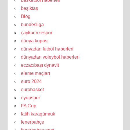
basketbol haberleri
beşiktaş
Blog
bundesliga
çaykur rizespor
dünya kupası
dünyadan futbol haberleri
dünyadan voleybol haberleri
eczacıbaşı dynavit
eleme maçları
euro 2024
eurobasket
eyüpspor
FA Cup
fatih karagümrük
fenerbahçe