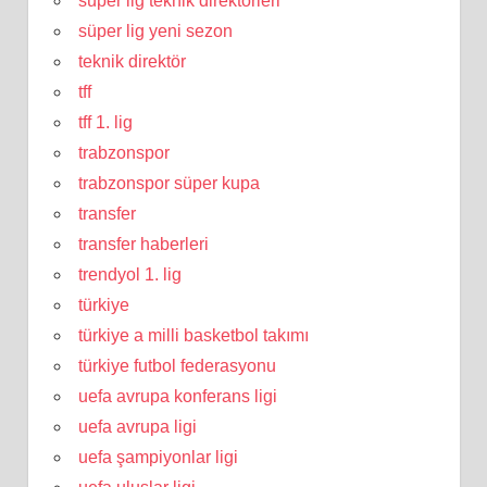
süper lig teknik direktörleri
süper lig yeni sezon
teknik direktör
tff
tff 1. lig
trabzonspor
trabzonspor süper kupa
transfer
transfer haberleri
trendyol 1. lig
türkiye
türkiye a milli basketbol takımı
türkiye futbol federasyonu
uefa avrupa konferans ligi
uefa avrupa ligi
uefa şampiyonlar ligi