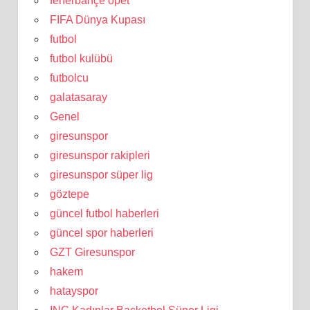
fenerbahçe opet
FIFA Dünya Kupası
futbol
futbol kulübü
futbolcu
galatasaray
Genel
giresunspor
giresunspor rakipleri
giresunspor süper lig
göztepe
güncel futbol haberleri
güncel spor haberleri
GZT Giresunspor
hakem
hatayspor