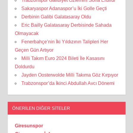
Trabzonspor Galibiyet Özlemini Sona Erdirdi
Sakaryaspor Adanaspor’u İki Golle Geçti
Derbinin Galibi Galatasaray Oldu
Eric Bailly Galatasaray Derbisinde Sahada
Olmayacak
Fenerbahçe’nin İki Yıldızının Talipleri Her
Geçen Gün Artıyor
Milli Takım Euro 2024 Bileti İle Kasasını
Doldurdu
Jayden Oosterwolde Milli Takıma Göz Kırpıyor
Trabzonspor’da İkinci Abdullah Avcı Dönemi
ÖNERILEN DIĞER SITELER
Giresunspor