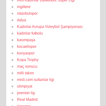
ING Kadınlar Basketbol Süper Ligi
ingiltere
istanbulspor
italya
Kadınlar Avrupa Voleybol Şampiyonası
kadınlar futbolu
kasımpaşa
kocaelispor
konyaspor
Kopa Trophy
maç sonucu
milli takım
misli.com sultanlar ligi
olimpiyat
premier lig
Real Madrid