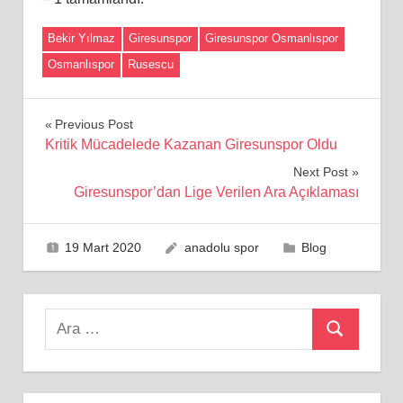
Bekir Yılmaz
Giresunspor
Giresunspor Osmanlıspor
Osmanlıspor
Rusescu
Yazı
Previous Post
Kritik Mücadelede Kazanan Giresunspor Oldu
gezinmesi
Next Post
Giresunspor’dan Lige Verilen Ara Açıklaması
19 Mart 2020
anadolu spor
Blog
Search
Ara
for: