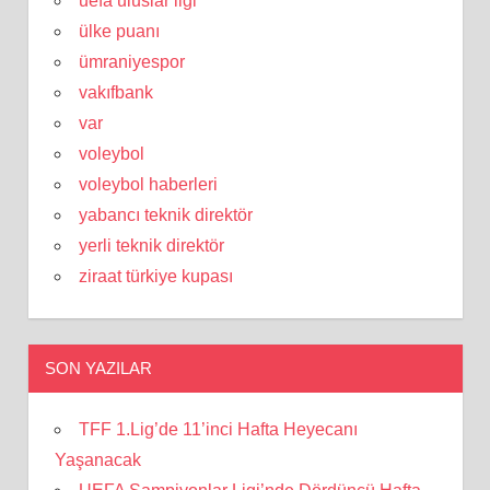
uefa uluslar ligi
ülke puanı
ümraniyespor
vakıfbank
var
voleybol
voleybol haberleri
yabancı teknik direktör
yerli teknik direktör
ziraat türkiye kupası
SON YAZILAR
TFF 1.Lig’de 11’inci Hafta Heyecanı
Yaşanacak