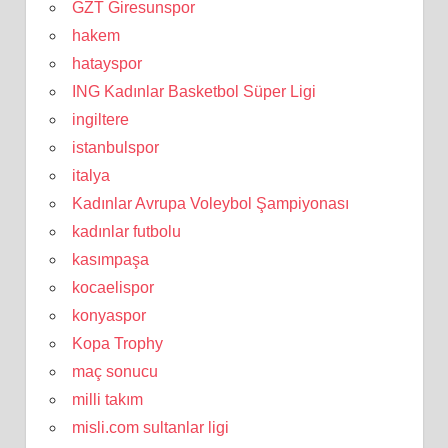
GZT Giresunspor
hakem
hatayspor
ING Kadınlar Basketbol Süper Ligi
ingiltere
istanbulspor
italya
Kadınlar Avrupa Voleybol Şampiyonası
kadınlar futbolu
kasımpaşa
kocaelispor
konyaspor
Kopa Trophy
maç sonucu
milli takım
misli.com sultanlar ligi