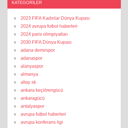
KATEGORILER
2023 FIFA Kadınlar Dünya Kupası
2024 avrupa futbol haberleri
2024 paris olimpiyatları
2030 FIFA Dünya Kupası
adana demirspor
adanaspor
alanyaspor
almanya
altay sk
ankara keçiörengücü
ankaragücü
antalyaspor
avrupa futbol haberleri
avrupa konferans ligi