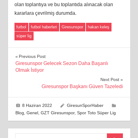
olan toplantıya ve bu toplantıda alınacak olan
kararlara çevrilmiş durumda.
futbol
futbol haberleri
Giresunspor
hakan keleş
süper lig
Yazı
Previous Post
Giresunspor Gelecek Sezon Daha Başarılı
gezinmesi
Olmak İstiyor
Next Post
Giresunspor Başkanı Güven Tazeledi
8 Haziran 2022
GiresunSporHaber
Blog
,
Genel
,
GZT Giresunspor
,
Spor Toto Süper Lig
Search