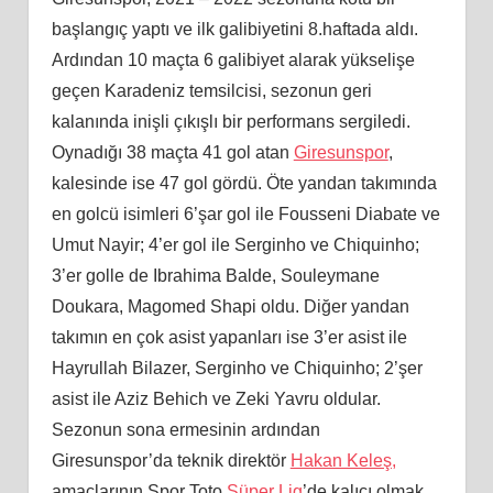
başlangıç yaptı ve ilk galibiyetini 8.haftada aldı.
Ardından 10 maçta 6 galibiyet alarak yükselişe
geçen Karadeniz temsilcisi, sezonun geri
kalanında inişli çıkışlı bir performans sergiledi.
Oynadığı 38 maçta 41 gol atan
Giresunspor
,
kalesinde ise 47 gol gördü. Öte yandan takımında
en golcü isimleri 6’şar gol ile Fousseni Diabate ve
Umut Nayir; 4’er gol ile Serginho ve Chiquinho;
3’er golle de Ibrahima Balde, Souleymane
Doukara, Magomed Shapi oldu. Diğer yandan
takımın en çok asist yapanları ise 3’er asist ile
Hayrullah Bilazer, Serginho ve Chiquinho; 2’şer
asist ile Aziz Behich ve Zeki Yavru oldular.
Sezonun sona ermesinin ardından
Giresunspor’da teknik direktör
Hakan Keleş,
amaçlarının Spor Toto
Süper Lig
’de kalıcı olmak