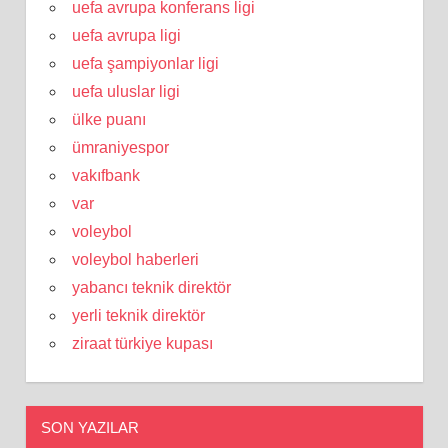
uefa avrupa konferans ligi
uefa avrupa ligi
uefa şampiyonlar ligi
uefa uluslar ligi
ülke puanı
ümraniyespor
vakıfbank
var
voleybol
voleybol haberleri
yabancı teknik direktör
yerli teknik direktör
ziraat türkiye kupası
SON YAZILAR