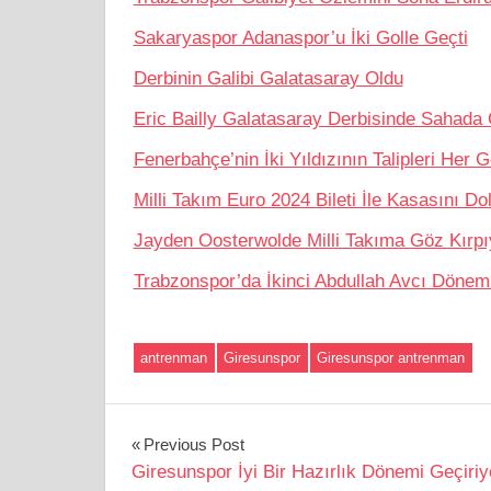
Sakaryaspor Adanaspor’u İki Golle Geçti
Derbinin Galibi Galatasaray Oldu
Eric Bailly Galatasaray Derbisinde Sahad
Fenerbahçe’nin İki Yıldızının Talipleri Her 
Milli Takım Euro 2024 Bileti İle Kasasını Do
Jayden Oosterwolde Milli Takıma Göz Kırpı
Trabzonspor’da İkinci Abdullah Avcı Dönem
antrenman
Giresunspor
Giresunspor antrenman
Yazı
Previous Post
Giresunspor İyi Bir Hazırlık Dönemi Geçiriy