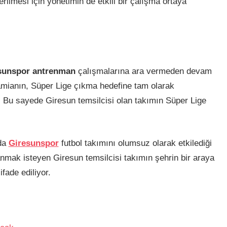
ilmesi için yönetimin de etkili bir çalışma ortaya
sunspor antrenman
çalışmalarına ara vermeden devam
camianın, Süper Lige çıkma hedefine tam olarak
r. Bu sayede Giresun temsilcisi olan takımın Süper Lige
mda
Giresunspor
futbol takımını olumsuz olarak etkilediği
nmak isteyen Giresun temsilcisi takımın şehrin bir araya
fade ediliyor.