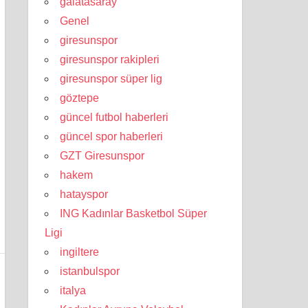
galatasaray
Genel
giresunspor
giresunspor rakipleri
giresunspor süper lig
göztepe
güncel futbol haberleri
güncel spor haberleri
GZT Giresunspor
hakem
hatayspor
ING Kadınlar Basketbol Süper
Ligi
ingiltere
istanbulspor
italya