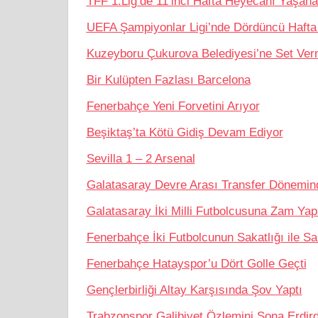
TFF 1.Lig’de 11’inci Hafta Heyecanı Yaşan
UEFA Şampiyonlar Ligi’nde Dördüncü Hafta 
Kuzeyboru Çukurova Belediyesi’ne Set Ver
Bir Kulüpten Fazlası Barcelona
Fenerbahçe Yeni Forvetini Arıyor
Beşiktaş’ta Kötü Gidiş Devam Ediyor
Sevilla 1 – 2 Arsenal
Galatasaray Devre Arası Transfer Dönemin
Galatasaray İki Milli Futbolcusuna Zam Ya
Fenerbahçe İki Futbolcunun Sakatlığı ile Sar
Fenerbahçe Hatayspor’u Dört Golle Geçti
Gençlerbirliği Altay Karşısında Şov Yaptı
Trabzonspor Galibiyet Özlemini Sona Erdird