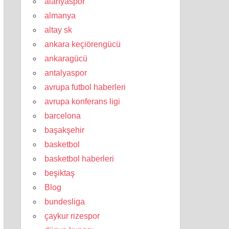
alanyaspor
almanya
altay sk
ankara keçiörengücü
ankaragücü
antalyaspor
avrupa futbol haberleri
avrupa konferans ligi
barcelona
başakşehir
basketbol
basketbol haberleri
beşiktaş
Blog
bundesliga
çaykur rizespor