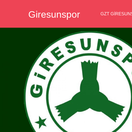
İçeriğe
Giresunspor
geç
GZT GIRESU
Giresunspor