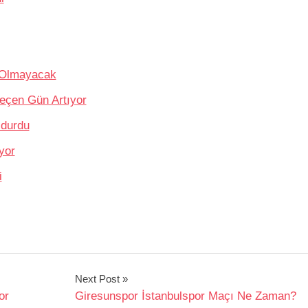
a Olmayacak
Geçen Gün Artıyor
ldurdu
yor
i
Next Post
or
Giresunspor İstanbulspor Maçı Ne Zaman?