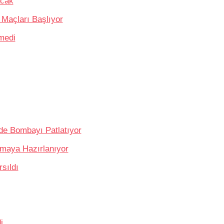
acak
Maçları Başlıyor
medi
de Bombayı Patlatıyor
pmaya Hazırlanıyor
sıldı
i