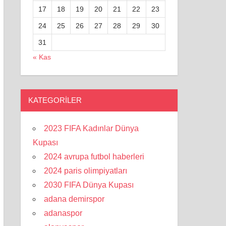
17
18
19
20
21
22
23
24
25
26
27
28
29
30
31
« Kas
KATEGORILER
2023 FIFA Kadınlar Dünya
Kupası
2024 avrupa futbol haberleri
2024 paris olimpiyatları
2030 FIFA Dünya Kupası
adana demirspor
adanaspor