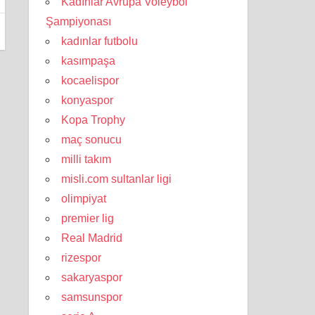
Kadınlar Avrupa Voleybol
Şampiyonası
kadınlar futbolu
kasımpaşa
kocaelispor
konyaspor
Kopa Trophy
maç sonucu
milli takım
misli.com sultanlar ligi
olimpiyat
premier lig
Real Madrid
rizespor
sakaryaspor
samsunspor