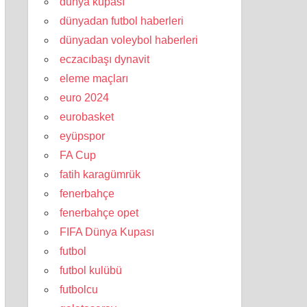
dünya kupası
dünyadan futbol haberleri
dünyadan voleybol haberleri
eczacıbaşı dynavit
eleme maçları
euro 2024
eurobasket
eyüpspor
FA Cup
fatih karagümrük
fenerbahçe
fenerbahçe opet
FIFA Dünya Kupası
futbol
futbol kulübü
futbolcu