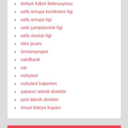
türkiye futbol federasyonu
uefa avrupa konferans ligi
uefa avrupa ligi
uefa şampiyonlar ligi
uefa uluslar ligi
ülke puanı
ümraniyespor
vakıfbank
var
voleybol
voleybol haberleri
yabancı teknik direktör
yerli teknik direktör
ziraat türkiye kupası