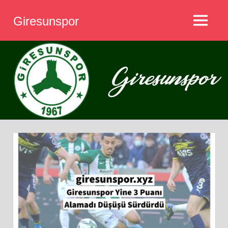
İçeriğe
Giresunspor
geç
MENÜ
Giresunspor