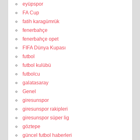
eyüpspor
FA Cup
fatih karagümrük
fenerbahçe
fenerbahçe opet
FIFA Dünya Kupası
futbol
futbol kulübü
futbolcu
galatasaray
Genel
giresunspor
giresunspor rakipleri
giresunspor süper lig
göztepe
güncel futbol haberleri