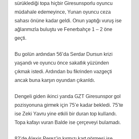
sürüklediği topa hiçbir Giresunsporlu oyuncu
müdahale edemeyince, Yunan oyuncu ceza
sahası önüne kadar geldi. Onun yaptığı vuruş ise
ağlarımızla buluştu ve Fenerbahçe 1 – 2 öne
geçti.
Bu golün ardından 56’da Serdar Dursun krizi
yaşandı ve oyuncu önce sakatlık yüzünden
çıkmak istedi. Ardından bu fikrinden vazgeçti
ancak buna karşın oyundan çıkarıldı.
Dengeli giden ikinci yarıda GZT Giresunspor gol
pozisyonuna girmek için 75’e kadar bekledi. 75’te
ise Zeki Yavru yine etkili bir duran top kullandı.
Topa kafayı vuran Balde ise çerçeveyi bulamadı.
82’de Alexis Perez’in kırmızı kart görmesi ise