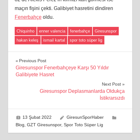
maçın fişini çekti. Galibiyet hasretini dindiren
Fenerbahçe
oldu.
Chiquinho
enner valencia
fenerbahçe
Giresunspor
hakan keleş
ismail kartal
spor toto süper lig
Yazı
Previous Post
Giresunspor Fenerbahçeye Karşı 50 Yıldır
gezinmesi
Galibiyete Hasret
Next Post
Giresunspor Deplasmanlarda Oldukça
İstikrarsızdı
13 Şubat 2022
GiresunSporHaber
Blog
,
GZT Giresunspor
,
Spor Toto Süper Lig