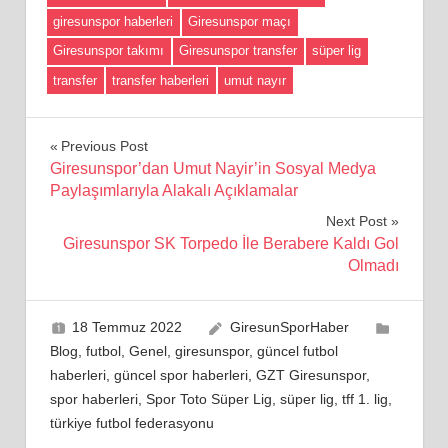
giresunspor haberleri
Giresunspor maçı
Giresunspor takımı
Giresunspor transfer
süper lig
transfer
transfer haberleri
umut nayır
Yazı
Previous Post
Giresunspor’dan Umut Nayir’in Sosyal Medya
gezinmesi
Paylaşımlarıyla Alakalı Açıklamalar
Next Post
Giresunspor SK Torpedo İle Berabere Kaldı Gol
Olmadı
18 Temmuz 2022
GiresunSporHaber
Blog
,
futbol
,
Genel
,
giresunspor
,
güncel futbol
haberleri
,
güncel spor haberleri
,
GZT Giresunspor
,
spor haberleri
,
Spor Toto Süper Lig
,
süper lig
,
tff 1. lig
,
türkiye futbol federasyonu