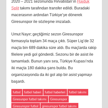
2020 – 2021 sezonunda Hırvatistan’ın
Hajduk
Split
takımı tarafından transfer edildi. Buradaki
macerasının ardından Türkiye’ye dönerek
Giresunspor ile sözleşme imzaladı.
Umut Nayır; geçtiğimiz sezon Giresunspor
formasıyla toplam 34 maça çıktı. Süper Lig’de 32
maçta bin 689 dakika süre aldı. Bu maçlarda rakip
filelere yedi gol gönderdi. Sezonu bir de asist ile
tamamladı. Bunun yanı sıra, Türkiye Kupası’nda
iki maçta 180 dakika şans buldu. Bu
organizasyonda da iki gol atıp bir asist yapmayı
başardı.
futbol
futbol haberi
futbol haberleri
futbol takımı
Giresunpor futbol takımı
Giresunspor
Giresunspor futbol
giresunspor futbol takımı