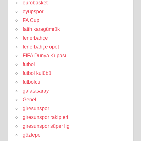
eurobasket
eyüpspor
FA Cup
fatih karagümrük
fenerbahçe
fenerbahçe opet
FIFA Dünya Kupası
futbol
futbol kulübü
futbolcu
galatasaray
Genel
giresunspor
giresunspor rakipleri
giresunspor süper lig
göztepe