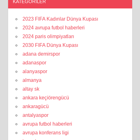
KATEGORILER
2023 FIFA Kadınlar Dünya Kupası
2024 avrupa futbol haberleri
2024 paris olimpiyatları
2030 FIFA Dünya Kupası
adana demirspor
adanaspor
alanyaspor
almanya
altay sk
ankara keçiörengücü
ankaragücü
antalyaspor
avrupa futbol haberleri
avrupa konferans ligi