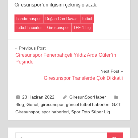
Giresunspor’un ilgisini çekmiş olacak.
bandırmaspor
Doğan Can Davas
futbol
futbol haberleri
Giresunspor
TFF 1.Lig
Yazı
Previous Post
Giresunspor Fenerbahçeli Yıldız Arda Güler’in
gezinmesi
Peşinde
Next Post
Giresunspor Transferde Çok Dikkatli
23 Haziran 2022
GiresunSporHaber
Blog
,
Genel
,
giresunspor
,
güncel futbol haberleri
,
GZT
Giresunspor
,
spor haberleri
,
Spor Toto Süper Lig
Search