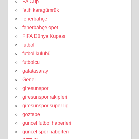
FA Cup
fatih karagümrük
fenerbahçe
fenerbahçe opet
FIFA Dünya Kupası
futbol
futbol kulübü
futbolcu
galatasaray
Genel
giresunspor
giresunspor rakipleri
giresunspor süper lig
göztepe
güncel futbol haberleri
güncel spor haberleri