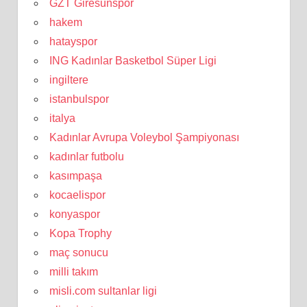
GZT Giresunspor
hakem
hatayspor
ING Kadınlar Basketbol Süper Ligi
ingiltere
istanbulspor
italya
Kadınlar Avrupa Voleybol Şampiyonası
kadınlar futbolu
kasımpaşa
kocaelispor
konyaspor
Kopa Trophy
maç sonucu
milli takım
misli.com sultanlar ligi