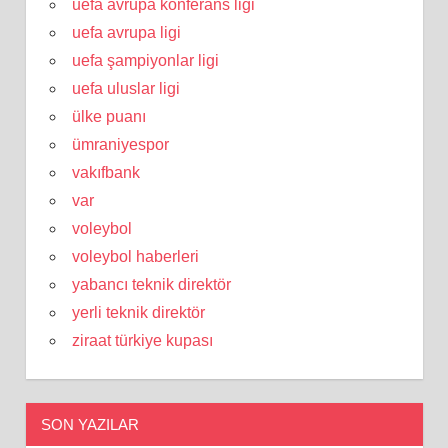
uefa avrupa konferans ligi
uefa avrupa ligi
uefa şampiyonlar ligi
uefa uluslar ligi
ülke puanı
ümraniyespor
vakıfbank
var
voleybol
voleybol haberleri
yabancı teknik direktör
yerli teknik direktör
ziraat türkiye kupası
SON YAZILAR