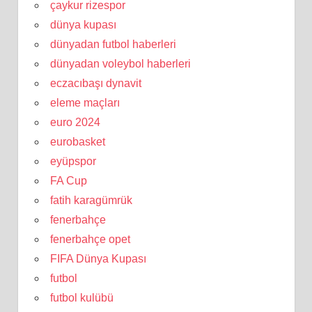
çaykur rizespor
dünya kupası
dünyadan futbol haberleri
dünyadan voleybol haberleri
eczacıbaşı dynavit
eleme maçları
euro 2024
eurobasket
eyüpspor
FA Cup
fatih karagümrük
fenerbahçe
fenerbahçe opet
FIFA Dünya Kupası
futbol
futbol kulübü