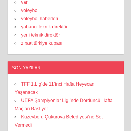
var
voleybol
voleybol haberleri
yabancı teknik direktör
yerli teknik direktör
ziraat türkiye kupası
SON YAZILAR
TFF 1.Lig’de 11’inci Hafta Heyecanı
Yaşanacak
UEFA Şampiyonlar Ligi’nde Dördüncü Hafta
Maçları Başlıyor
Kuzeyboru Çukurova Belediyesi’ne Set
Vermedi