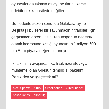
oyuncular da takımın as oyuncularını ikame
edebilecek kapasitede değiller.
Bu nedenle sezon sonunda Galatasaray ile
Beşiktaş’ı bu sefer bir savunmacının transferi için
çarpışırken görebiliriz. Giresunspor’un bedelsiz
olarak kadrosuna kattığı oyuncunun 1 milyon 500
bin Euro piyasa değeri bulunuyor.
İki takımın savaşından kârlı çıkması oldukça
muhtemel olan Giresun temsilcisi bakalım
Perez’den vazgeçecek mi?
alexis perez
futbol
futbol haberi
Giresunspor
hakan keleş
süper lig