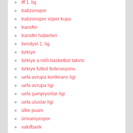
tff 1. lig
trabzonspor
trabzonspor süper kupa
transfer
transfer haberleri
trendyol 1. lig
türkiye
türkiye a milli basketbol takımı
türkiye futbol federasyonu
uefa avrupa konferans ligi
uefa avrupa ligi
uefa şampiyonlar ligi
uefa uluslar ligi
ülke puanı
ümraniyespor
vakıfbank