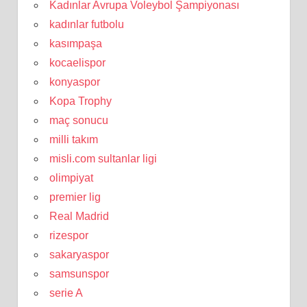
Kadınlar Avrupa Voleybol Şampiyonası
kadınlar futbolu
kasımpaşa
kocaelispor
konyaspor
Kopa Trophy
maç sonucu
milli takım
misli.com sultanlar ligi
olimpiyat
premier lig
Real Madrid
rizespor
sakaryaspor
samsunspor
serie A