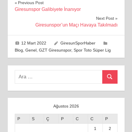
Yazı
Previous Post
Giresunspor Galibiyete İnanıyor
gezinmesi
Next Post
Giresunspor’un Maçı Havaya Takılmadı
12 Mart 2022
GiresunSporHaber
Blog
,
Genel
,
GZT Giresunspor
,
Spor Toto Süper Lig
Search
Ara
for:
Ağustos 2026
P
S
Ç
P
C
C
P
1
2