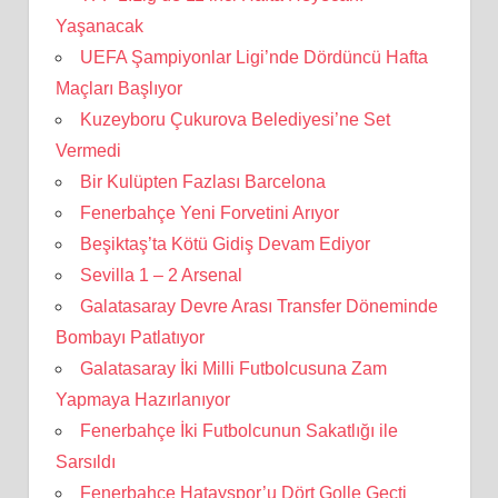
Yaşanacak
UEFA Şampiyonlar Ligi’nde Dördüncü Hafta
Maçları Başlıyor
Kuzeyboru Çukurova Belediyesi’ne Set
Vermedi
Bir Kulüpten Fazlası Barcelona
Fenerbahçe Yeni Forvetini Arıyor
Beşiktaş’ta Kötü Gidiş Devam Ediyor
Sevilla 1 – 2 Arsenal
Galatasaray Devre Arası Transfer Döneminde
Bombayı Patlatıyor
Galatasaray İki Milli Futbolcusuna Zam
Yapmaya Hazırlanıyor
Fenerbahçe İki Futbolcunun Sakatlığı ile
Sarsıldı
Fenerbahçe Hatayspor’u Dört Golle Geçti