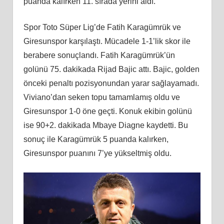
puanda kalırken 11. sırada yerini aldı.
Spor Toto Süper Lig’de Fatih Karagümrük ve
Giresunspor karşılaştı. Mücadele 1-1’lik skor ile
berabere sonuçlandı. Fatih Karagümrük’ün
golünü 75. dakikada Rijad Bajic attı. Bajic, golden
önceki penaltı pozisyonundan yarar sağlayamadı.
Viviano’dan seken topu tamamlamış oldu ve
Giresunspor 1-0 öne geçti. Konuk ekibin golünü
ise 90+2. dakikada Mbaye Diagne kaydetti. Bu
sonuç ile Karagümrük 5 puanda kalırken,
Giresunspor puanını 7’ye yükseltmiş oldu.