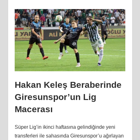
Hakan Keleş Beraberinde
Giresunspor’un Lig
Macerası
Süper Lig’in ikinci haftasına gelindiğinde yeni
transferleri ile sahasında Giresunspor’u ağırlayan