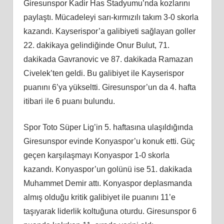
Giresunspor Kadir Has Stadyumu’nda kozlarını
paylaştı. Mücadeleyi sarı-kırmızılı takım 3-0 skorla
kazandı. Kayserispor’a galibiyeti sağlayan goller
22. dakikaya gelindiğinde Onur Bulut, 71.
dakikada Gavranovic ve 87. dakikada Ramazan
Civelek’ten geldi. Bu galibiyet ile Kayserispor
puanını 6’ya yükseltti. Giresunspor’un da 4. hafta
itibari ile 6 puanı bulundu.
Spor Toto Süper Lig’in 5. haftasına ulaşıldığında
Giresunspor evinde Konyaspor’u konuk etti. Güç
geçen karşılaşmayı Konyaspor 1-0 skorla
kazandı. Konyaspor’un golünü ise 51. dakikada
Muhammet Demir attı. Konyaspor deplasmanda
almış olduğu kritik galibiyet ile puanını 11’e
taşıyarak liderlik koltuğuna oturdu. Giresunspor 6