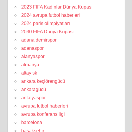
2023 FIFA Kadınlar Dünya Kupası
2024 avrupa futbol haberleri
2024 paris olimpiyatları
2030 FIFA Dünya Kupası
adana demirspor
adanaspor
alanyaspor
almanya
altay sk
ankara keçiörengücü
ankaragücü
antalyaspor
avrupa futbol haberleri
avrupa konferans ligi
barcelona
başakşehir