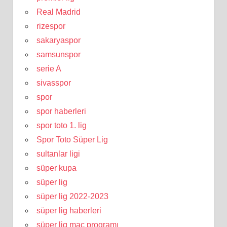
Real Madrid
rizespor
sakaryaspor
samsunspor
serie A
sivasspor
spor
spor haberleri
spor toto 1. lig
Spor Toto Süper Lig
sultanlar ligi
süper kupa
süper lig
süper lig 2022-2023
süper lig haberleri
süper lig maç programı