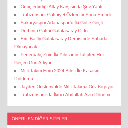
Gençlerbirliği Altay Karşısında Şov Yaptı
Trabzonspor Galibiyet Özlemini Sona Erdirdi
Sakaryaspor Adanaspor’u İki Golle Geçti
Derbinin Galibi Galatasaray Oldu
Eric Bailly Galatasaray Derbisinde Sahada
Olmayacak
Fenerbahçe’nin İki Yıldızının Talipleri Her
Geçen Gün Artıyor
Milli Takım Euro 2024 Bileti İle Kasasını
Doldurdu
Jayden Oosterwolde Milli Takıma Göz Kırpıyor
Trabzonspor’da İkinci Abdullah Avcı Dönemi
ÖNERILEN DIĞER SITELER