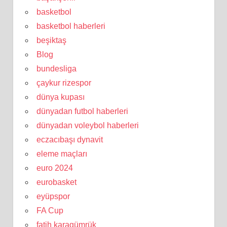
basketbol
basketbol haberleri
beşiktaş
Blog
bundesliga
çaykur rizespor
dünya kupası
dünyadan futbol haberleri
dünyadan voleybol haberleri
eczacıbaşı dynavit
eleme maçları
euro 2024
eurobasket
eyüpspor
FA Cup
fatih karagümrük