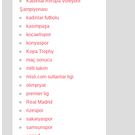
Kadınlar Avrupa Voleybol
Şampiyonası
kadınlar futbolu
kasımpaşa
kocaelispor
konyaspor
Kopa Trophy
maç sonucu
milli takım
misli.com sultanlar ligi
olimpiyat
premier lig
Real Madrid
rizespor
sakaryaspor
samsunspor