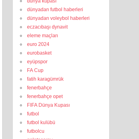
dünya kupası
dünyadan futbol haberleri
dünyadan voleybol haberleri
eczacıbaşı dynavit
eleme maçları
euro 2024
eurobasket
eyüpspor
FA Cup
fatih karagümrük
fenerbahçe
fenerbahçe opet
FIFA Dünya Kupası
futbol
futbol kulübü
futbolcu