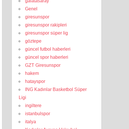
galatasaray
Genel
giresunspor
giresunspor rakipleri
giresunspor süper lig
göztepe
güncel futbol haberleri
güncel spor haberleri
GZT Giresunspor
hakem
hatayspor
ING Kadınlar Basketbol Süper
Ligi
ingiltere
istanbulspor
italya