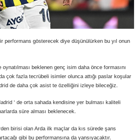
bir performans gösterecek diye düşünülürken bu yıl onun
e oynatılması beklenen genç isim daha önce formasını
a çok fazla tecrübeli isimler olunca attığı paslar koşular
id de daha çok asist te özelliğini izleye bileceğiz.
rid ‘ de orta sahada kendisine yer bulması kaliteli
narlarda süre alması beklenecek.
den birisi olan Arda ilk maçlar da kıs sürede şans
artacağı gibi bu performansına da yansıyacaktır.