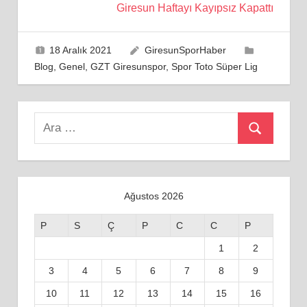
Giresun Haftayı Kayıpsız Kapattı
18 Aralık 2021
GiresunSporHaber
Blog
,
Genel
,
GZT Giresunspor
,
Spor Toto Süper Lig
Search
Ara
for:
Ağustos 2026
P
S
Ç
P
C
C
P
1
2
3
4
5
6
7
8
9
10
11
12
13
14
15
16