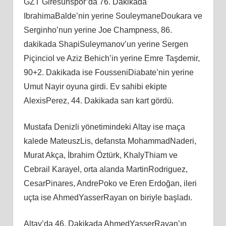
GZT Giresunspor’da 76. Dakikada
IbrahimaBalde’nin yerine SouleymaneDoukara ve
Serginho’nun yerine Joe Champness, 86.
dakikada ShapiSuleymanov’un yerine Sergen
Piçinciol ve Aziz Behich’in yerine Emre Taşdemir,
90+2. Dakikada ise FousseniDiabate’nin yerine
Umut Nayir oyuna girdi. Ev sahibi ekipte
AlexisPerez, 44. Dakikada sarı kart gördü.
Mustafa Denizli yönetimindeki Altay ise maça
kalede MateuszLis, defansta MohammadNaderi,
Murat Akça, İbrahim Öztürk, KhalyThiam ve
Cebrail Karayel, orta alanda MartinRodriguez,
CesarPinares, AndrePoko ve Eren Erdoğan, ileri
uçta ise AhmedYasserRayan on biriyle başladı.
Altay’da 46. Dakikada AhmedYasserRayan’ın