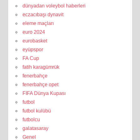
dünyadan voleybol haberleri
eczacıbaşı dynavit
eleme maçları
euro 2024
eurobasket
eyüpspor
FA Cup
fatih karagümrük
fenerbahçe
fenerbahçe opet
FIFA Dünya Kupası
futbol
futbol kulübü
futbolcu
galatasaray
Genel