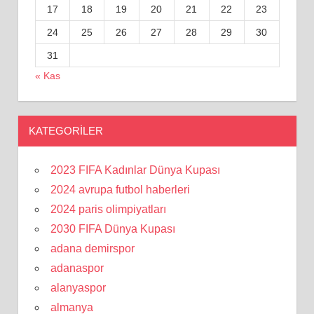
17
18
19
20
21
22
23
24
25
26
27
28
29
30
31
« Kas
KATEGORILER
2023 FIFA Kadınlar Dünya Kupası
2024 avrupa futbol haberleri
2024 paris olimpiyatları
2030 FIFA Dünya Kupası
adana demirspor
adanaspor
alanyaspor
almanya