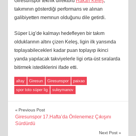
Giresunspor teknik direktörü
Hakan Keleş
,
takımının gösterdiği performans ve alınan
galibiyetten memnun olduğunu dile getirdi.
Süper Lig’de kalmayı hedefleyen bir takım
olduklarının altını çizen Keleş, ligin ilk yarısında
toplayabilecekleri kadar puan toplayıp ikinci
yarıda yapılacak takviyelerle ligi orta-üst sıralarda
bitirmek istediklerini ifade etti.
altay
Giresun
Giresunspor
paixao
spor toto süper lig
suleymanov
Yazı
Previous Post
Giresunspor 17.Hafta’da Önlenemez Çıkışını
gezinmesi
Sürdürdü
Next Post