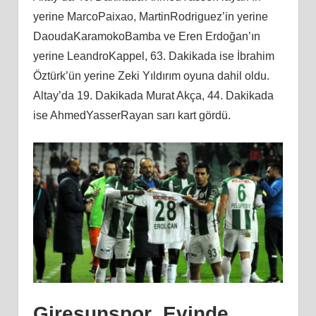
yerine MarcoPaixao, MartinRodriguez’in yerine
DaoudaKaramokoBamba ve Eren Erdoğan’ın
yerine LeandroKappel, 63. Dakikada ise İbrahim
Öztürk’ün yerine Zeki Yıldırım oyuna dahil oldu.
Altay’da 19. Dakikada Murat Akça, 44. Dakikada
ise AhmedYasserRayan sarı kart gördü.
Giresunspor Evinde