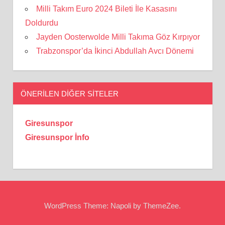
Milli Takım Euro 2024 Bileti İle Kasasını
Doldurdu
Jayden Oosterwolde Milli Takıma Göz Kırpıyor
Trabzonspor’da İkinci Abdullah Avcı Dönemi
ÖNERILEN DIĞER SITELER
Giresunspor
Giresunspor İnfo
WordPress Theme: Napoli by ThemeZee.