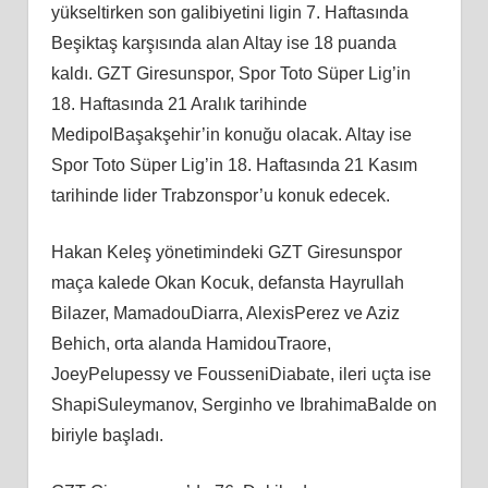
yükseltirken son galibiyetini ligin 7. Haftasında
Beşiktaş karşısında alan Altay ise 18 puanda
kaldı. GZT Giresunspor, Spor Toto Süper Lig’in
18. Haftasında 21 Aralık tarihinde
MedipolBaşakşehir’in konuğu olacak. Altay ise
Spor Toto Süper Lig’in 18. Haftasında 21 Kasım
tarihinde lider Trabzonspor’u konuk edecek.
Hakan Keleş yönetimindeki GZT Giresunspor
maça kalede Okan Kocuk, defansta Hayrullah
Bilazer, MamadouDiarra, AlexisPerez ve Aziz
Behich, orta alanda HamidouTraore,
JoeyPelupessy ve FousseniDiabate, ileri uçta ise
ShapiSuleymanov, Serginho ve IbrahimaBalde on
biriyle başladı.