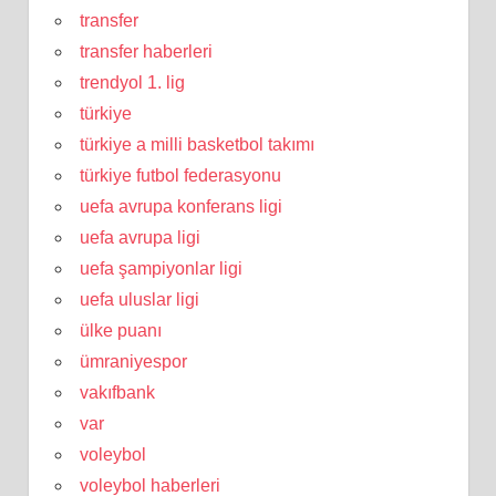
transfer
transfer haberleri
trendyol 1. lig
türkiye
türkiye a milli basketbol takımı
türkiye futbol federasyonu
uefa avrupa konferans ligi
uefa avrupa ligi
uefa şampiyonlar ligi
uefa uluslar ligi
ülke puanı
ümraniyespor
vakıfbank
var
voleybol
voleybol haberleri