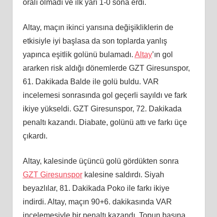
oralı olmadı ve ilk yarı 1-0 sona erdi.
Altay, maçın ikinci yarısına değişikliklerin de
etkisiyle iyi başlasa da son toplarda yanlış
yapınca eşitlik golünü bulamadı.
Altay
’ın gol
ararken risk aldığı dönemlerde GZT Giresunspor,
61. Dakikada Balde ile golü buldu. VAR
incelemesi sonrasında gol geçerli sayıldı ve fark
ikiye yükseldi. GZT Giresunspor, 72. Dakikada
penaltı kazandı. Diabate, golünü attı ve farkı üçe
çıkardı.
Altay, kalesinde üçüncü golü gördükten sonra
GZT Giresunspor
kalesine saldırdı. Siyah
beyazlılar, 81. Dakikada Poko ile farkı ikiye
indirdi. Altay, maçın 90+6. dakikasında VAR
incelemesiyle bir penaltı kazandı. Topun başına