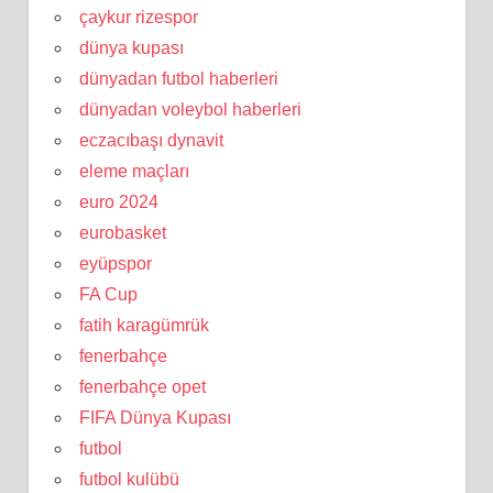
çaykur rizespor
dünya kupası
dünyadan futbol haberleri
dünyadan voleybol haberleri
eczacıbaşı dynavit
eleme maçları
euro 2024
eurobasket
eyüpspor
FA Cup
fatih karagümrük
fenerbahçe
fenerbahçe opet
FIFA Dünya Kupası
futbol
futbol kulübü