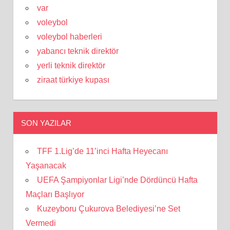
var
voleybol
voleybol haberleri
yabancı teknik direktör
yerli teknik direktör
ziraat türkiye kupası
SON YAZILAR
TFF 1.Lig’de 11’inci Hafta Heyecanı
Yaşanacak
UEFA Şampiyonlar Ligi’nde Dördüncü Hafta
Maçları Başlıyor
Kuzeyboru Çukurova Belediyesi’ne Set
Vermedi