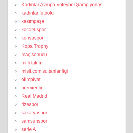
Kadınlar Avrupa Voleybol Şampiyonası
kadınlar futbolu
kasımpaşa
kocaelispor
konyaspor
Kopa Trophy
maç sonucu
milli takım
misli.com sultanlar ligi
olimpiyat
premier lig
Real Madrid
rizespor
sakaryaspor
samsunspor
serie A