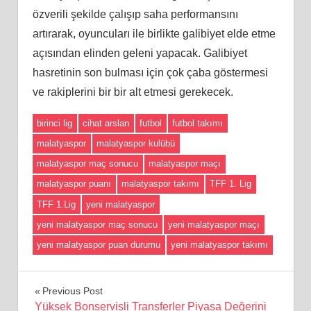
özverili şekilde çalışıp saha performansını
artırarak, oyuncuları ile birlikte galibiyet elde etme
açısından elinden geleni yapacak. Galibiyet
hasretinin son bulması için çok çaba göstermesi
ve rakiplerini bir bir alt etmesi gerekecek.
birinci lig
cihat arslan
futbol
futbol takımı
malatyaspor
malatyaspor kulübü
malatyaspor maç sonucu
malatyaspor maçı
malatyaspor puanı
malatyaspor takımı
TFF 1. Lig
TFF 1.Lig
yeni malatyaspor
yeni malatyaspor maç sonucu
yeni malatyaspor maçı
yeni malatyaspor puan durumu
yeni malatyaspor takımı
Yazı
Previous Post
Yüksek Bonservisli Transferler Piyasa Değerini