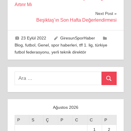
gezinmesi
Artırır Mı
Next Post
Beşiktaş’ın Son Hafta Değerlendirmesi
23 Eylül 2022
GiresunSporHaber
Blog
,
futbol
,
Genel
,
spor haberleri
,
tff 1. lig
,
türkiye
futbol federasyonu
,
yerli teknik direktör
Search
Ara
for:
Ağustos 2026
P
S
Ç
P
C
C
P
1
2