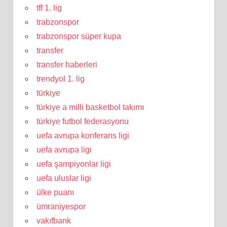
tff 1. lig
trabzonspor
trabzonspor süper kupa
transfer
transfer haberleri
trendyol 1. lig
türkiye
türkiye a milli basketbol takımı
türkiye futbol federasyonu
uefa avrupa konferans ligi
uefa avrupa ligi
uefa şampiyonlar ligi
uefa uluslar ligi
ülke puanı
ümraniyespor
vakıfbank