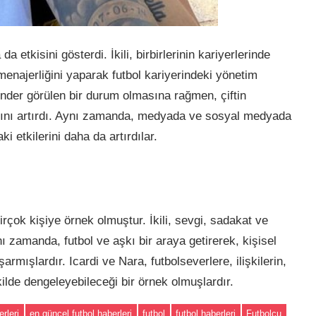
da etkisini gösterdi. İkili, birbirlerinin kariyerlerinde
 menajerliğini yaparak futbol kariyerindeki yönetim
ender görülen bir durum olmasına rağmen, çiftin
ılarını artırdı. Aynı zamanda, medyada ve sosyal medyada
ki etkilerini daha da artırdılar.
irçok kişiye örnek olmuştur. İkili, sevgi, sadakat ve
ı zamanda, futbol ve aşkı bir araya getirerek, kişisel
armışlardır. Icardi ve Nara, futbolseverlere, ilişkilerin,
ekilde dengeleyebileceği bir örnek olmuşlardır.
rleri
en güncel futbol haberleri
futbol
futbol haberleri
Futbolcu