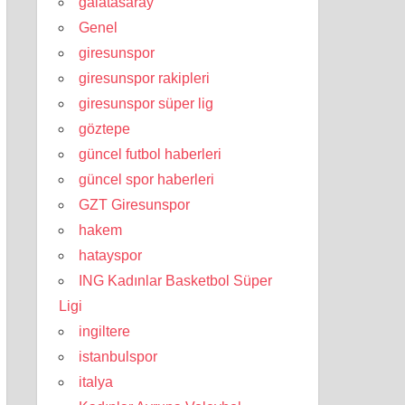
galatasaray
Genel
giresunspor
giresunspor rakipleri
giresunspor süper lig
göztepe
güncel futbol haberleri
güncel spor haberleri
GZT Giresunspor
hakem
hatayspor
ING Kadınlar Basketbol Süper
Ligi
ingiltere
istanbulspor
italya