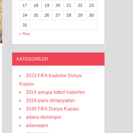
17
18
19
20
21
22
23
24
25
26
27
28
29
30
31
« Kas
KATEGORILER
2023 FIFA Kadınlar Dünya
Kupası
2024 avrupa futbol haberleri
2024 paris olimpiyatları
2030 FIFA Dünya Kupası
adana demirspor
adanaspor