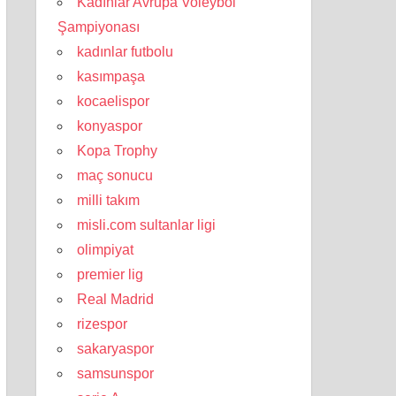
Kadınlar Avrupa Voleybol
Şampiyonası
kadınlar futbolu
kasımpaşa
kocaelispor
konyaspor
Kopa Trophy
maç sonucu
milli takım
misli.com sultanlar ligi
olimpiyat
premier lig
Real Madrid
rizespor
sakaryaspor
samsunspor