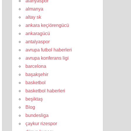
alanyaspor
almanya
altay sk
ankara keçiörengücü
ankaragücü
antalyaspor
avrupa futbol haberleri
avrupa konferans ligi
barcelona
başakşehir
basketbol
basketbol haberleri
beşiktaş
Blog
bundesliga
çaykur rizespor