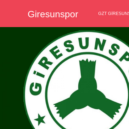
İçeriğe
Giresunspor
geç
GZT GIRESU
Giresunspor