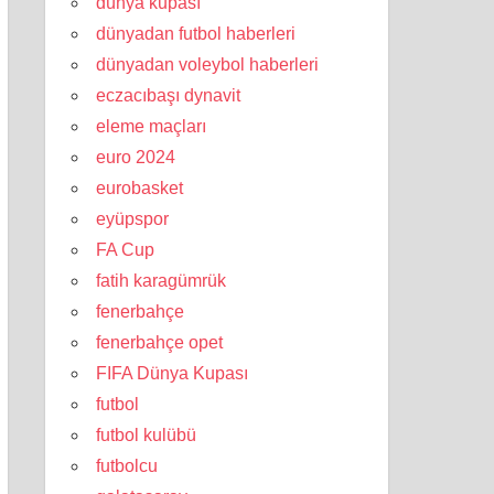
dünya kupası
dünyadan futbol haberleri
dünyadan voleybol haberleri
eczacıbaşı dynavit
eleme maçları
euro 2024
eurobasket
eyüpspor
FA Cup
fatih karagümrük
fenerbahçe
fenerbahçe opet
FIFA Dünya Kupası
futbol
futbol kulübü
futbolcu