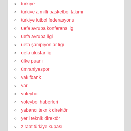
türkiye
türkiye a milli basketbol takımı
türkiye futbol federasyonu
uefa avrupa konferans ligi
uefa avrupa ligi
uefa şampiyonlar ligi
uefa uluslar ligi
ülke puanı
ümraniyespor
vakıfbank
var
voleybol
voleybol haberleri
yabancı teknik direktör
yerli teknik direktör
ziraat türkiye kupası