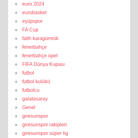
euro 2024
eurobasket
eyüpspor
FA Cup
fatih karagümrük
fenerbahçe
fenerbahçe opet
FIFA Dünya Kupası
futbol
futbol kulübü
futbolcu
galatasaray
Genel
giresunspor
giresunspor rakipleri
giresunspor süper lig