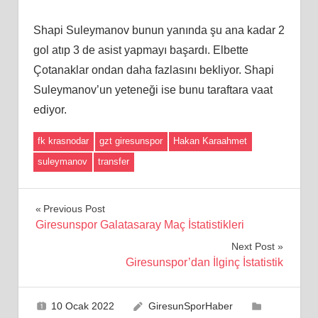
Shapi Suleymanov bunun yanında şu ana kadar 2
gol atıp 3 de asist yapmayı başardı. Elbette
Çotanaklar ondan daha fazlasını bekliyor. Shapi
Suleymanov’un yeteneği ise bunu taraftara vaat
ediyor.
fk krasnodar
gzt giresunspor
Hakan Karaahmet
suleymanov
transfer
Yazı
Previous Post
Giresunspor Galatasaray Maç İstatistikleri
gezinmesi
Next Post
Giresunspor’dan İlginç İstatistik
10 Ocak 2022
GiresunSporHaber