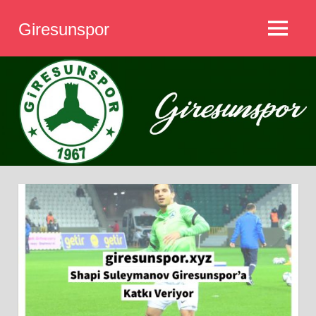
İçeriğe
Giresunspor
geç
MENÜ
Giresunspor